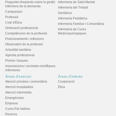
Preguntes freqüents sobre la gestió
Infermeria de Salut Mental
infermera de la demanda
Infermeria del Treball
Campanyes
Geriàtrica
Professió
Infermeria Pediàtrica
Codi d'Ètica
Infermeria Familiar i Comunitària
Ordenació professional
Infermeria de Cures
Competències de la professió
Medicoquirúrgiques
Posicionaments i reflexions
Observatori de la professió
Actualitat sanitària
Agenda professional
Premis i beques
Associacions i societats científiques
infermeres
Àrees d'exercici
Àrees d'interès
Atenció primària i comunitària
Cooperació
Atenció hospitalària
Ètica
Atenció intermèdia
Emergències
Empresa
Cures Pal·liatives
Recerca