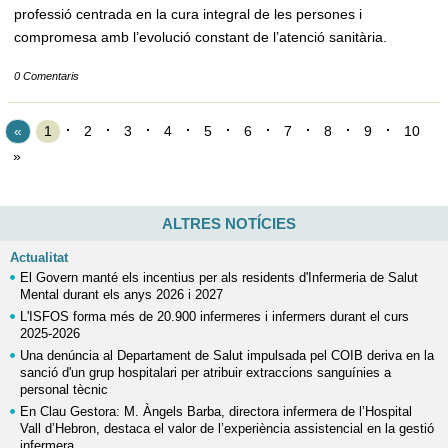
professió centrada en la cura integral de les persones i
compromesa amb l’evolució constant de l’atenció sanitària.
0 Comentaris
«
1
2
3
4
5
6
7
8
9
10
»
ALTRES NOTÍCIES
Actualitat
El Govern manté els incentius per als residents d'Infermeria de Salut
Mental durant els anys 2026 i 2027
L'ISFOS forma més de 20.900 infermeres i infermers durant el curs
2025-2026
Una denúncia al Departament de Salut impulsada pel COIB deriva en la
sanció d'un grup hospitalari per atribuir extraccions sanguínies a
personal tècnic
En Clau Gestora: M. Àngels Barba, directora infermera de l’Hospital
Vall d’Hebron, destaca el valor de l’experiència assistencial en la gestió
infermera