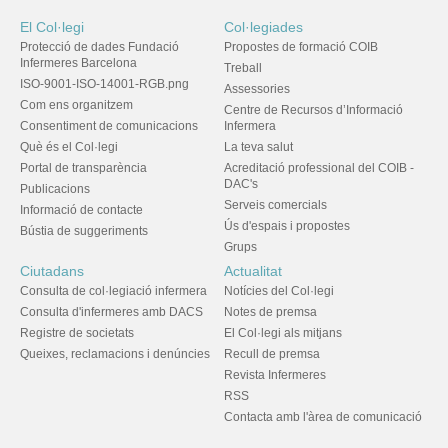
El Col·legi
Col·legiades
Protecció de dades Fundació
Propostes de formació COIB
Infermeres Barcelona
Treball
ISO-9001-ISO-14001-RGB.png
Assessories
Com ens organitzem
Centre de Recursos d’Informació
Consentiment de comunicacions
Infermera
Què és el Col·legi
La teva salut
Portal de transparència
Acreditació professional del COIB -
DAC's
Publicacions
Serveis comercials
Informació de contacte
Ús d'espais i propostes
Bústia de suggeriments
Grups
Ciutadans
Actualitat
Consulta de col·legiació infermera
Notícies del Col·legi
Consulta d'infermeres amb DACS
Notes de premsa
Registre de societats
El Col·legi als mitjans
Queixes, reclamacions i denúncies
Recull de premsa
Revista Infermeres
RSS
Contacta amb l'àrea de comunicació