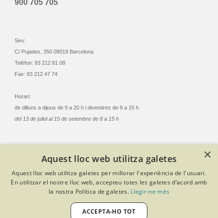
900 705 705
Seu:
C/ Pujades, 350 08019 Barcelona
Telèfon: 93 212 81 08
Fax: 93 212 47 74
Horari:
de dilluns a dijous de 9 a 20 h i divendres de 9 a 15 h
del 13 de juliol al 15 de setembre de 8 a 15 h
×
Aquest lloc web utilitza galetes
© Col·legi Oficial Infermeres i Infermers de Barcelona
Aquest lloc web utilitza galetes per millorar l'experiència de l'usuari.
Criteris de privacitat
Política de cookies
Avís legal
En utilitzar el nostre lloc web, accepteu totes les galetes d’acord amb
Política de protecció de dades
Política de qualitat
la nostra Política de galetes.
Llegir-ne més
Canal de denúncies
Desenvolupat amb Softeng Portal Builder
ACCEPTA-HO TOT