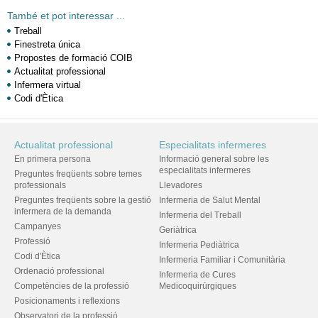
També et pot interessar ...
Treball
Finestreta única
Propostes de formació COIB
Actualitat professional
Infermera virtual
Codi d'Ètica
Actualitat professional
Especialitats infermeres
En primera persona
Informació general sobre les
especialitats infermeres
Preguntes freqüents sobre temes
professionals
Llevadores
Preguntes freqüents sobre la gestió
Infermeria de Salut Mental
infermera de la demanda
Infermeria del Treball
Campanyes
Geriàtrica
Professió
Infermeria Pediàtrica
Codi d'Ètica
Infermeria Familiar i Comunitària
Ordenació professional
Infermeria de Cures
Competències de la professió
Medicoquirúrgiques
Posicionaments i reflexions
Observatori de la professió