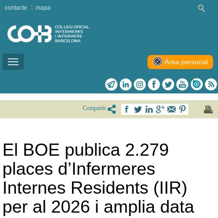
contacte
mapa
Àrea personal
Toggle
navigation
Compartir
El BOE publica 2.279
places d’Infermeres
Internes Residents (IIR)
per al 2026 i amplia data