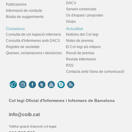
DAC's
Publicacions
Serveis comercials
Informació de contacte
Ús d'espais i propostes
Bústia de suggeriments
Grups
Ciutadans
Actualitat
Consulta de col·legiació infermera
Notícies del Col·legi
Consulta d'infermeres amb DACS
Notes de premsa
Registre de societats
El Col·legi als mitjans
Queixes, reclamacions i denúncies
Recull de premsa
Revista Infermeres
RSS
Contacta amb l'àrea de comunicació
Col·legi Oficial d'Infermeres i Infermers de Barcelona
info@coib.cat
Telèfon gratuït d'atenció col·legial: