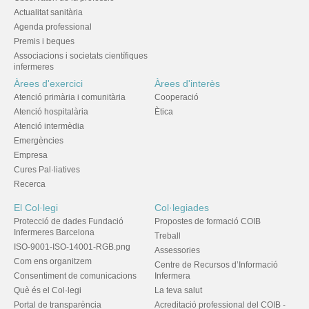
Actualitat sanitària
Agenda professional
Premis i beques
Associacions i societats científiques
infermeres
Àrees d'exercici
Àrees d'interès
Atenció primària i comunitària
Cooperació
Atenció hospitalària
Ètica
Atenció intermèdia
Emergències
Empresa
Cures Pal·liatives
Recerca
El Col·legi
Col·legiades
Protecció de dades Fundació
Propostes de formació COIB
Infermeres Barcelona
Treball
ISO-9001-ISO-14001-RGB.png
Assessories
Com ens organitzem
Centre de Recursos d’Informació
Consentiment de comunicacions
Infermera
Què és el Col·legi
La teva salut
Portal de transparència
Acreditació professional del COIB -