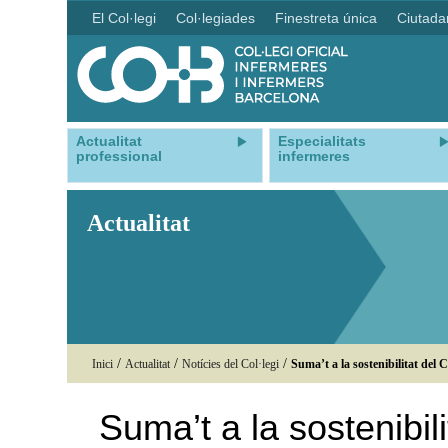
El Col·legi
Col·legiades
Finestreta única
Ciutada
Actualitat
Especialitats
professional
infermeres
Actualitat
/
/
/
Inici
Actualitat
Notícies del Col·legi
Suma’t a la sostenibilitat del
Suma’t a la sostenibil