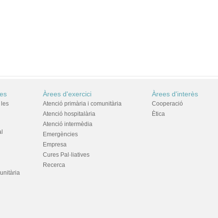
res
Àrees d'exercici
Àrees d'interès
 les
Atenció primària i comunitària
Cooperació
Atenció hospitalària
Ètica
Atenció intermèdia
al
Emergències
Empresa
Cures Pal·liatives
Recerca
unitària