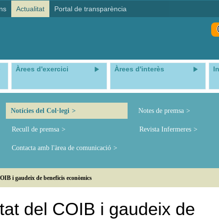
ns
Actualitat
Portal de transparència
Àrees d'exercici
Àrees d'interès
I
Notícies del Col·legi
Notes de premsa
Recull de premsa
Revista Infermeres
Contacta amb l'àrea de comunicació
 COIB i gaudeix de beneficis econòmics
itat del COIB i gaudeix de