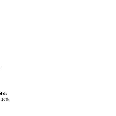
l
ol ús
l 10%.