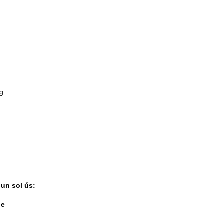
g.
’un sol ús:
le