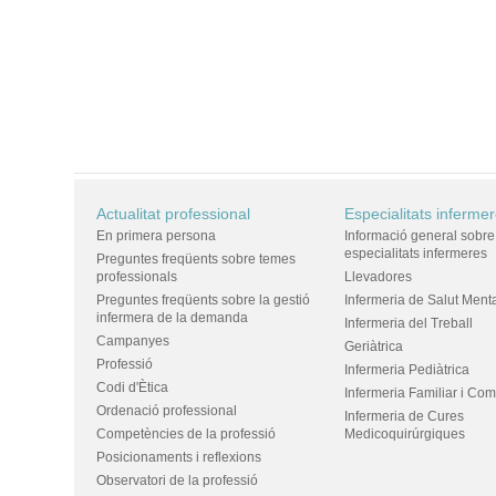
Actualitat professional
Especialitats inferme
En primera persona
Informació general sobre
especialitats infermeres
Preguntes freqüents sobre temes
professionals
Llevadores
Preguntes freqüents sobre la gestió
Infermeria de Salut Ment
infermera de la demanda
Infermeria del Treball
Campanyes
Geriàtrica
Professió
Infermeria Pediàtrica
Codi d'Ètica
Infermeria Familiar i Com
Ordenació professional
Infermeria de Cures
Competències de la professió
Medicoquirúrgiques
Posicionaments i reflexions
Observatori de la professió