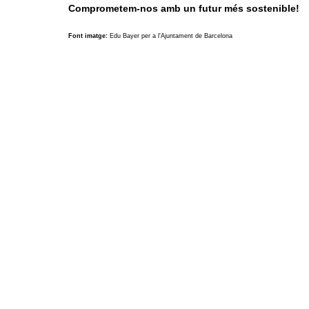
Comprometem-nos amb un futur més sostenible!
Font imatge:
Edu Bayer per a l'Ajuntament de Barcelona