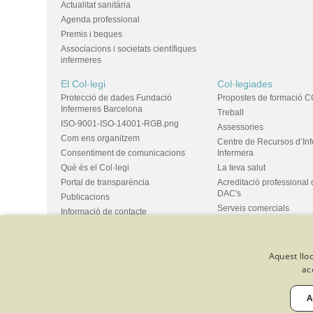
Actualitat sanitària
Agenda professional
Premis i beques
Associacions i societats científiques
infermeres
El Col·legi
Col·legiades
Protecció de dades Fundació
Propostes de formació C
Infermeres Barcelona
Treball
ISO-9001-ISO-14001-RGB.png
Assessories
Com ens organitzem
Centre de Recursos d’In
Consentiment de comunicacions
Infermera
Què és el Col·legi
La teva salut
Portal de transparència
Acreditació professional 
DAC's
Publicacions
Serveis comercials
Informació de contacte
Ús d'espais i propostes
Bústia de suggeriments
Grups
Aquest lloc
ac
© Col·legi Oficial Infermeres i Infermers de Barcelona
Criteris de 
Política de qualitat
Canal de denúncies
Desenvolupat amb 
A