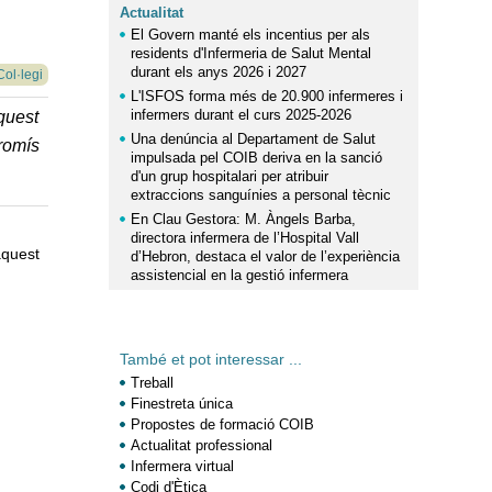
Actualitat
El Govern manté els incentius per als
residents d'Infermeria de Salut Mental
durant els anys 2026 i 2027
Col·legi
L'ISFOS forma més de 20.900 infermeres i
infermers durant el curs 2025-2026
aquest
Una denúncia al Departament de Salut
promís
impulsada pel COIB deriva en la sanció
d'un grup hospitalari per atribuir
extraccions sanguínies a personal tècnic
En Clau Gestora: M. Àngels Barba,
directora infermera de l’Hospital Vall
aquest
d’Hebron, destaca el valor de l’experiència
assistencial en la gestió infermera
També et pot interessar ...
Treball
Finestreta única
Propostes de formació COIB
Actualitat professional
Infermera virtual
Codi d'Ètica