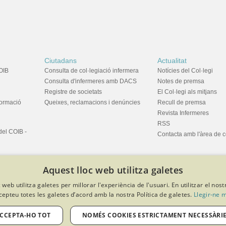
Ciutadans
Actualitat
OIB
Consulta de col·legiació infermera
Notícies del Col·legi
Consulta d'infermeres amb DACS
Notes de premsa
Registre de societats
El Col·legi als mitjans
formació
Queixes, reclamacions i denúncies
Recull de premsa
Revista Infermeres
RSS
del COIB -
Contacta amb l'àrea de 
Aquest lloc web utilitza galetes
 web utilitza galetes per millorar l'experiència de l'usuari. En utilitzar el nost
cepteu totes les galetes d’acord amb la nostra Política de galetes.
Llegir-ne 
privacitat
Política de cookies
Avís legal
Política de protecció de dades
Softeng Portal Builder
CCEPTA-HO TOT
NOMÉS COOKIES ESTRICTAMENT NECESSÀRI