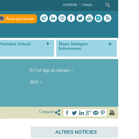
contacte
mapa
Àrea personal
nfermera virtual
Banc Imatges
Infermeres
El Col·legi als mitjans
RSS
Compartir
ALTRES NOTÍCIES