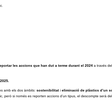
c.
eportar les accions que han dut a terme durant el 2024
a través de
 2025.
des amb els dos àmbits:
sostenibilitat
i
eliminació de plàstics d’un s
ic, però si només es reporten accions d’un tipus, el descompte serà de