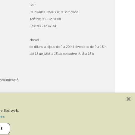
Seu:
C/ Pujades, 350 08019 Barcelona
Telèfon: 93 212 81 08
Fax: 93 212 47 74
Horari:
de dilluns a dijous de 9 a 20 h i divendres de 9 a 15 h
del 13 de juliol al 15 de setembre de 8 a 15 h
comunicació
×
re lloc web,
més
ES