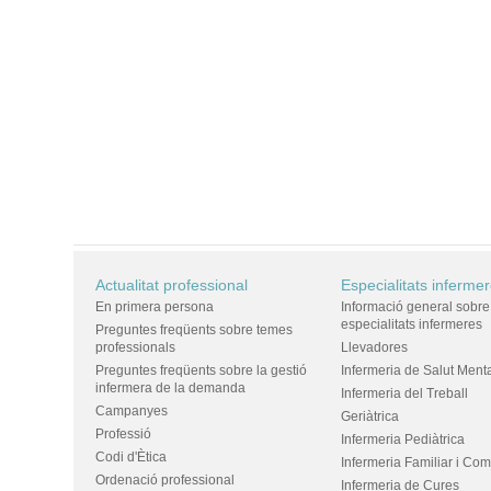
Actualitat professional
Especialitats inferme
En primera persona
Informació general sobre
especialitats infermeres
Preguntes freqüents sobre temes
professionals
Llevadores
Preguntes freqüents sobre la gestió
Infermeria de Salut Ment
infermera de la demanda
Infermeria del Treball
Campanyes
Geriàtrica
Professió
Infermeria Pediàtrica
Codi d'Ètica
Infermeria Familiar i Com
Ordenació professional
Infermeria de Cures