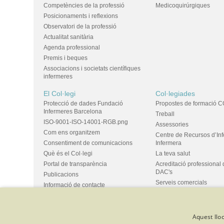
Competències de la professió
Medicoquirúrgiques
Posicionaments i reflexions
Observatori de la professió
Actualitat sanitària
Agenda professional
Premis i beques
Associacions i societats científiques
infermeres
El Col·legi
Col·legiades
Protecció de dades Fundació
Propostes de formació C
Infermeres Barcelona
Treball
ISO-9001-ISO-14001-RGB.png
Assessories
Com ens organitzem
Centre de Recursos d’In
Consentiment de comunicacions
Infermera
Què és el Col·legi
La teva salut
Portal de transparència
Acreditació professional 
DAC's
Publicacions
Serveis comercials
Informació de contacte
Ús d'espais i propostes
Bústia de suggeriments
Grups
Aquest lloc