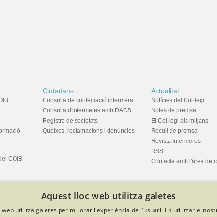
Ciutadans
Actualitat
OIB
Consulta de col·legiació infermera
Notícies del Col·legi
Consulta d'infermeres amb DACS
Notes de premsa
Registre de societats
El Col·legi als mitjans
formació
Queixes, reclamacions i denúncies
Recull de premsa
Revista Infermeres
RSS
del COIB -
Contacta amb l'àrea de 
Aquest lloc web utilitza galetes
 web utilitza galetes per millorar l'experiència de l'usuari. En utilitzar el nost