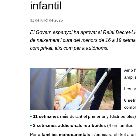
infantil
31 de juliol de
2025
El Govern espanyol ha aprovat el Reial Decret‑Lle
de naixement i cura del menors de 16 a 19 setmane
com privat, així com per a autònoms.
Amb l'
ampli
Les no
6 set
compl
11 setmanes més
durant el primer any (distribuïbles)
2 setmanes addicionals retribuïdes
(4 en famílies 
Per a
famílies monoparentals
, s’equipara el dret a un