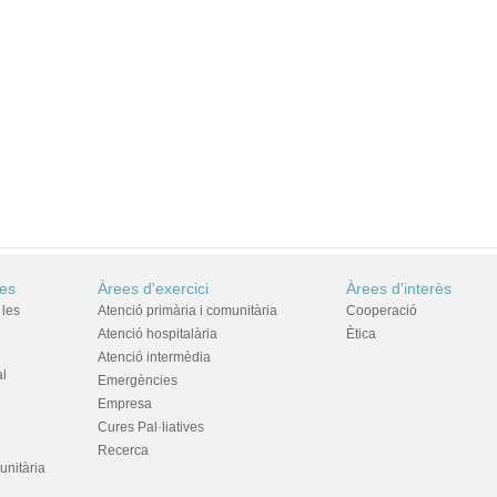
res
Àrees d'exercici
Àrees d'interès
 les
Atenció primària i comunitària
Cooperació
Atenció hospitalària
Ètica
Atenció intermèdia
al
Emergències
Empresa
Cures Pal·liatives
Recerca
unitària