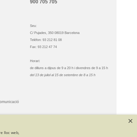
900 705 705
Seu:
C/ Pujades, 350 08019 Barcelona
Telèfon: 93 212 81 08
Fax: 93 212 47 74
Horari:
de dilluns a dijous de 9 a 20 h i divendres de 9 a 15 h
del 13 de juliol al 15 de setembre de 8 a 15 h
comunicació
×
re lloc web,