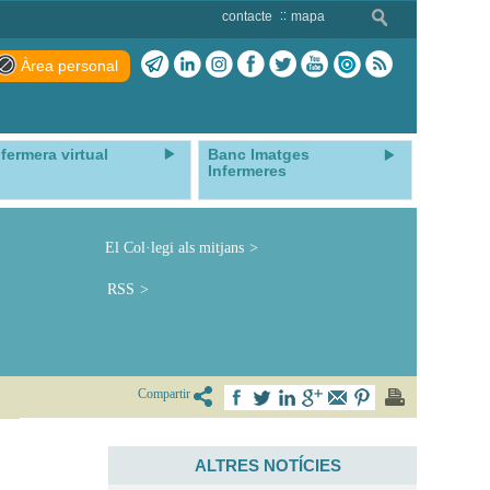
contacte
mapa
Àrea personal
nfermera virtual
Banc Imatges
Infermeres
El Col·legi als mitjans
RSS
Compartir
ALTRES NOTÍCIES