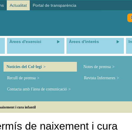
ns
Actualitat
Portal de transparència
Àrees d'exercici
Àrees d'interès
I
Notícies del Col·legi
Notes de premsa
Recull de premsa
Revista Infermeres
Contacta amb l'àrea de comunicació
aixement i cura infantil
ermís de naixement i cura