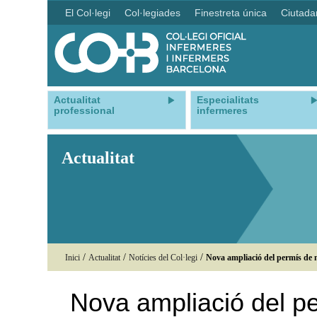
El Col·legi
Col·legiades
Finestreta única
Ciutada
Actualitat
Especialitats
professional
infermeres
Actualitat
/
/
/
Inici
Actualitat
Notícies del Col·legi
Nova ampliació del permís de n
Nova ampliació del p