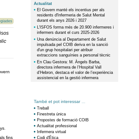
Actualitat
El Govern manté els incentius per als
residents d'Infermeria de Salut Mental
durant els anys 2026 i 2027
egiades
L'ISFOS forma més de 20.900 infermeres i
infermers durant el curs 2025-2026
isos
Una denúncia al Departament de Salut
lic
impulsada pel COIB deriva en la sanció
d'un grup hospitalari per atribuir
extraccions sanguínies a personal tècnic
En Clau Gestora: M. Àngels Barba,
directora infermera de l’Hospital Vall
Govern
d’Hebron, destaca el valor de l’experiència
assistencial en la gestió infermera
També et pot interessar ...
Treball
Finestreta única
Propostes de formació COIB
Actualitat professional
ys.
Infermera virtual
ls fins
Codi d'Ètica