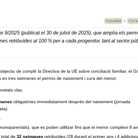
Actualitat
Col·l
i 9/2025 (publicat el 30 de juliol de 2025), que amplia els perm
s retribuïdes al 100 % per a cada progenitor, tant al sector púb
objectiu de complir la Directiva de la UE sobre conciliació familiar, el 
a en tres setmanes el permís de naixement i cura del menor.
vetats clau:
manes
obligatòries immediatament després del naixement (jornada
eta).
.
monoparentals), que es poden utilitzar fins que el menor compleixi 8 an
 total de
32 setmanes
retribuïdes (28 durant el primer any i 4 addiciona