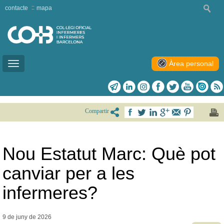
contacte
mapa
Àrea personal
Toggle
navigation
Compartir
Nou Estatut Marc: Què pot
canviar per a les
infermeres?
9 de juny de
2026