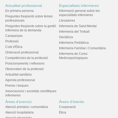
Actualitat professional
Especialitats infermeres
En primera persona
Informació general sobre les
especialitats infermeres
Preguntes freqüents sobre temes
professionals
Llevadores
Preguntes freqüents sobre la gestió
Infermeria de Salut Mental
infermera de la demanda
Infermeria del Treball
Campanyes
Geriàtrica
Professió
Infermeria Pediàtrica
Codi d'Ètica
Infermeria Familiar i Comunitària
Ordenació professional
Infermeria de Cures
Competències de la professió
Medicoquirúrgiques
Posicionaments i reflexions
Observatori de la professió
Actualitat sanitària
Agenda professional
Premis i beques
Associacions i societats científiques
infermeres
Àrees d'exercici
Àrees d'interès
Atenció primària i comunitària
Cooperació
Atenció hospitalària
Ètica