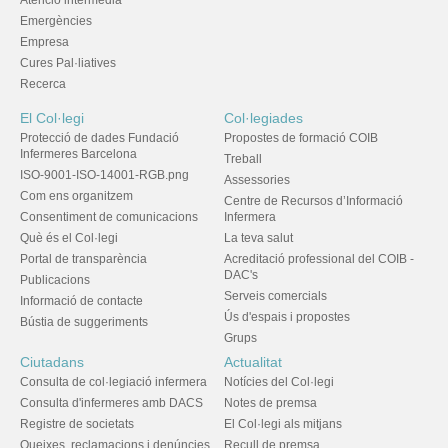
Atenció intermèdia
Emergències
Empresa
Cures Pal·liatives
Recerca
El Col·legi
Col·legiades
Protecció de dades Fundació
Propostes de formació COIB
Infermeres Barcelona
Treball
ISO-9001-ISO-14001-RGB.png
Assessories
Com ens organitzem
Centre de Recursos d’Informació
Consentiment de comunicacions
Infermera
Què és el Col·legi
La teva salut
Portal de transparència
Acreditació professional del COIB -
DAC's
Publicacions
Serveis comercials
Informació de contacte
Ús d'espais i propostes
Bústia de suggeriments
Grups
Ciutadans
Actualitat
Consulta de col·legiació infermera
Notícies del Col·legi
Consulta d'infermeres amb DACS
Notes de premsa
Registre de societats
El Col·legi als mitjans
Queixes, reclamacions i denúncies
Recull de premsa