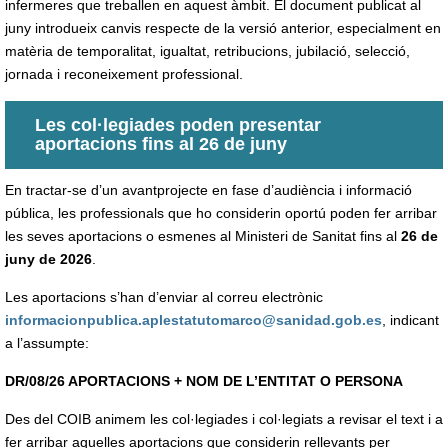
infermeres que treballen en aquest àmbit. El document publicat al
juny introdueix canvis respecte de la versió anterior, especialment en
matèria de temporalitat, igualtat, retribucions, jubilació, selecció,
jornada i reconeixement professional.
Les col·legiades poden presentar
aportacions fins al 26 de juny
En tractar-se d’un avantprojecte en fase d’audiència i informació
pública, les professionals que ho considerin oportú poden fer arribar
les seves aportacions o esmenes al Ministeri de Sanitat fins al
26 de
juny de 2026
.
Les aportacions s’han d’enviar al correu electrònic
informacionpublica.aplestatutomarco@sanidad.gob.es
, indicant
a l’assumpte:
DR/08/26 APORTACIONS + NOM DE L’ENTITAT O PERSONA
Des del COIB animem les col·legiades i col·legiats a revisar el text i a
fer arribar aquelles aportacions que considerin rellevants per