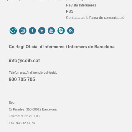
Revista Infermeres
RSS
Contacta amb l'àrea de comunicació
Col·legi Oficial d'Infermeres i Infermers de Barcelona
info@coib.cat
Telèfon gratuït d'atenció col·legial:
900 705 705
Seu:
C/ Pujades, 350 08019 Barcelona
Telèfon: 93 212 81 08
Fax: 93 212 47 74