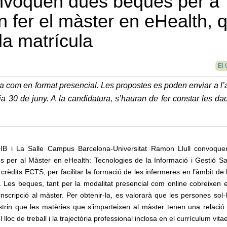
onvoquen dues beques per a
n fer el màster en eHealth, 
la matrícula
El 
ínia com en format presencial. Les propostes es poden enviar a l
 dia 30 de juny. A la candidatura, s’hauran de fer constar les d
IB i La Salle Campus Barcelona-Universitat Ramon Llull convoqu
s per al Màster en eHealth: Tecnologies de la Informació i Gestió San
crèdits ECTS, per facilitar la formació de les infermeres en l’àmbit de 
l. Les beques, tant per la modalitat presencial com online cobreixen 
inscripció al màster. Per obtenir-la, es valorarà que les persones sol·l
trin que les matèries que s’imparteixen al màster tenen una relació 
 lloc de treball i la trajectòria professional inclosa en el currículum vita