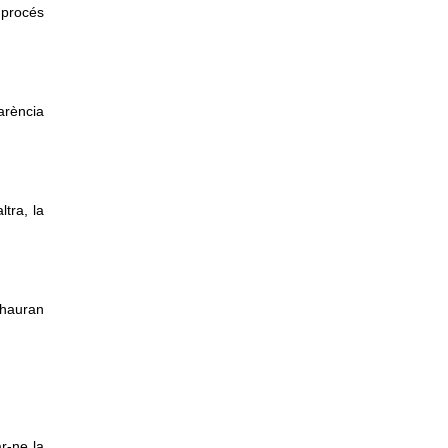
 procés
arència
ltra, la
s’hauran
r-ne la