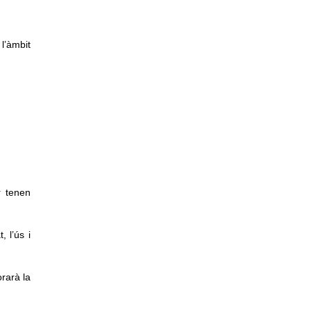
l’àmbit
r tenen
, l’ús i
orarà la