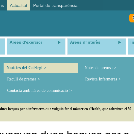
ns
Actualitat
Portal de transparència
Àrees d'exercici
Àrees d'interès
I
Notícies del Col·legi
Notes de premsa
Recull de premsa
Revista Infermeres
Contacta amb l'àrea de comunicació
ues beques per a infermeres que vulguin fer el màster en eHealth, que cobreixen el 50