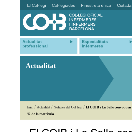
El Col·legi
Col·legiades
Finestreta única
Ciutada
Actualitat
Especialitats
professional
infermeres
Actualitat
/
/
/
Inici
Actualitat
Notícies del Col·legi
El COIB i La Salle convoquen d
% de la matrícula