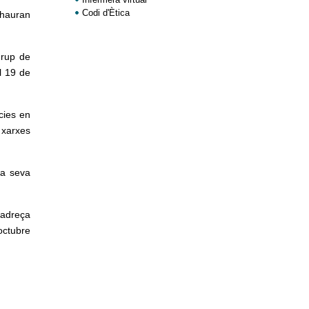
Codi d'Ètica
s’hauran
Grup de
l 19 de
cies en
s xarxes
la seva
’adreça
octubre