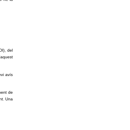
I), del
’aquest
vi avís
ment de
nt. Una