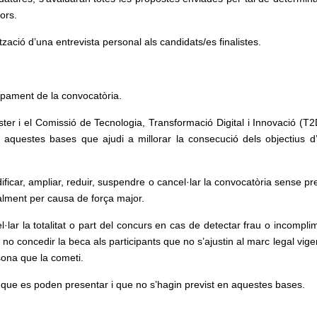
iors.
ització d’una entrevista personal als candidats/es finalistes.
upament de la convocatòria.
er i el Comissió de Tecnologia, Transformació Digital i Innovació (T2D
n aquestes bases que ajudi a millorar la consecució dels objectius d
ficar, ampliar, reduir, suspendre o cancel·lar la convocatòria sense pre
ialment per causa de força major.
l·lar la totalitat o part del concurs en cas de detectar frau o incompli
no concedir la beca als participants que no s’ajustin al marc legal vige
sona que la cometi.
 que es poden presentar i que no s’hagin previst en aquestes bases.