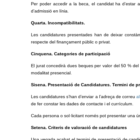
Per poder accedir a la beca, el candidat ha d’estar a
d’admissió en línia.
Quarta. Incompatibilitats.
Les candidatures presentades han de deixar constància
respecte del finançament públic o privat.
Cinquena. Categories de participació
El jurat concedirà dues beques per valor del 50 % del pr
modalitat presencial.
Sisena. Presentació de Candidatures. Termini de pr
Les candidatures s’han d’enviar a l’adreça de correu
a
de fer constar les dades de contacte i el currículum.
Cada persona o sol·licitant només pot presentar una ú
Setena. Criteris de valoració de candidatures
Una vegada acabat el termini de presentació de candid