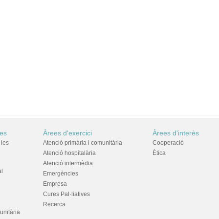
res
Àrees d'exercici
Àrees d'interès
 les
Atenció primària i comunitària
Cooperació
Atenció hospitalària
Ètica
Atenció intermèdia
al
Emergències
Empresa
Cures Pal·liatives
Recerca
unitària