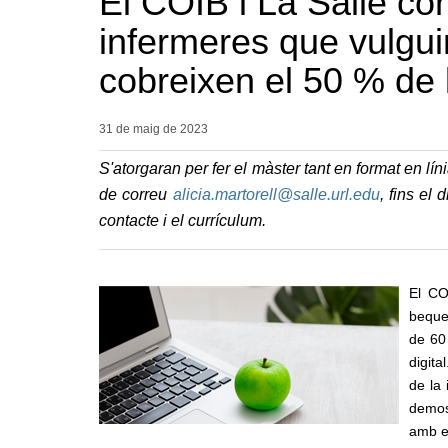
El COIB i La Salle c
infermeres que vulgui
cobreixen el 50 % de 
31 de maig de
2023
S'atorgaran per fer el màster tant en format en l
de correu
alicia.martorell@salle.url.edu
, fins el
contacte i el currículum.
El CO
beque
de 60 
digita
de la 
demos
amb el