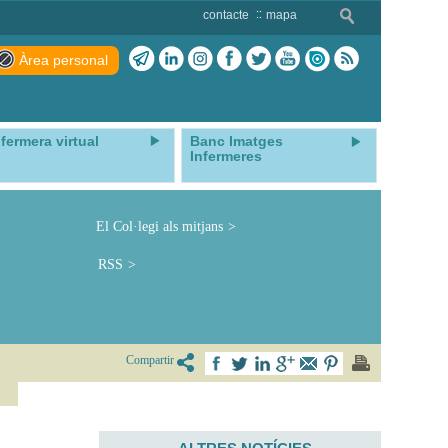
contacte
mapa
Àrea personal
nfermera virtual
Banc Imatges
Infermeres
El Col·legi als mitjans
RSS
Compartir