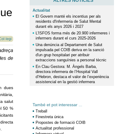
ALTRES NOTÍCIES
que
Actualitat
El Govern manté els incentius per als
residents d'Infermeria de Salut Mental
durant els anys 2026 i 2027
L'ISFOS forma més de 20.900 infermeres i
infermers durant el curs 2025-2026
Col·legi
Una denúncia al Departament de Salut
impulsada pel COIB deriva en la sanció
’adreça
d'un grup hospitalari per atribuir
ades de
extraccions sanguínies a personal tècnic
En Clau Gestora: M. Àngels Barba,
directora infermera de l’Hospital Vall
d’Hebron, destaca el valor de l’experiència
assistencial en la gestió infermera
en dues
itària,
la salut
També et pot interessar ...
el 50 %
Treball
icitants
Finestreta única
directa
Propostes de formació COIB
Actualitat professional
e.
Infermera virtual