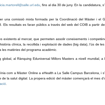
licia.martorell@salle.url.edu
, fins al dia 30 de juny. En la candidatura, 
er una comissió mixta formada per la Coordinació del Màster i el 
B. Els resultats es faran públics a través del web del COIB a partir de
mes existents al mercat, que permeten assolir coneixements i competèn
istòria clínica, la recollida i explotació de dades (big data), l’ús de le
ulta les matèries del programa acadèmic.
global, al Rànquing Eduniversal Millors Masters a nivell mundial, a 
n línia com a Màster Online a eHealth a La Salle Campus Barcelona, i s
e de la salut digital. La propera edició del màster començarà el mes d’
ació
.