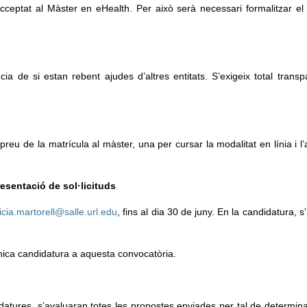
cceptat al Màster en eHealth. Per això serà necessari formalitzar el
 de si estan rebent ajudes d’altres entitats. S’exigeix total transp
eu de la matrícula al màster, una per cursar la modalitat en línia i l’a
esentació de sol·licituds
licia.martorell@salle.url.edu
, fins al dia 30 de juny. En la candidatura, 
nica candidatura a aquesta convocatòria.
atures, s’avaluaran totes les propostes enviades per tal de determina