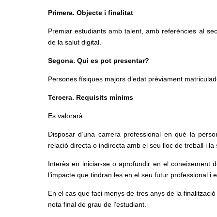
Primera. Objecte i finalitat
Premiar estudiants amb talent, amb referències al sec
de la salut digital.
Segona. Qui es pot presentar?
Persones físiques majors d’edat prèviament matriculade
Tercera. Requisits mínims
Es valorarà:
Disposar d’una carrera professional en què la person
relació directa o indirecta amb el seu lloc de treball i l
Interès en iniciar-se o aprofundir en el coneixement de l
l’impacte que tindran les en el seu futur professional i e
En el cas que faci menys de tres anys de la finalització 
nota final de grau de l’estudiant.