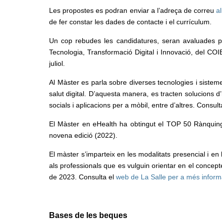
Les propostes es podran enviar a l’adreça de correu
a
de fer constar les dades de contacte i el currículum.
Un cop rebudes les candidatures, seran avaluades p
Tecnologia, Transformació Digital i Innovació, del COI
juliol.
Al Màster es parla sobre diverses tecnologies i siste
salut digital. D’aquesta manera, es tracten solucions d’h
socials i aplicacions per a mòbil, entre d’altres. Cons
El Màster en eHealth ha obtingut el TOP 50 Rànquing 
novena edició (2022).
El màster s’imparteix en les modalitats presencial i e
als professionals que es vulguin orientar en el concept
de 2023. Consulta el
web de La Salle per a més inform
Bases de les beques