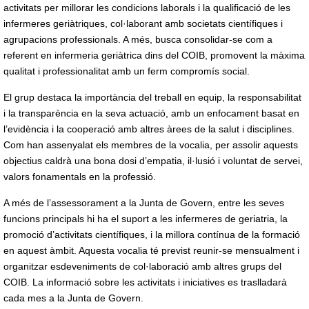
activitats per millorar les condicions laborals i la qualificació de les
infermeres geriàtriques, col·laborant amb societats científiques i
agrupacions professionals. A més, busca consolidar-se com a
referent en infermeria geriàtrica dins del COIB, promovent la màxima
qualitat i professionalitat amb un ferm compromís social.
El grup destaca la importància del treball en equip, la responsabilitat
i la transparència en la seva actuació, amb un enfocament basat en
l’evidència i la cooperació amb altres àrees de la salut i disciplines.
Com han assenyalat els membres de la vocalia, per assolir aquests
objectius caldrà una bona dosi d’empatia, il·lusió i voluntat de servei,
valors fonamentals en la professió.
A més de l’assessorament a la Junta de Govern, entre les seves
funcions principals hi ha el suport a les infermeres de geriatria, la
promoció d’activitats científiques, i la millora contínua de la formació
en aquest àmbit. Aquesta vocalia té previst reunir-se mensualment i
organitzar esdeveniments de col·laboració amb altres grups del
COIB. La informació sobre les activitats i iniciatives es traslladarà
cada mes a la Junta de Govern.