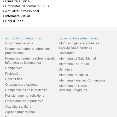
Finestreta única
Propostes de formació COIB
Actualitat professional
Infermera virtual
Codi d'Ètica
Actualitat professional
Especialitats infermeres
En primera persona
Informació general sobre les
especialitats infermeres
Preguntes freqüents sobre temes
professionals
Llevadores
Preguntes freqüents sobre la gestió
Infermeria de Salut Mental
infermera de la demanda
Infermeria del Treball
Campanyes
Geriàtrica
Professió
Infermeria Pediàtrica
Codi d'Ètica
Infermeria Familiar i Comunitària
Ordenació professional
Infermeria de Cures
Competències de la professió
Medicoquirúrgiques
Posicionaments i reflexions
Observatori de la professió
Actualitat sanitària
Agenda professional