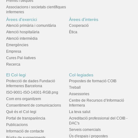
Premis i beques
Associacions i societats científiques
infermeres
Àrees d'exercici
Àrees d'interès
Atenció primària i comunitària
Cooperació
Atenció hospitalària
Ètica
Atenció intermèdia
Emergències
Empresa
Cures Pal·liatives
Recerca
El Col·legi
Col·legiades
Protecció de dades Fundació
Propostes de formació COIB
Infermeres Barcelona
Treball
ISO-9001-ISO-14001-RGB.png
Assessories
Com ens organitzem
Centre de Recursos d’Informació
Consentiment de comunicacions
Infermera
Què és el Col·legi
La teva salut
Portal de transparència
Acreditació professional del COIB -
DAC's
Publicacions
Serveis comercials
Informació de contacte
Ús d'espais i propostes
Bústia de suggeriments