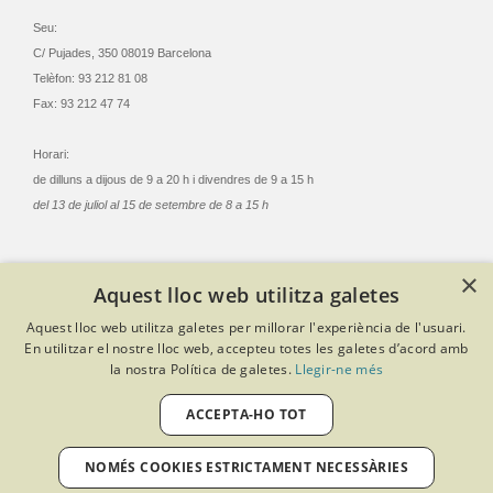
Seu:
C/ Pujades, 350 08019 Barcelona
Telèfon: 93 212 81 08
Fax: 93 212 47 74
Horari:
de dilluns a dijous de 9 a 20 h i divendres de 9 a 15 h
del 13 de juliol al 15 de setembre de 8 a 15 h
×
Aquest lloc web utilitza galetes
© Col·legi Oficial Infermeres i Infermers de Barcelona
Aquest lloc web utilitza galetes per millorar l'experiència de l'usuari.
Criteris de privacitat
Política de cookies
Avís legal
En utilitzar el nostre lloc web, accepteu totes les galetes d’acord amb
Política de protecció de dades
Política de qualitat
la nostra Política de galetes.
Llegir-ne més
Canal de denúncies
Desenvolupat amb Softeng Portal Builder
ACCEPTA-HO TOT
NOMÉS COOKIES ESTRICTAMENT NECESSÀRIES