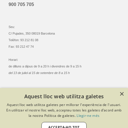
900 705 705
Seu:
C/ Pujades, 350 08019 Barcelona
Telèfon: 93 212 81 08
Fax: 93 212 47 74
Horari:
de dilluns a dijous de 9 a 20 h i divendres de 9 a 15 h
del 13 de juliol al 15 de setembre de 8 a 15 h
×
Aquest lloc web utilitza galetes
© Col·legi Oficial Infermeres i Infermers de Barcelona
Aquest lloc web utilitza galetes per millorar l'experiència de l'usuari.
Criteris de privacitat
Política de cookies
Avís legal
En utilitzar el nostre lloc web, accepteu totes les galetes d’acord amb
Política de protecció de dades
Política de qualitat
la nostra Política de galetes.
Llegir-ne més
Canal de denúncies
Desenvolupat amb Softeng Portal Builder
ACCEPTA-HO TOT