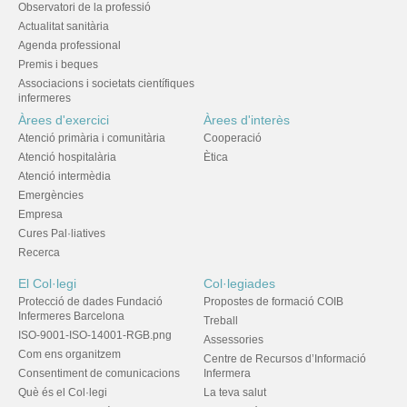
Observatori de la professió
Actualitat sanitària
Agenda professional
Premis i beques
Associacions i societats científiques
infermeres
Àrees d'exercici
Àrees d'interès
Atenció primària i comunitària
Cooperació
Atenció hospitalària
Ètica
Atenció intermèdia
Emergències
Empresa
Cures Pal·liatives
Recerca
El Col·legi
Col·legiades
Protecció de dades Fundació
Propostes de formació COIB
Infermeres Barcelona
Treball
ISO-9001-ISO-14001-RGB.png
Assessories
Com ens organitzem
Centre de Recursos d’Informació
Consentiment de comunicacions
Infermera
Què és el Col·legi
La teva salut