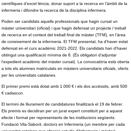
científiques d’excel·lència, donar suport a la recerca en l’àmbit de la
infermeria i difondre la recerca de la disciplina infermera.
Poden ser candidats aquells professionals que hagin cursat un
màster universitari (oficial) i que hagin defensat un projecte / treball
de recerca en el context del treball final de màster (TFM), en l’àrea
de coneixement de la infermeria. El TFM presentat, ha d’haver estat
defensat en el curs acadèmic 2021-2022. Els candidats han d’haver
obtingut una qualificació mínima de 8. (És obligatori d’adjuntar
l’expedient acadèmic del màster cursat). La convocatòria està oberta
a tots els alumnes matriculats en màsters universitaris oficials, oferts
per les universitats catalanes.
El primer premi està dotat amb 1.000 € i els dos accèssits, amb 500
€ cadascun.
El termini de lliurament de candidatures finalitzarà el 19 de febrer.
Els premis es decidiran per un jurat expert constituït per a aquest
efecte i format per representants de les institucions següents:
Fundació Vila-Saborit, doctors en Infermeria (un membre per cada