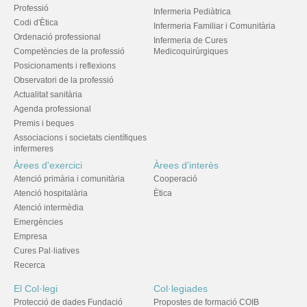
Professió
Infermeria Pediàtrica
Codi d'Ètica
Infermeria Familiar i Comunitària
Ordenació professional
Infermeria de Cures
Competències de la professió
Medicoquirúrgiques
Posicionaments i reflexions
Observatori de la professió
Actualitat sanitària
Agenda professional
Premis i beques
Associacions i societats científiques
infermeres
Àrees d'exercici
Àrees d'interès
Atenció primària i comunitària
Cooperació
Atenció hospitalària
Ètica
Atenció intermèdia
Emergències
Empresa
Cures Pal·liatives
Recerca
El Col·legi
Col·legiades
Protecció de dades Fundació
Propostes de formació COIB