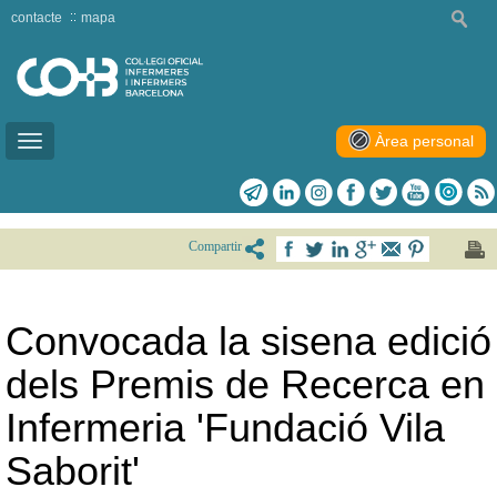
contacte
mapa
Àrea personal
Toggle
navigation
Compartir
Convocada la sisena edició
dels Premis de Recerca en
Infermeria 'Fundació Vila
Saborit'