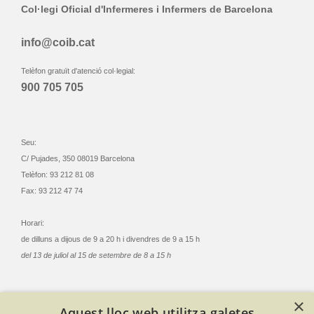
Col·legi Oficial d'Infermeres i Infermers de Barcelona
info@coib.cat
Telèfon gratuït d'atenció col·legial:
900 705 705
Seu:
C/ Pujades, 350 08019 Barcelona
Telèfon: 93 212 81 08
Fax: 93 212 47 74
Horari:
de dilluns a dijous de 9 a 20 h i divendres de 9 a 15 h
del 13 de juliol al 15 de setembre de 8 a 15 h
×
Aquest lloc web utilitza galetes