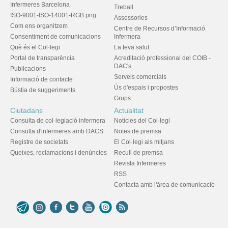
Infermeres Barcelona
Treball
ISO-9001-ISO-14001-RGB.png
Assessories
Com ens organitzem
Centre de Recursos d’Informació
Consentiment de comunicacions
Infermera
Què és el Col·legi
La teva salut
Portal de transparència
Acreditació professional del COIB -
DAC's
Publicacions
Serveis comercials
Informació de contacte
Ús d'espais i propostes
Bústia de suggeriments
Grups
Ciutadans
Actualitat
Consulta de col·legiació infermera
Notícies del Col·legi
Consulta d'infermeres amb DACS
Notes de premsa
Registre de societats
El Col·legi als mitjans
Queixes, reclamacions i denúncies
Recull de premsa
Revista Infermeres
RSS
Contacta amb l'àrea de comunicació