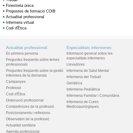
Finestreta única
Propostes de formació COIB
Actualitat professional
Infermera virtual
Codi d'Ètica
Actualitat professional
Especialitats infermeres
En primera persona
Informació general sobre les
especialitats infermeres
Preguntes freqüents sobre temes
professionals
Llevadores
Preguntes freqüents sobre la gestió
Infermeria de Salut Mental
infermera de la demanda
Infermeria del Treball
Campanyes
Geriàtrica
Professió
Infermeria Pediàtrica
Codi d'Ètica
Infermeria Familiar i Comunitària
Ordenació professional
Infermeria de Cures
Competències de la professió
Medicoquirúrgiques
Posicionaments i reflexions
Observatori de la professió
Actualitat sanitària
Agenda professional