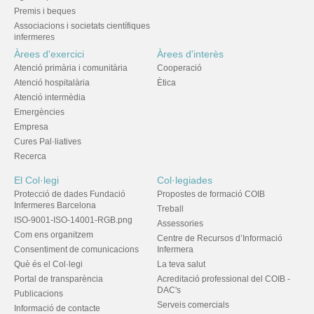
Premis i beques
Associacions i societats científiques
infermeres
Àrees d'exercici
Àrees d'interès
Atenció primària i comunitària
Cooperació
Atenció hospitalària
Ètica
Atenció intermèdia
Emergències
Empresa
Cures Pal·liatives
Recerca
El Col·legi
Col·legiades
Protecció de dades Fundació
Propostes de formació COIB
Infermeres Barcelona
Treball
ISO-9001-ISO-14001-RGB.png
Assessories
Com ens organitzem
Centre de Recursos d’Informació
Consentiment de comunicacions
Infermera
Què és el Col·legi
La teva salut
Portal de transparència
Acreditació professional del COIB -
DAC's
Publicacions
Serveis comercials
Informació de contacte