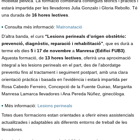
mobilitat pèlvica. La formació combinarà continguts teòrics i pràctics i
estarà impartida per les llevadores Julia Gonzalo i Gloria Rebollo. Té
una durada de
16 hores lectives
.
Consulta més informació:
Matronatació
D’altra banda, el curs
“Lesions perineals d’origen obstètric:
prevenció, diagnòstic, reparació i rehabilitació”
, que es durà a
terme els dies
5 i 17 de novembre
a
Manresa (Edifici FUB3)
.
Aquesta formació, de
13 hores lectives
, oferirà una aproximació
integral a les lesions perineals en el part, des de l'abordatge
preventiu fins al tractament i seguiment postpart, amb una clara
orientació pràctica i basada en l’evidència i estarà impartida per
Rosa Cabedo Ferreiro, Concepció de la Fuente Guirao, Margarita
Manresa Lamarca llevadores i Ana Pereda Núñez, ginecòloga.
Més informació:
Lesions perineals
Totes dues formacions estan orientades a oferir eines assistencials
actualitzades i adaptables als diferents entorns de treball de les
llevadores.