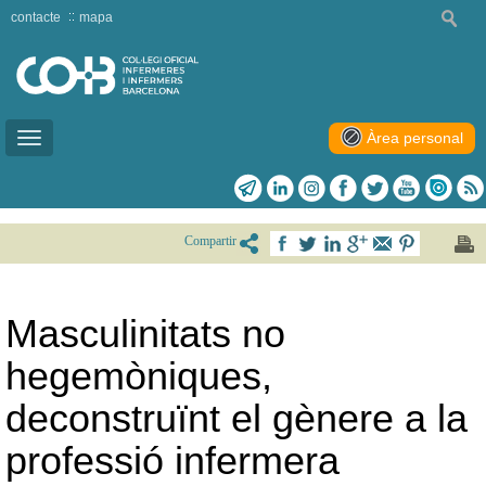
contacte
mapa
Àrea personal
Toggle
navigation
Compartir
Masculinitats no
hegemòniques,
deconstruïnt el gènere a la
professió infermera