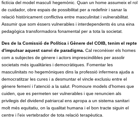
fictícia del model masculí hegemònic. Quan un home assumeix el rol
de cuidador, obre espais de possibilitat per a redefinir i sanar la
relació històricament conflictiva entre masculinitat i vulnerabilitat.
Assumir que som éssers vulnerables i interdependents és una eina
pedagògica transformadora fonamental per a tota la societat.
Des de la Comissió de Política i Gènere del COIB, tenim el repte
d'impulsar aquest canvi de paradigma.
Cal reconèixer els homes
com a subjectes de gènere i actors imprescindibles per assolir
societats més igualitàries i democràtiques. Fomentar les
masculinitats no hegemòniques dins la professió infermera ajuda a
democratitzar les cures i a desmuntar el vincle exclusiu entre el
gènere femení i l'atenció a la salut. Promoure models d'homes que
cuiden, que es permeten ser vulnerables i que renuncien als
privilegis del dividend patriarcal ens apropa a un sistema sanitari
molt més equitatiu, on la qualitat humana i el bon tracte siguin el
centre i l'eix vertebrador de tota relació terapèutica.