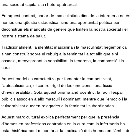
una societat capitalista i heteropatriarcal.
En aquest context, parlar de masculinitats dins de la infermeria no és
només una qüestió estadística, sinó una oportunitat política per
deconstruir els mandats de gènere que limiten la nostra societat i el
nostre sistema de salut.
Tradicionalment, la identitat masculina i la masculinitat hegemònica
s'han construït sobre el rebuig a la feminitat i a tot allò que s'hi
associa, menyspreant la sensibilitat, la tendresa, la compassió i la
cura.
Aquest model es caracteritza per fomentar la competitivitat,
l'autosuficiència, el control rígid de les emocions i una ficció
d'invulnerabilitat. Sota aquest prisma androcèntric, la raó i l'espai
públic s'associen a allò masculí i dominant, mentre que l'emoció i la
vulnerabilitat queden relegades a la feminitat i subordinades.
Aquest marc cultural explica perfectament per què la presència
d'homes en professions centrades en la cura com la infermeria ha
estat històricament minoritària: la implicació dels homes en l'àmbit de