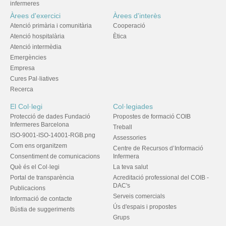
infermeres
Àrees d'exercici
Àrees d'interès
Atenció primària i comunitària
Cooperació
Atenció hospitalària
Ètica
Atenció intermèdia
Emergències
Empresa
Cures Pal·liatives
Recerca
El Col·legi
Col·legiades
Protecció de dades Fundació
Propostes de formació COIB
Infermeres Barcelona
Treball
ISO-9001-ISO-14001-RGB.png
Assessories
Com ens organitzem
Centre de Recursos d’Informació
Consentiment de comunicacions
Infermera
Què és el Col·legi
La teva salut
Portal de transparència
Acreditació professional del COIB -
DAC's
Publicacions
Serveis comercials
Informació de contacte
Ús d'espais i propostes
Bústia de suggeriments
Grups