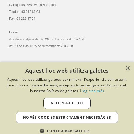
C/ Pujades, 350 08019 Barcelona
Telèfon: 93 212 81 08
Fax: 93 212 47 74
Horari:
de dilluns a dijous de 9 a 20 h i divendres de 9 a 15 h
del 13 de juliol al 15 de setembre de 8 a 15 h
×
Aquest lloc web utilitza galetes
© Col·legi Oficial Infermeres i Infermers de Barcelona
Aquest lloc web utilitza galetes per millorar l'experiència de l'usuari.
Criteris de privacitat
Política de cookies
Avís legal
En utilitzar el nostre lloc web, accepteu totes les galetes d’acord amb
Política de protecció de dades
Política de qualitat
la nostra Política de galetes.
Llegir-ne més
Canal de denúncies
Desenvolupat amb Softeng Portal Builder
ACCEPTA-HO TOT
NOMÉS COOKIES ESTRICTAMENT NECESSÀRIES
CONFIGURAR GALETES