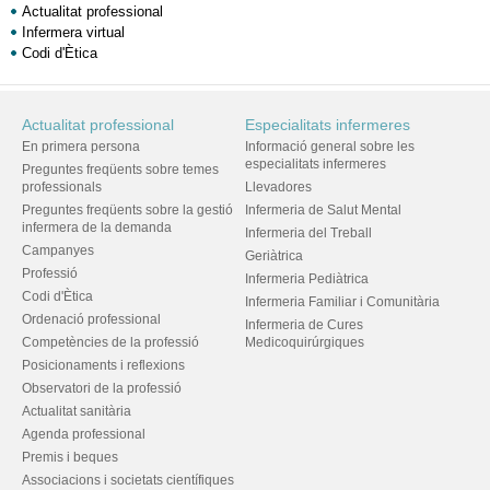
Actualitat professional
Infermera virtual
Codi d'Ètica
Actualitat professional
Especialitats infermeres
En primera persona
Informació general sobre les
especialitats infermeres
Preguntes freqüents sobre temes
professionals
Llevadores
Preguntes freqüents sobre la gestió
Infermeria de Salut Mental
infermera de la demanda
Infermeria del Treball
Campanyes
Geriàtrica
Professió
Infermeria Pediàtrica
Codi d'Ètica
Infermeria Familiar i Comunitària
Ordenació professional
Infermeria de Cures
Competències de la professió
Medicoquirúrgiques
Posicionaments i reflexions
Observatori de la professió
Actualitat sanitària
Agenda professional
Premis i beques
Associacions i societats científiques