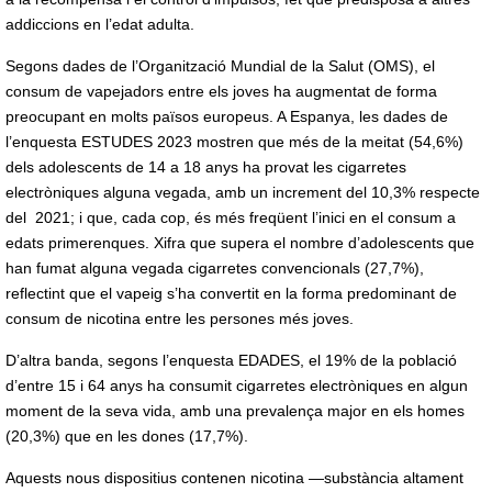
addiccions en l’edat adulta.
Segons dades de l’Organització Mundial de la Salut (OMS), el
consum de vapejadors entre els joves ha augmentat de forma
preocupant en molts països europeus. A Espanya, les dades de
l’enquesta ESTUDES 2023 mostren que més de la meitat (54,6%)
dels adolescents de 14 a 18 anys ha provat les cigarretes
electròniques alguna vegada, amb un increment del 10,3% respecte
del 2021; i que, cada cop, és més freqüent l’inici en el consum a
edats primerenques. Xifra que supera el nombre d’adolescents que
han fumat alguna vegada cigarretes convencionals (27,7%),
reflectint que el vapeig s’ha convertit en la forma predominant de
consum de nicotina entre les persones més joves.
D’altra banda, segons l’enquesta EDADES, el 19% de la població
d’entre 15 i 64 anys ha consumit cigarretes electròniques en algun
moment de la seva vida, amb una prevalença major en els homes
(20,3%) que en les dones (17,7%).
Aquests nous dispositius contenen nicotina —substància altament