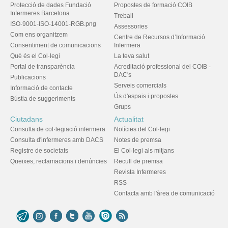
Protecció de dades Fundació
Propostes de formació COIB
Infermeres Barcelona
Treball
ISO-9001-ISO-14001-RGB.png
Assessories
Com ens organitzem
Centre de Recursos d’Informació
Consentiment de comunicacions
Infermera
Què és el Col·legi
La teva salut
Portal de transparència
Acreditació professional del COIB -
DAC's
Publicacions
Serveis comercials
Informació de contacte
Ús d'espais i propostes
Bústia de suggeriments
Grups
Ciutadans
Actualitat
Consulta de col·legiació infermera
Notícies del Col·legi
Consulta d'infermeres amb DACS
Notes de premsa
Registre de societats
El Col·legi als mitjans
Queixes, reclamacions i denúncies
Recull de premsa
Revista Infermeres
RSS
Contacta amb l'àrea de comunicació