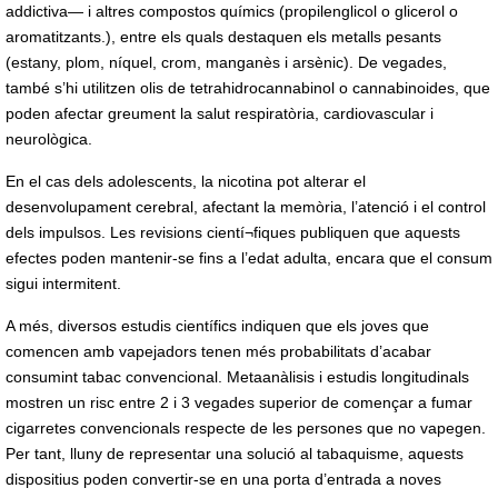
addictiva— i altres compostos químics (propilenglicol o glicerol o
aromatitzants.), entre els quals destaquen els metalls pesants
(estany, plom, níquel, crom, manganès i arsènic). De vegades,
també s’hi utilitzen olis de tetrahidrocannabinol o cannabinoides, que
poden afectar greument la salut respiratòria, cardiovascular i
neurològica.
En el cas dels adolescents, la nicotina pot alterar el
desenvolupament cerebral, afectant la memòria, l’atenció i el control
dels impulsos. Les revisions cientí¬fiques publiquen que aquests
efectes poden mantenir-se fins a l’edat adulta, encara que el consum
sigui intermitent.
A més, diversos estudis científics indiquen que els joves que
comencen amb vapejadors tenen més probabilitats d’acabar
consumint tabac convencional. Metaanàlisis i estudis longitudinals
mostren un risc entre 2 i 3 vegades superior de començar a fumar
cigarretes convencionals respecte de les persones que no vapegen.
Per tant, lluny de representar una solució al tabaquisme, aquests
dispositius poden convertir-se en una porta d’entrada a noves