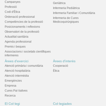
Campanyes
Geriàtrica
Professió
Infermeria Pediàtrica
Codi d'Ètica
Infermeria Familiar i Comunitària
Ordenació professional
Infermeria de Cures
Competències de la professió
Medicoquirúrgiques
Posicionaments i reflexions
Observatori de la professió
Actualitat sanitària
Agenda professional
Premis i beques
Associacions i societats científiques
infermeres
Àrees d'exercici
Àrees d'interès
Atenció primària i comunitària
Cooperació
Atenció hospitalària
Ètica
Atenció intermèdia
Emergències
Empresa
Cures Pal·liatives
Recerca
El Col·legi
Col·legiades