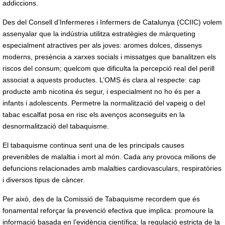
addiccions.
Des del Consell d’Infermeres i Infermers de Catalunya (CCIIC) volem
assenyalar que la indústria utilitza estratègies de màrqueting
especialment atractives per als joves: aromes dolces, dissenys
moderns, presència a xarxes socials i missatges que banalitzen els
riscos del consum; quelcom que dificulta la percepció real del perill
associat a aquests productes. L’OMS és clara al respecte: cap
producte amb nicotina és segur, i especialment no ho és per a
infants i adolescents. Permetre la normalització del vapeig o del
tabac escalfat posa en risc els avenços aconseguits en la
desnormalització del tabaquisme.
El tabaquisme continua sent una de les principals causes
prevenibles de malaltia i mort al món. Cada any provoca milions de
defuncions relacionades amb malalties cardiovasculars, respiratòries
i diversos tipus de càncer.
Per això, des de la Comissió de Tabaquisme recordem que és
fonamental reforçar la prevenció efectiva que implica: promoure la
informació basada en l’evidència científica; la regulació estricta de la