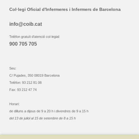
Col·legi Oficial d'Infermeres i Infermers de Barcelona
info@coib.cat
Telèfon gratuït d'atenció col·legial:
900 705 705
Seu:
C/ Pujades, 350 08019 Barcelona
Telèfon: 93 212 81 08
Fax: 93 212 47 74
Horari:
de dilluns a dijous de 9 a 20 h i divendres de 9 a 15 h
del 13 de juliol al 15 de setembre de 8 a 15 h