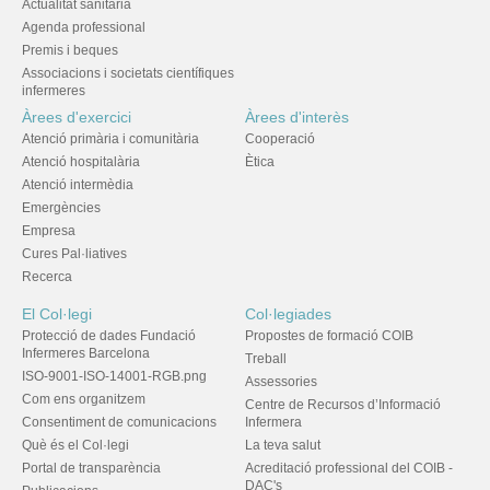
Actualitat sanitària
Agenda professional
Premis i beques
Associacions i societats científiques
infermeres
Àrees d'exercici
Àrees d'interès
Atenció primària i comunitària
Cooperació
Atenció hospitalària
Ètica
Atenció intermèdia
Emergències
Empresa
Cures Pal·liatives
Recerca
El Col·legi
Col·legiades
Protecció de dades Fundació
Propostes de formació COIB
Infermeres Barcelona
Treball
ISO-9001-ISO-14001-RGB.png
Assessories
Com ens organitzem
Centre de Recursos d’Informació
Consentiment de comunicacions
Infermera
Què és el Col·legi
La teva salut
Portal de transparència
Acreditació professional del COIB -
DAC's