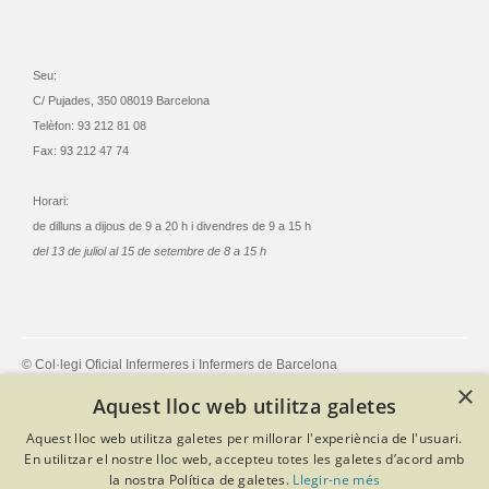
Seu:
C/ Pujades, 350 08019 Barcelona
Telèfon: 93 212 81 08
Fax: 93 212 47 74
Horari:
de dilluns a dijous de 9 a 20 h i divendres de 9 a 15 h
del 13 de juliol al 15 de setembre de 8 a 15 h
© Col·legi Oficial Infermeres i Infermers de Barcelona
Criteris de privacitat
Política de cookies
Avís legal
×
Aquest lloc web utilitza galetes
Política de protecció de dades
Política de qualitat
Canal de denúncies
Desenvolupat amb Softeng Portal Builder
Aquest lloc web utilitza galetes per millorar l'experiència de l'usuari.
En utilitzar el nostre lloc web, accepteu totes les galetes d’acord amb
la nostra Política de galetes.
Llegir-ne més