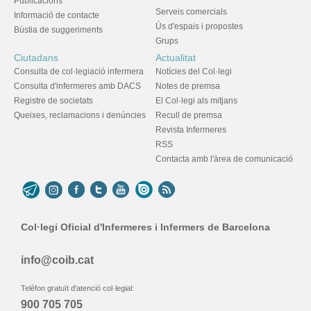
Publicacions
Serveis comercials
Informació de contacte
Ús d'espais i propostes
Bústia de suggeriments
Grups
Ciutadans
Actualitat
Consulta de col·legiació infermera
Notícies del Col·legi
Consulta d'infermeres amb DACS
Notes de premsa
Registre de societats
El Col·legi als mitjans
Queixes, reclamacions i denúncies
Recull de premsa
Revista Infermeres
RSS
Contacta amb l'àrea de comunicació
Col·legi Oficial d'Infermeres i Infermers de Barcelona
info@coib.cat
Telèfon gratuït d'atenció col·legial:
900 705 705