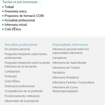
També et pot interessar ...
Treball
Finestreta única
Propostes de formació COIB
Actualitat professional
Infermera virtual
Codi d'Ètica
Actualitat professional
Especialitats infermeres
En primera persona
Informació general sobre les
especialitats infermeres
Preguntes freqüents sobre temes
professionals
Llevadores
Preguntes freqüents sobre la gestió
Infermeria de Salut Mental
infermera de la demanda
Infermeria del Treball
Campanyes
Geriàtrica
Professió
Infermeria Pediàtrica
Codi d'Ètica
Infermeria Familiar i Comunitària
Ordenació professional
Infermeria de Cures
Competències de la professió
Medicoquirúrgiques
Posicionaments i reflexions
Observatori de la professió