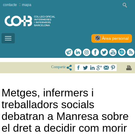
contacte
mapa
Àrea personal
Toggle
navigation
Compartir
Metges, infermers i
treballadors socials
debatran a Manresa sobre
el dret a decidir com morir