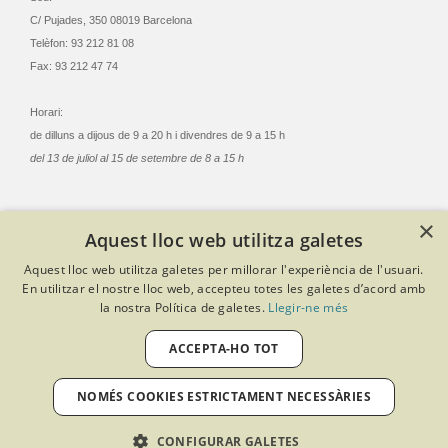
C/ Pujades, 350 08019 Barcelona
Telèfon: 93 212 81 08
Fax: 93 212 47 74
Horari:
de dilluns a dijous de 9 a 20 h i divendres de 9 a 15 h
del 13 de juliol al 15 de setembre de 8 a 15 h
×
Aquest lloc web utilitza galetes
© Col·legi Oficial Infermeres i Infermers de Barcelona
Aquest lloc web utilitza galetes per millorar l'experiència de l'usuari.
Criteris de privacitat
Política de cookies
Avís legal
En utilitzar el nostre lloc web, accepteu totes les galetes d’acord amb
Política de protecció de dades
Política de qualitat
la nostra Política de galetes.
Llegir-ne més
Canal de denúncies
Desenvolupat amb Softeng Portal Builder
ACCEPTA-HO TOT
NOMÉS COOKIES ESTRICTAMENT NECESSÀRIES
CONFIGURAR GALETES