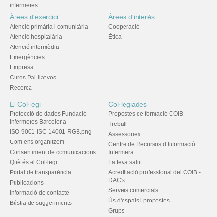
infermeres
Àrees d'exercici
Àrees d'interès
Atenció primària i comunitària
Cooperació
Atenció hospitalària
Ètica
Atenció intermèdia
Emergències
Empresa
Cures Pal·liatives
Recerca
El Col·legi
Col·legiades
Protecció de dades Fundació
Propostes de formació COIB
Infermeres Barcelona
Treball
ISO-9001-ISO-14001-RGB.png
Assessories
Com ens organitzem
Centre de Recursos d’Informació
Consentiment de comunicacions
Infermera
Què és el Col·legi
La teva salut
Portal de transparència
Acreditació professional del COIB -
DAC's
Publicacions
Serveis comercials
Informació de contacte
Ús d'espais i propostes
Bústia de suggeriments
Grups