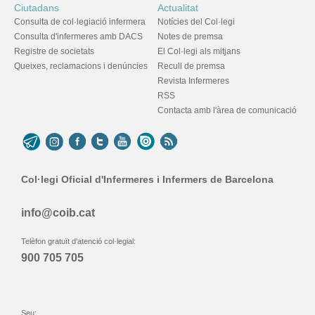
Ciutadans
Actualitat
Consulta de col·legiació infermera
Notícies del Col·legi
Consulta d'infermeres amb DACS
Notes de premsa
Registre de societats
El Col·legi als mitjans
Queixes, reclamacions i denúncies
Recull de premsa
Revista Infermeres
RSS
Contacta amb l'àrea de comunicació
Col·legi Oficial d'Infermeres i Infermers de Barcelona
info@coib.cat
Telèfon gratuït d'atenció col·legial:
900 705 705
Seu: