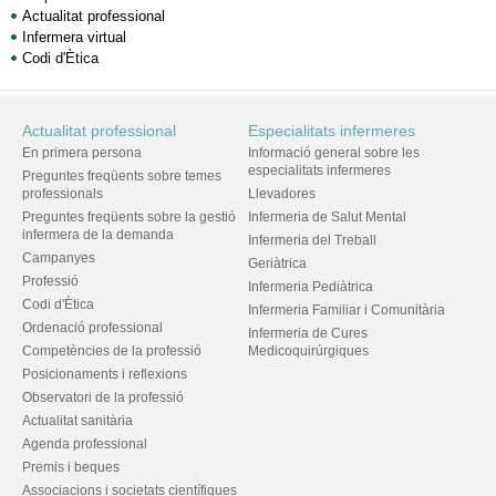
Actualitat professional
Infermera virtual
Codi d'Ètica
Actualitat professional
Especialitats infermeres
En primera persona
Informació general sobre les
especialitats infermeres
Preguntes freqüents sobre temes
professionals
Llevadores
Preguntes freqüents sobre la gestió
Infermeria de Salut Mental
infermera de la demanda
Infermeria del Treball
Campanyes
Geriàtrica
Professió
Infermeria Pediàtrica
Codi d'Ètica
Infermeria Familiar i Comunitària
Ordenació professional
Infermeria de Cures
Competències de la professió
Medicoquirúrgiques
Posicionaments i reflexions
Observatori de la professió
Actualitat sanitària
Agenda professional
Premis i beques
Associacions i societats científiques