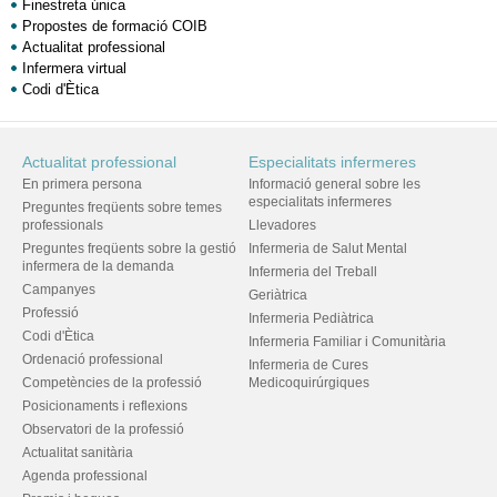
Finestreta única
Propostes de formació COIB
Actualitat professional
Infermera virtual
Codi d'Ètica
Actualitat professional
Especialitats infermeres
En primera persona
Informació general sobre les
especialitats infermeres
Preguntes freqüents sobre temes
professionals
Llevadores
Preguntes freqüents sobre la gestió
Infermeria de Salut Mental
infermera de la demanda
Infermeria del Treball
Campanyes
Geriàtrica
Professió
Infermeria Pediàtrica
Codi d'Ètica
Infermeria Familiar i Comunitària
Ordenació professional
Infermeria de Cures
Competències de la professió
Medicoquirúrgiques
Posicionaments i reflexions
Observatori de la professió
Actualitat sanitària
Agenda professional