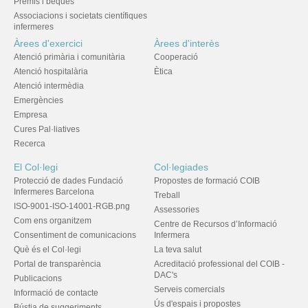
Premis i beques
Associacions i societats científiques
infermeres
Àrees d'exercici
Àrees d'interès
Atenció primària i comunitària
Cooperació
Atenció hospitalària
Ètica
Atenció intermèdia
Emergències
Empresa
Cures Pal·liatives
Recerca
El Col·legi
Col·legiades
Protecció de dades Fundació
Propostes de formació COIB
Infermeres Barcelona
Treball
ISO-9001-ISO-14001-RGB.png
Assessories
Com ens organitzem
Centre de Recursos d’Informació
Consentiment de comunicacions
Infermera
Què és el Col·legi
La teva salut
Portal de transparència
Acreditació professional del COIB -
DAC's
Publicacions
Serveis comercials
Informació de contacte
Ús d'espais i propostes
Bústia de suggeriments