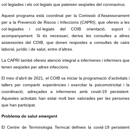
col·legiades i els col·legiats que pateixen seqüeles del coronavirus.
Aquest programa està coordinat per la Comissió d’Assessorament
per a la Prevenció de Riscos i Infeccions (CAPRI), que ofereix a les
col·legiades i col·legiats del COIB orientació, suport i
acompanyament. Si és necessari, deriva les consultes a altres
assessories del COIB, que donen respostes a consultes de caire
laboral, jurídic i de salut, entre d’altres.
La CAPRI també ofereix atenció integral a infermeres i infermers que
tenen seqüeles per altres infeccions.
El mes d’abril de 2021, el COIB va iniciar la programació d’activitats i
tallers per compartir experiències i exercitar la psicomotricitat i la
coordinació, adreçades a infermeres amb covid-19 persistent.
Aquestes activitats han estat molt ben valorades per les persones
que han participat.
Problema de salut emergent
El Centre de Terminologia Termcat defineix la covid-19 persistent