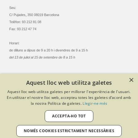
Seu:
C/ Pujades, 350 08019 Barcelona
Telèfon: 93 212 81 08
Fax: 93 212 47 74
Horari:
de dilluns a dijous de 9 a 20 h i divendres de 9 a 15 h
del 13 de juliol al 15 de setembre de 8 a 15 h
×
Aquest lloc web utilitza galetes
© Col·legi Oficial Infermeres i Infermers de Barcelona
Aquest lloc web utilitza galetes per millorar l'experiència de l'usuari.
Criteris de privacitat
Política de cookies
Avís legal
En utilitzar el nostre lloc web, accepteu totes les galetes d’acord amb
Política de protecció de dades
Política de qualitat
la nostra Política de galetes.
Llegir-ne més
Canal de denúncies
Desenvolupat amb Softeng Portal Builder
ACCEPTA-HO TOT
NOMÉS COOKIES ESTRICTAMENT NECESSÀRIES