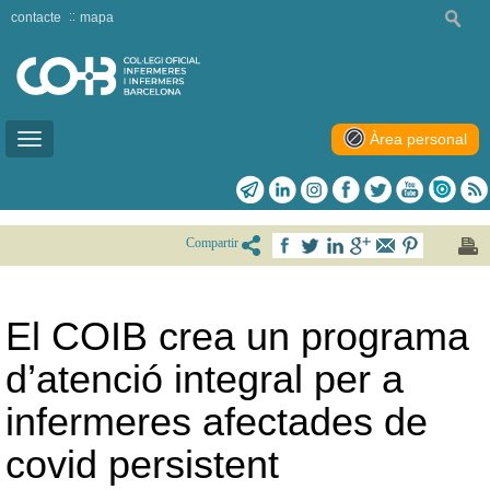
contacte
mapa
Àrea personal
Toggle
navigation
Compartir
El COIB crea un programa
d’atenció integral per a
infermeres afectades de
covid persistent