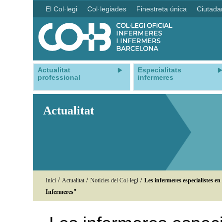
El Col·legi
Col·legiades
Finestreta única
Ciutada
Actualitat
Especialitats
professional
infermeres
Actualitat
/
/
/
Inici
Actualitat
Notícies del Col·legi
Les infermeres especialistes e
Infermeres"