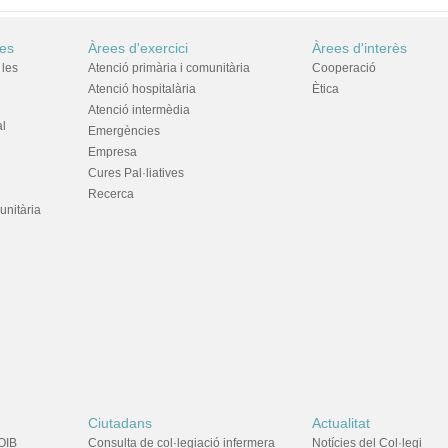
res
Àrees d'exercici
Àrees d'interès
 les
Atenció primària i comunitària
Cooperació
Atenció hospitalària
Ètica
Atenció intermèdia
al
Emergències
Empresa
Cures Pal·liatives
Recerca
unitària
Ciutadans
Actualitat
OIB
Consulta de col·legiació infermera
Notícies del Col·legi