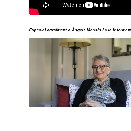
Especial agraïment a Àngels Massip i a la inferme