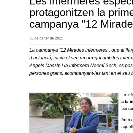
Les infermeres especia
protagonitzen la prime
campanya "12 Mirade
30 de gener de
2025
La campanya “12 Mirades Infermeres”, que al llarg
d’actuació, inicia el seu recorregut amb les infe
Àngels Massip i la infermera Noemí Sech, es posa 
persones grans, acompanyant-les tant en el seu be
La in
a la i
perso
Amb a
aquell