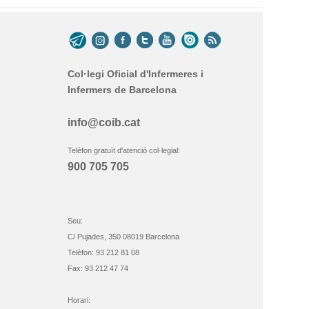
Col·legi Oficial d'Infermeres i
Infermers de Barcelona
info@coib.cat
Telèfon gratuït d'atenció col·legial:
900 705 705
Seu:
C/ Pujades, 350 08019 Barcelona
Telèfon: 93 212 81 08
Fax: 93 212 47 74
Horari: