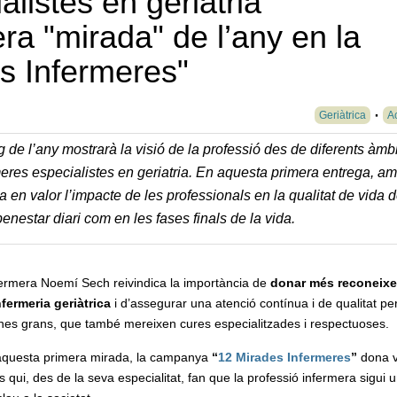
listes en geriatria
ra "mirada" de l’any en la
s Infermeres"
Geriàtrica
Ac
 de l’any mostrarà la visió de la professió des de diferents àmb
rmeres especialistes en geriatria. En aquesta primera entrega, a
en valor l’impacte de les professionals en la qualitat de vida d
nestar diari com en les fases finals de la vida.
fermera Noemí Sech reivindica la importància de
donar més reconeix
nfermeria geriàtrica
i d’assegurar una atenció contínua i de qualitat per
nes grans, que també mereixen cures especialitzades i respectuoses.
questa primera mirada, la campanya
“
12 Mirades Infermeres
”
dona v
s qui, des de la seva especialitat, fan que la professió infermera sigui 