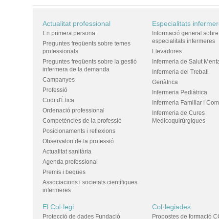
Actualitat professional
Especialitats inferme
En primera persona
Informació general sobre
especialitats infermeres
Preguntes freqüents sobre temes
professionals
Llevadores
Preguntes freqüents sobre la gestió
Infermeria de Salut Ment
infermera de la demanda
Infermeria del Treball
Campanyes
Geriàtrica
Professió
Infermeria Pediàtrica
Codi d'Ètica
Infermeria Familiar i Com
Ordenació professional
Infermeria de Cures
Competències de la professió
Medicoquirúrgiques
Posicionaments i reflexions
Observatori de la professió
Actualitat sanitària
Agenda professional
Premis i beques
Associacions i societats científiques
infermeres
El Col·legi
Col·legiades
Protecció de dades Fundació
Propostes de formació C