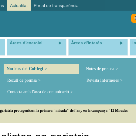
ns
Actualitat
Portal de transparència
Àrees d'exercici
Àrees d'interès
I
Notícies del Col·legi
Notes de premsa
Recull de premsa
Revista Infermeres
Contacta amb l'àrea de comunicació
n geriatria protagonitzen la primera "mirada" de l’any en la campanya "12 Mirades