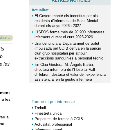
ALTRES NOTÍCIES
Actualitat
El Govern manté els incentius per als
residents d'Infermeria de Salut Mental
durant els anys 2026 i 2027
L'ISFOS forma més de 20.900 infermeres i
infermers durant el curs 2025-2026
tualitat
Una denúncia al Departament de Salut
impulsada pel COIB deriva en la sanció
its
d'un grup hospitalari per atribuir
mb
extraccions sanguínies a personal tècnic
e les
En Clau Gestora: M. Àngels Barba,
directora infermera de l’Hospital Vall
d’Hebron, destaca el valor de l’experiència
assistencial en la gestió infermera
ement
 a les
També et pot interessar ...
Treball
Finestreta única
eu a
Propostes de formació COIB
una
Actualitat professional
Infermera virtual