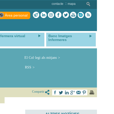
contacte
mapa
Àrea personal
nfermera virtual
Banc Imatges
Infermeres
El Col·legi als mitjans
RSS
Compartir