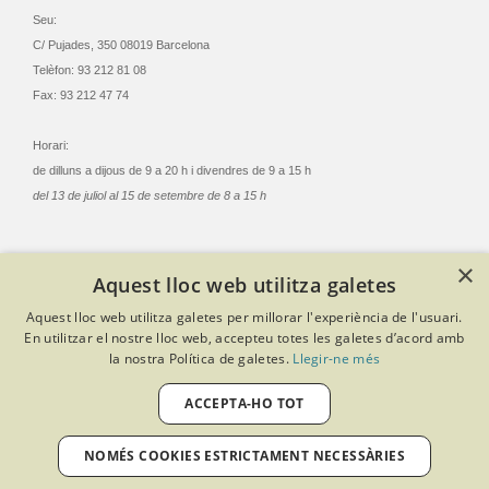
Seu:
C/ Pujades, 350 08019 Barcelona
Telèfon: 93 212 81 08
Fax: 93 212 47 74
Horari:
de dilluns a dijous de 9 a 20 h i divendres de 9 a 15 h
del 13 de juliol al 15 de setembre de 8 a 15 h
×
Aquest lloc web utilitza galetes
© Col·legi Oficial Infermeres i Infermers de Barcelona
Aquest lloc web utilitza galetes per millorar l'experiència de l'usuari.
Criteris de privacitat
Política de cookies
Avís legal
En utilitzar el nostre lloc web, accepteu totes les galetes d’acord amb
Política de protecció de dades
Política de qualitat
la nostra Política de galetes.
Llegir-ne més
Canal de denúncies
Desenvolupat amb Softeng Portal Builder
ACCEPTA-HO TOT
NOMÉS COOKIES ESTRICTAMENT NECESSÀRIES