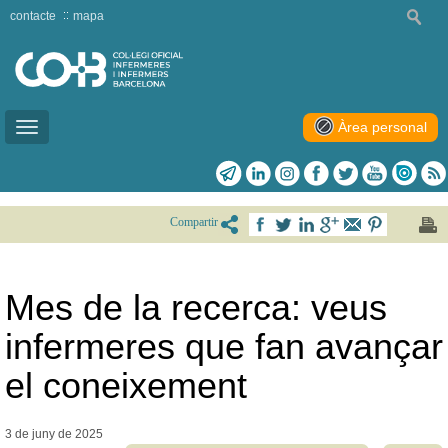
contacte
mapa
Àrea personal
Toggle
navigation
Compartir
Mes de la recerca: veus
infermeres que fan avançar
el coneixement
3 de juny de
2025