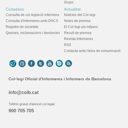
Grups
Ciutadans
Actualitat
Consulta de col·legiació infermera
Notícies del Col·legi
Consulta d'infermeres amb DACS
Notes de premsa
Registre de societats
El Col·legi als mitjans
Queixes, reclamacions i denúncies
Recull de premsa
Revista Infermeres
RSS
Contacta amb l'àrea de comunicació
Col·legi Oficial d'Infermeres i Infermers de Barcelona
info@coib.cat
Telèfon gratuït d'atenció col·legial:
900 705 705