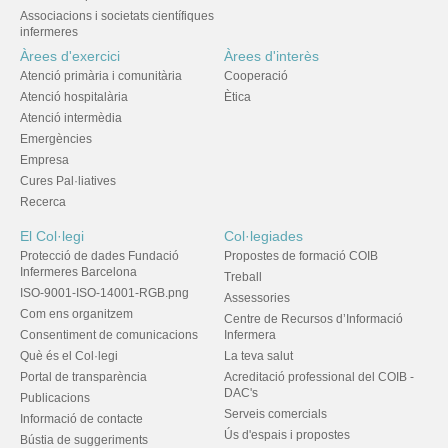
Associacions i societats científiques
infermeres
Àrees d'exercici
Àrees d'interès
Atenció primària i comunitària
Cooperació
Atenció hospitalària
Ètica
Atenció intermèdia
Emergències
Empresa
Cures Pal·liatives
Recerca
El Col·legi
Col·legiades
Protecció de dades Fundació
Propostes de formació COIB
Infermeres Barcelona
Treball
ISO-9001-ISO-14001-RGB.png
Assessories
Com ens organitzem
Centre de Recursos d’Informació
Consentiment de comunicacions
Infermera
Què és el Col·legi
La teva salut
Portal de transparència
Acreditació professional del COIB -
DAC's
Publicacions
Serveis comercials
Informació de contacte
Ús d'espais i propostes
Bústia de suggeriments