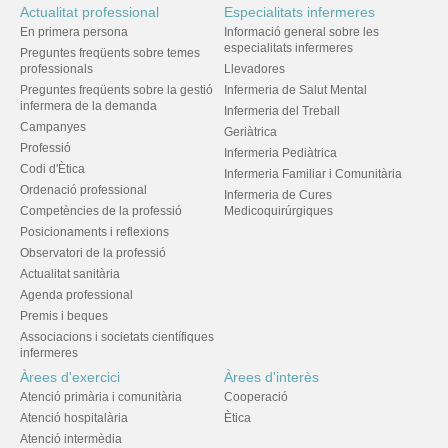
Actualitat professional
Especialitats infermeres
En primera persona
Informació general sobre les
especialitats infermeres
Preguntes freqüents sobre temes
professionals
Llevadores
Preguntes freqüents sobre la gestió
Infermeria de Salut Mental
infermera de la demanda
Infermeria del Treball
Campanyes
Geriàtrica
Professió
Infermeria Pediàtrica
Codi d'Ètica
Infermeria Familiar i Comunitària
Ordenació professional
Infermeria de Cures
Competències de la professió
Medicoquirúrgiques
Posicionaments i reflexions
Observatori de la professió
Actualitat sanitària
Agenda professional
Premis i beques
Associacions i societats científiques
infermeres
Àrees d'exercici
Àrees d'interès
Atenció primària i comunitària
Cooperació
Atenció hospitalària
Ètica
Atenció intermèdia