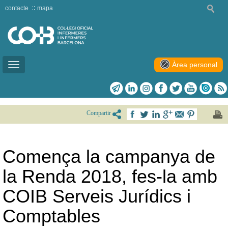
contacte
mapa
Àrea personal
Toggle
navigation
Compartir
Comença la campanya de
la Renda 2018, fes-la amb
COIB Serveis Jurídics i
Comptables