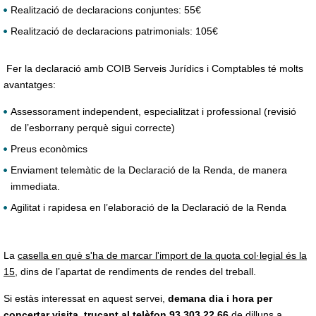
Realització de declaracions conjuntes: 55€
Realització de declaracions patrimonials: 105€
Fer la declaració amb COIB Serveis Jurídics i Comptables té molts
avantatges:
Assessorament independent, especialitzat i professional (revisió
de l’esborrany perquè sigui correcte)
Preus econòmics
Enviament telemàtic de la Declaració de la Renda, de manera
immediata.
Agilitat i rapidesa en l’elaboració de la Declaració de la Renda
La
casella en què s'ha de marcar l'import de la quota col·legial és la
15
, dins de l’apartat de rendiments de rendes del treball.
Si estàs interessat en aquest servei,
demana dia i hora per
concertar visita, trucant al telèfon 93 303 22 66
de dilluns a