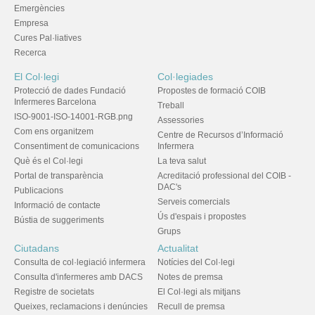
Emergències
Empresa
Cures Pal·liatives
Recerca
El Col·legi
Col·legiades
Protecció de dades Fundació
Propostes de formació COIB
Infermeres Barcelona
Treball
ISO-9001-ISO-14001-RGB.png
Assessories
Com ens organitzem
Centre de Recursos d’Informació
Consentiment de comunicacions
Infermera
Què és el Col·legi
La teva salut
Portal de transparència
Acreditació professional del COIB -
DAC's
Publicacions
Serveis comercials
Informació de contacte
Ús d'espais i propostes
Bústia de suggeriments
Grups
Ciutadans
Actualitat
Consulta de col·legiació infermera
Notícies del Col·legi
Consulta d'infermeres amb DACS
Notes de premsa
Registre de societats
El Col·legi als mitjans
Queixes, reclamacions i denúncies
Recull de premsa