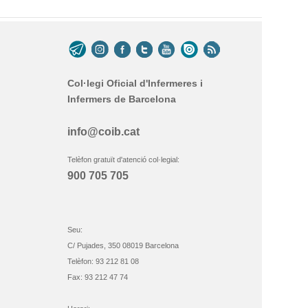
Col·legi Oficial d'Infermeres i
Infermers de Barcelona
info@coib.cat
Telèfon gratuït d'atenció col·legial:
900 705 705
Seu:
C/ Pujades, 350 08019 Barcelona
Telèfon: 93 212 81 08
Fax: 93 212 47 74