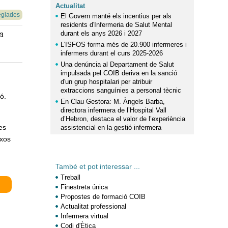
Actualitat
egiades
El Govern manté els incentius per als
residents d'Infermeria de Salut Mental
durant els anys 2026 i 2027
a
L'ISFOS forma més de 20.900 infermeres i
infermers durant el curs 2025-2026
Una denúncia al Departament de Salut
impulsada pel COIB deriva en la sanció
d'un grup hospitalari per atribuir
extraccions sanguínies a personal tècnic
ó.
En Clau Gestora: M. Àngels Barba,
directora infermera de l’Hospital Vall
d’Hebron, destaca el valor de l’experiència
es
assistencial en la gestió infermera
ixos
També et pot interessar ...
Treball
Finestreta única
Propostes de formació COIB
Actualitat professional
Infermera virtual
Codi d'Ètica