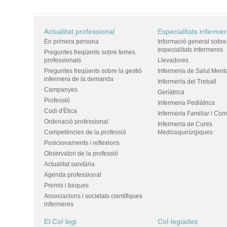
Actualitat professional
Especialitats inferme
En primera persona
Informació general sobre
especialitats infermeres
Preguntes freqüents sobre temes
professionals
Llevadores
Preguntes freqüents sobre la gestió
Infermeria de Salut Ment
infermera de la demanda
Infermeria del Treball
Campanyes
Geriàtrica
Professió
Infermeria Pediàtrica
Codi d'Ètica
Infermeria Familiar i Com
Ordenació professional
Infermeria de Cures
Competències de la professió
Medicoquirúrgiques
Posicionaments i reflexions
Observatori de la professió
Actualitat sanitària
Agenda professional
Premis i beques
Associacions i societats científiques
infermeres
El Col·legi
Col·legiades