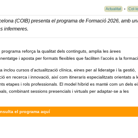
Actualitat
Col·l
Barcelona (COIB) presenta el programa de Formació 2026, amb un
es infermeres.
 programa reforça la qualitat dels continguts, amplia les àrees
nentatge i aposta per formats flexibles que faciliten l’accés a la formaci
ta inclou cursos d’actualització clínica, eines per al lideratge i la gestió,
ió en recerca i innovació, així com itineraris especialitzats orientats a l
nts etapes i rols professionals. El model híbrid es manté com un dels e
pals, combinant sessions presencials i virtuals per adaptar-se a les
nsulta el programa aquí