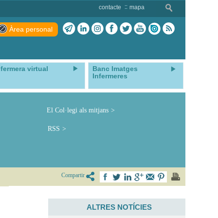
contacte
mapa
Àrea personal
nfermera virtual
Banc Imatges
Infermeres
El Col·legi als mitjans
RSS
Compartir
ALTRES NOTÍCIES