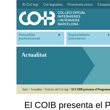
El Col·legi
Col·legiades
Finestreta única
Ciutada
Actualitat
Especialitats
professional
infermeres
Actualitat
/
/
/
Inici
Actualitat
Notícies del Col·legi
El COIB presenta el Programa
El COIB presenta el