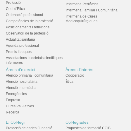
Professió
Infermeria Pediàtrica
Codi d'Ètica
Infermeria Familiar i Comunitària
Ordenació professional
Infermeria de Cures
Competències de la professió
Medicoquirúrgiques
Posicionaments i reflexions
Observatori de la professió
Actualitat sanitària
Agenda professional
Premis i beques
Associacions i societats científiques
infermeres
Àrees d'exercici
Àrees d'interès
Atenció primària i comunitària
Cooperació
Atenció hospitalària
Ètica
Atenció intermèdia
Emergències
Empresa
Cures Pal·liatives
Recerca
El Col·legi
Col·legiades
Protecció de dades Fundació
Propostes de formació COIB