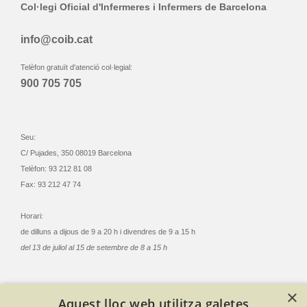
Col·legi Oficial d'Infermeres i Infermers de Barcelona
info@coib.cat
Telèfon gratuït d'atenció col·legial:
900 705 705
Seu:
C/ Pujades, 350 08019 Barcelona
Telèfon: 93 212 81 08
Fax: 93 212 47 74
Horari:
de dilluns a dijous de 9 a 20 h i divendres de 9 a 15 h
del 13 de juliol al 15 de setembre de 8 a 15 h
×
Aquest lloc web utilitza galetes