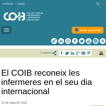
contacte
mapa
Àrea personal
Toggle
navigation
Compartir
El COIB reconeix les
infermeres en el seu dia
internacional
15 de maig de
2023