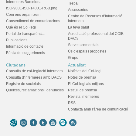
Infermeres Barcelona
Treball
ISO-9001-ISO-14001-RGB.png
Assessories
Com ens organitzem
Centre de Recursos d’Informació
Consentiment de comunicacions
Infermera
Què és el Col·legi
La teva salut
Portal de transparència
Acreditació professional del COIB -
DAC's
Publicacions
Serveis comercials
Informació de contacte
Ús d'espais i propostes
Bústia de suggeriments
Grups
Ciutadans
Actualitat
Consulta de col·legiació infermera
Notícies del Col·legi
Consulta d'infermeres amb DACS
Notes de premsa
Registre de societats
El Col·legi als mitjans
Queixes, reclamacions i denúncies
Recull de premsa
Revista Infermeres
RSS
Contacta amb l'àrea de comunicació