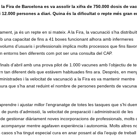
la Fira de Barcelona es va assolir la xifra de 750.000 dosis de va
i 12.000 persones a diari. Quina és la dificultat o repte més gran e
ent, ja és un repte en si mateix. A la Fira, la vacunació s’ha distribuït
mb una capacitat de fins a 41 boxes funcionant alhora amb infermeres
 volums d’usuaris i professionals implica molts processos que fins llavo
n entorns ben diferents com pot ser una consulta del CAP.
inals d’abril amb una prova pilot de 1.000 vacunes amb l’objectiu de te
rn tan diferent dels que estàvem habituades fins ara. Després, en men
inistrades i la velocitat de vacunació a la Fira es va mantenir mentre
esura que s’ha anat reduint el nombre de persones pendents de vacuna
rendre i ajustar millor l’engranatge de totes les tasques que s’hi due
e de punts d’admissió, la velocitat de preparació i administració de les
e gestionar diàriament noves incorporacions de professionals, molts d
 i acompanyar mentre agafaven experiència i autonomia. Molts altres 
casos s’ha tingut especial cura en anar posant al dia l’equip de trebal