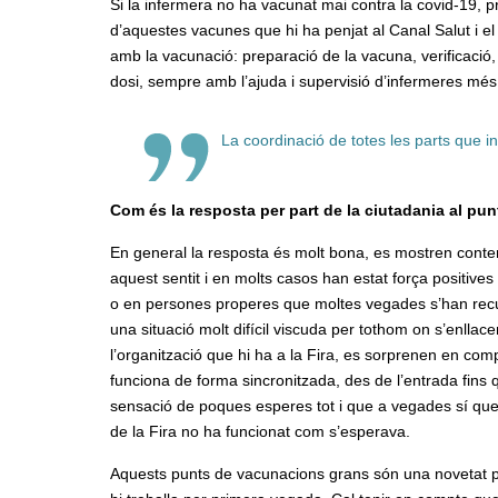
Si la infermera no ha vacunat mai contra la covid-19, 
d’aquestes vacunes que hi ha penjat al Canal Salut i el
amb la vacunació: preparació de la vacuna, verificació,
dosi, sempre amb l’ajuda i supervisió d’infermeres m
La coordinació de totes les parts que i
Com és la resposta per part de la ciutadania al pu
En general la resposta és molt bona, es mostren conte
aquest sentit i en molts casos han estat força positives 
o en persones properes que moltes vegades s’han recup
una situació molt difícil viscuda per tothom on s’enll
l’organització que hi ha a la Fira, es sorprenen en co
funciona de forma sincronitzada, des de l’entrada fins
sensació de poques esperes tot i que a vegades sí que
de la Fira no ha funcionat com s’esperava.
Aquests punts de vacunacions grans són una novetat per