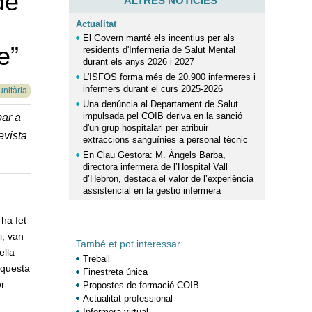
de
ALTRES NOTÍCIES
Actualitat
El Govern manté els incentius per als
e”
residents d'Infermeria de Salut Mental
durant els anys 2026 i 2027
L'ISFOS forma més de 20.900 infermeres i
infermers durant el curs 2025-2026
unitària
Una denúncia al Departament de Salut
impulsada pel COIB deriva en la sanció
bar a
d'un grup hospitalari per atribuir
evista
extraccions sanguínies a personal tècnic
En Clau Gestora: M. Àngels Barba,
directora infermera de l’Hospital Vall
d’Hebron, destaca el valor de l’experiència
assistencial en la gestió infermera
ha fet
i, van
També et pot interessar ...
ella
Treball
aquesta
Finestreta única
er
Propostes de formació COIB
Actualitat professional
Infermera virtual