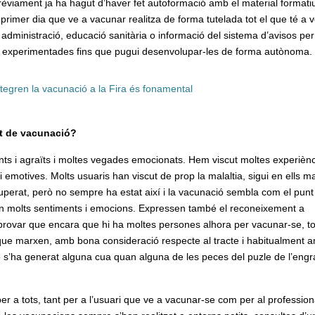
prèviament ja ha hagut d’haver fet autoformació amb el material formati
 primer dia que ve a vacunar realitza de forma tutelada tot el que té a 
 administració, educació sanitària o informació del sistema d’avisos per
és experimentades fins que pugui desenvolupar-les de forma autònoma.
ntegren la vacunació a la Fira és fonamental
nt de vacunació?
nts i agraïts i moltes vegades emocionats. Hem viscut moltes experièn
i emotives. Molts usuaris han viscut de prop la malaltia, sigui en ells m
erat, però no sempre ha estat així i la vacunació sembla com el punt 
acen molts sentiments i emocions. Expressen també el reconeixement a
mprovar que encara que hi ha moltes persones alhora per vacunar-se, to
 que marxen, amb bona consideració respecte al tracte i habitualment a
 s’ha generat alguna cua quan alguna de les peces del puzle de l’eng
 a tots, tant per a l’usuari que ve a vacunar-se com per al profession