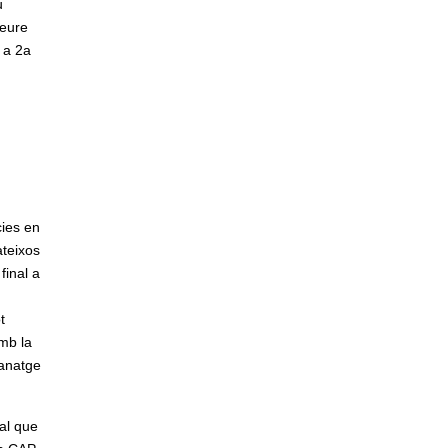
u
veure
 a 2a
cies en
ateixos
final a
t
mb la
ranatge
al que