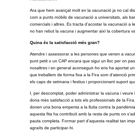
Ara que hem avançat molt en la vacunació ja no cal dis
com a punts mòbils de vacunació a universitats, als bar
comercials i altres. Es tracta d’acostar la vacunació a
no han rebut la vacuna i augmentar així la cobertura va
Quina és la satisfacció més gran?
Atendre i assessorar a les persones que venen a vacuna
punt petit o un CAP encara que sigui un lloc per on pa
nosaltres i en general aconseguir-ho ens ha aportat un 
que treballem de forma fixa a la Fira som d’atenció prim
els caps de setmana i festius i proporcionant suport qu
I, per descomptat, poder administrar la vacuna i veure
dona més satisfacció a tots els professionals de la Fir
donen una bona empenta a la lluita contra la pandèmia:
aquesta fita ha contribuït amb la resta de punts on s’
pauta completa. Formar part d’aquesta realitat tan impor
agraïts de participar-hi.