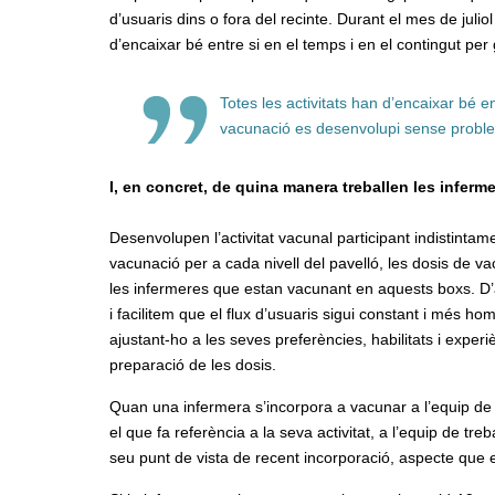
d’usuaris dins o fora del recinte. Durant el mes de julio
d’encaixar bé entre si en el temps i en el contingut pe
Totes les activitats han d’encaixar bé en
vacunació es desenvolupi sense probl
I, en concret, de quina manera treballen les infer
Desenvolupen l’activitat vacunal participant indistinta
vacunació per a cada nivell del pavelló, les dosis de v
les infermeres que estan vacunant en aquests boxs. D’
i facilitem que el flux d’usuaris sigui constant i més ho
ajustant-ho a les seves preferències, habilitats i exper
preparació de les dosis.
Quan una infermera s’incorpora a vacunar a l’equip de 
el que fa referència a la seva activitat, a l’equip de tre
seu punt de vista de recent incorporació, aspecte que ens