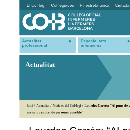
El Col·legi
Col·legiades
Finestreta única
Ciutada
Actualitat
Especialitats
professional
infermeres
Actualitat
/
/
/
Inici
Actualitat
Notícies del Col·legi
Lourdes Carrés: “Al punt de v
major quantitat de persones possible”