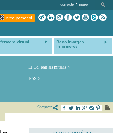
contacte
mapa
Àrea personal
nfermera virtual
Banc Imatges
Infermeres
El Col·legi als mitjans
RSS
Compartir