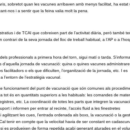
aris, sobretot quan les vacunes arribaven amb menys facilitat, ha estat
nt-nos i a sentir que la feina valia molt la pena.
tratius i de TCAI que cobreixen part de l’activitat diària, però també t
ontrari de la seva jornada del lloc de treball habitual, a l’AP o a l’hosp
ls professionals a primera hora del torn, sigui matí o tarda. S’informa
ues d’aquella jornada de vacunació: quina o quines vacunes administrare
facilitadors o els que dificulten, l’organització de la jornada, etc. I es
 l’entorn de l’estratègia vacunal.
ecte funcionament del punt de vacunació que són comunes als procedim
ra tot és en quantitats superiors a les habituals: les comandes de materi
registres, etc. La coordinació de totes les parts que integren la vacunaci
rt i informen per entrar al recinte, l’accés fluid a les finestretes
 agilitzant les cues, l’entrada ordenada als boxs, la vacunació o la ges
ta. Cal tenir en compte que la velocitat havia de ser constant en cadascu
e si es produeixen de forma repetida acabi generant aturades en el vol