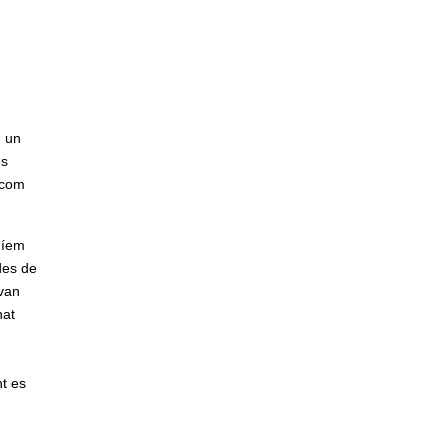
m un
és
s com
níem
des de
 van
nat
nt es