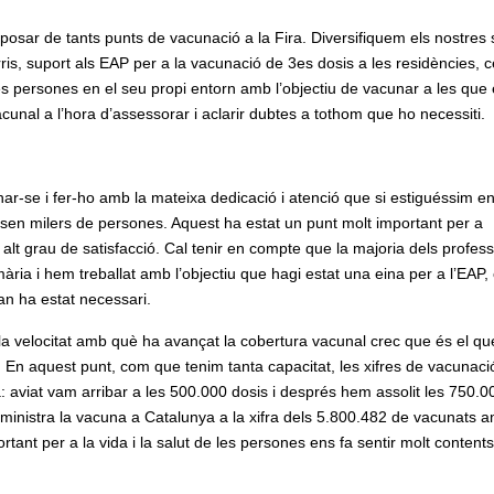
posar de tants punts de vacunació a la Fira. Diversifiquem els nostres 
ris, suport als EAP per a la vacunació de 3es dosis a les residències, 
 les persones en el seu propi entorn amb l’objectiu de vacunar a les que
cunal a l’hora d’assessorar i aclarir dubtes a tothom que ho necessiti.
r-se i fer-ho amb la mateixa dedicació i atenció que si estiguéssim e
ssen milers de persones. Aquest ha estat un punt molt important per a
alt grau de satisfacció. Cal tenir en compte que la majoria dels profess
ària i hem treballat amb l’objectiu que hagi estat una eina per a l’EAP, 
an ha estat necessari.
 la velocitat amb què ha avançat la cobertura vacunal crec que és el q
a. En aquest punt, com que tenim tanta capacitat, les xifres de vacunaci
 aviat vam arribar a les 500.000 dosis i després hem assolit les 750.0
administra la vacuna a Catalunya a la xifra dels 5.800.482 de vacunats 
tant per a la vida i la salut de les persones ens fa sentir molt contents