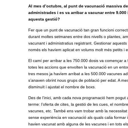
Al mes d’octubre, al punt de vacunació massiva de 
administrades i es va arribar a vacunar entre 9.000 
aquesta gestió?
Fer que un punt de vacunació tan gran funcioni correctam
durant moltes setmanes entre dos nivells o plantes, a
vacunant i administratius registrant. Gestionar aquests
només els havíem aplicat en volums molt més petits i e
El camí per arribar a les 750.000 dosis va començar a f
totes les accions que envolten la vacunació en un ento
tres mesos ja havíem arribat a les 500.000 vacunes adm
s’anaven obrint nous grups de població per edat. A m
disminuït i ajustat el nombre de boxs.
Des de l’inici, amb cada nova programació hem pogut ap
terme: l’oferta de cites, la gestió de les cues, el nombr
vacunes, etc. També ens vam trobar amb la necessitat d
sense experiència en vacunació als quals calia formar
havien vacunat amb alguna de les vacunes i en tots els 