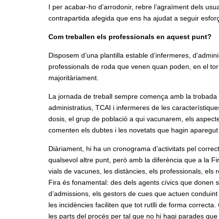
I per acabar-ho d’arrodonir, rebre l’agraïment dels usu
contrapartida afegida que ens ha ajudat a seguir esforça
Com treballen els professionals en aquest punt?
Disposem d’una plantilla estable d’infermeres, d’adminis
professionals de roda que venen quan poden, en el torn c
majoritàriament.
La jornada de treball sempre comença amb la trobada de
administratius, TCAI i infermeres de les característiq
dosis, el grup de població a qui vacunarem, els aspectes 
comenten els dubtes i les novetats que hagin aparegut a
Diàriament, hi ha un cronograma d’activitats pel corr
qualsevol altre punt, però amb la diferència que a la Fi
vials de vacunes, les distàncies, els professionals, els 
Fira és fonamental: des dels agents cívics que donen supo
d’admissions, els gestors de cues que actuen conduint i
les incidències faciliten que tot rutlli de forma correc
les parts del procés per tal que no hi hagi parades qu