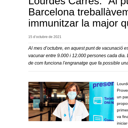
Lourdes Carrés: “Al p
Barcelona treballàve
immunitzar la major q
15 d’octubre de
2021
Al mes d’octubre, en aquest punt de vacunació es 
vacunar entre 9.000 i 12.000 persones cada dia. 
de com funciona l'engranatge que fa possible una
Lourd
Proven
un par
propos
primer
va fin
inicia