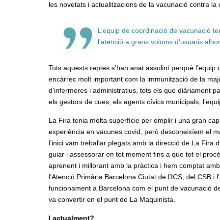
les novetats i actualitzacions de la vacunació contra la 
L’equip de coordinació de vacunació t
l’atenció a grans volums d’usuaris alho
Tots aquests reptes s’han anat assolint perquè l’equip 
encàrrec molt important com la immunització de la majo
d’infermeres i administratius, tots els que diàriament p
els gestors de cues, els agents cívics municipals, l’equi
La Fira tenia molta superfície per omplir i una gran c
experiència en vacunes covid, però desconeixíem el ma
l’inici vam treballar plegats amb la direcció de La Fir
guiar i assessorar en tot moment fins a que tot el pro
aprenent i millorant amb la pràctica i hem comptat amb 
l’Atenció Primària Barcelona Ciutat de l’ICS, del CSB i l
funcionament a Barcelona com el punt de vacunació de 
va convertir en el punt de La Maquinista.
I actualment?