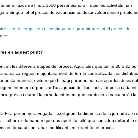
l teníem fluxos de fins a 1500 persones/hora. Totes les activitats han
r garantir que tot el procés de vacunació es desenvolupi sense problem
tre si en el temps i en el contingut per garantir que tot el procés de
emes
meres en aquest punt?
ment en les diferents etapes del procés. Aquí, atès que tenim 20 o 21 pu
acuna es carreguen majoritàriament de forma centralitzada i es distribu
aquesta manera, evitem que hi hagi parades per carregar les dosis del
mogeni. Intentem organitzar l’assignació del lloc i activitat per a cada in
iència prèvia i durant la jornada intentem que combinin la vacunació i la
la Fira per primera vegada li expliquem la dinàmica de la jornada així 
ball i alhora li demanem que ens aporti tot allò que consideri millorable 
 és força útil per anar modificant i millorant tot el procés.