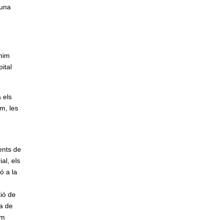
 una
enim
ital
 els
m, les
ents de
al, els
ó a la
tió de
na de
um