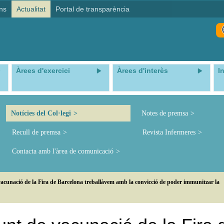
ns
Actualitat
Portal de transparència
Àrees d'exercici
Àrees d'interès
I
Notícies del Col·legi
Notes de premsa
Recull de premsa
Revista Infermeres
Contacta amb l'àrea de comunicació
acunació de la Fira de Barcelona treballàvem amb la convicció de poder immunitzar la