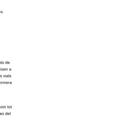
es.
nts de
eixen a
s vials
fermera
com tot
des del