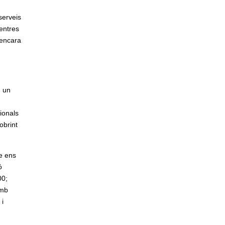
serveis
centres
 encara
n un
ionals
obrint
ue ens
ó
00;
amb
 i