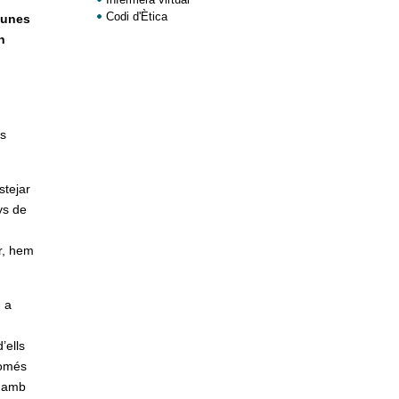
Codi d'Ètica
cunes
n
rs
stejar
ys de
r, hem
n a
’ells
només
l amb