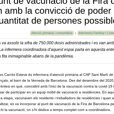
unt de vacunació de la Fira 
m amb la convicció de poder
uantitat de persones possibl
Atenció primària i comunitària
Infermeria Familiar i Com
va assolir la xifra de 750.000 dosis administrades i es van arri
La infermera coordinadora d’aquest espai parla en aquesta entr
 fita inimaginable abans de la pandèmia.
es Carrés Esteve és infermera d'atenció primària al CAP Sant Martí de
çals, al barri de la Verneda de Barcelona. Des del desembre del 2020 
èntesi en què, coincidint amb l’inici de la vacunació contra la covid-19 l
ar de participar en un equip mòbil de vacunació a residències. En aqu
a etapa, vacunaven els residents i treballadors de residències i quan 
alitzar, es va incorporar al punt de vacunació de la Fira de Barcelona p
r-hi la vacunació, on s’hi dedica a temps complet com a coordinadora.