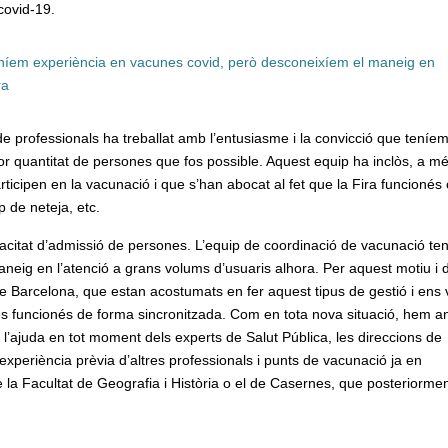
covid-19.
eníem experiència en vacunes covid, però desconeixíem el maneig en
ra
de professionals ha treballat amb l’entusiasme i la convicció que teníe
r quantitat de persones que fos possible. Aquest equip ha inclòs, a m
articipen en la vacunació i que s’han abocat al fet que la Fira funcioné
p de neteja, etc.
apacitat d’admissió de persones. L’equip de coordinació de vacunació te
neig en l’atenció a grans volums d’usuaris alhora. Per aquest motiu i 
a de Barcelona, que estan acostumats en fer aquest tipus de gestió i ens
cés funcionés de forma sincronitzada. Com en tota nova situació, hem a
l’ajuda en tot moment dels experts de Salut Pública, les direccions de
’experiència prèvia d’altres professionals i punts de vacunació ja en
la Facultat de Geografia i Història o el de Casernes, que posteriorme