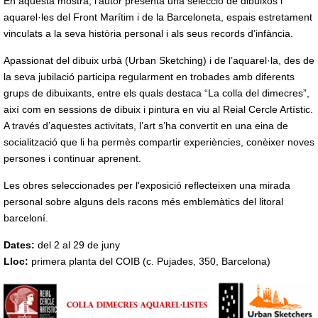
En aquesta mostra, l’autor presenta una selecció de dibuixos i
aquarel·les del Front Marítim i de la Barceloneta, espais estretament
vinculats a la seva història personal i als seus records d’infància.
Apassionat del dibuix urbà (Urban Sketching) i de l’aquarel·la, des de
la seva jubilació participa regularment en trobades amb diferents
grups de dibuixants, entre els quals destaca “La colla del dimecres”,
així com en sessions de dibuix i pintura en viu al Reial Cercle Artístic.
A través d’aquestes activitats, l’art s’ha convertit en una eina de
socialització que li ha permès compartir experiències, conèixer noves
persones i continuar aprenent.
Les obres seleccionades per l'exposició reflecteixen una mirada
personal sobre alguns dels racons més emblemàtics del litoral
barceloní.
Dates:
del 2 al 29 de juny
Lloc:
primera planta del COIB (c. Pujades, 350, Barcelona)