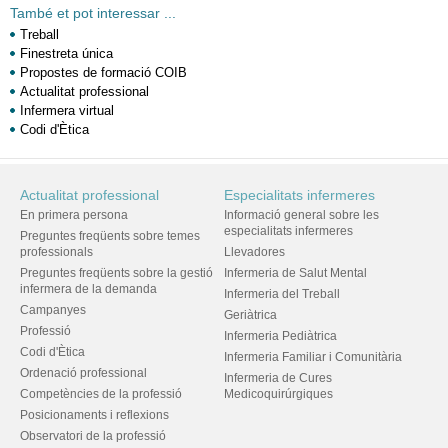
També et pot interessar ...
Treball
Finestreta única
Propostes de formació COIB
Actualitat professional
Infermera virtual
Codi d'Ètica
Actualitat professional
Especialitats infermeres
En primera persona
Informació general sobre les
especialitats infermeres
Preguntes freqüents sobre temes
professionals
Llevadores
Preguntes freqüents sobre la gestió
Infermeria de Salut Mental
infermera de la demanda
Infermeria del Treball
Campanyes
Geriàtrica
Professió
Infermeria Pediàtrica
Codi d'Ètica
Infermeria Familiar i Comunitària
Ordenació professional
Infermeria de Cures
Competències de la professió
Medicoquirúrgiques
Posicionaments i reflexions
Observatori de la professió