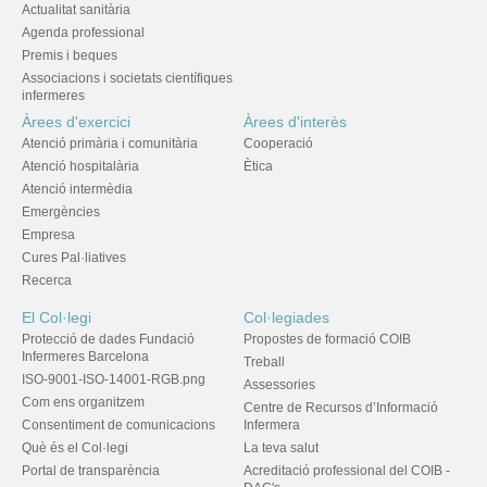
Actualitat sanitària
Agenda professional
Premis i beques
Associacions i societats científiques
infermeres
Àrees d'exercici
Àrees d'interès
Atenció primària i comunitària
Cooperació
Atenció hospitalària
Ètica
Atenció intermèdia
Emergències
Empresa
Cures Pal·liatives
Recerca
El Col·legi
Col·legiades
Protecció de dades Fundació
Propostes de formació COIB
Infermeres Barcelona
Treball
ISO-9001-ISO-14001-RGB.png
Assessories
Com ens organitzem
Centre de Recursos d’Informació
Consentiment de comunicacions
Infermera
Què és el Col·legi
La teva salut
Portal de transparència
Acreditació professional del COIB -