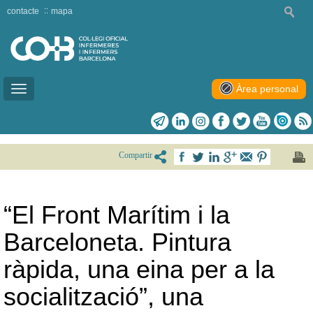
contacte
mapa
Àrea personal
Toggle
navigation
Compartir
“El Front Marítim i la
Barceloneta. Pintura
ràpida, una eina per a la
socialització”, una