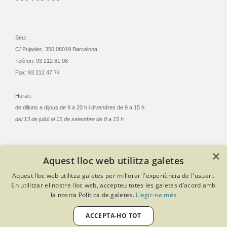
Seu:
C/ Pujades, 350 08019 Barcelona
Telèfon: 93 212 81 08
Fax: 93 212 47 74
Horari:
de dilluns a dijous de 9 a 20 h i divendres de 9 a 15 h
del 13 de juliol al 15 de setembre de 8 a 15 h
×
Aquest lloc web utilitza galetes
© Col·legi Oficial Infermeres i Infermers de Barcelona
Aquest lloc web utilitza galetes per millorar l'experiència de l'usuari.
Criteris de privacitat
Política de cookies
Avís legal
En utilitzar el nostre lloc web, accepteu totes les galetes d’acord amb
Política de protecció de dades
Política de qualitat
la nostra Política de galetes.
Llegir-ne més
Canal de denúncies
Desenvolupat amb Softeng Portal Builder
ACCEPTA-HO TOT