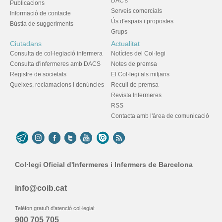
DAC's
Publicacions
Serveis comercials
Informació de contacte
Ús d'espais i propostes
Bústia de suggeriments
Grups
Ciutadans
Actualitat
Consulta de col·legiació infermera
Notícies del Col·legi
Consulta d'infermeres amb DACS
Notes de premsa
Registre de societats
El Col·legi als mitjans
Queixes, reclamacions i denúncies
Recull de premsa
Revista Infermeres
RSS
Contacta amb l'àrea de comunicació
Col·legi Oficial d'Infermeres i Infermers de Barcelona
info@coib.cat
Telèfon gratuït d'atenció col·legial:
900 705 705