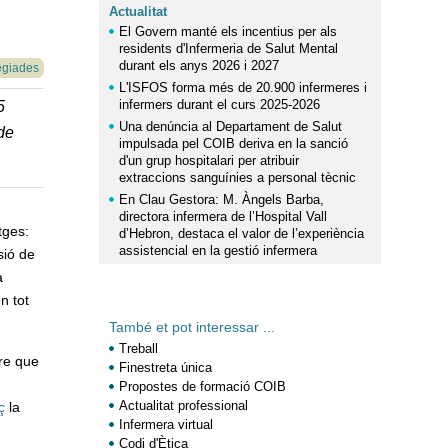
Actualitat
El Govern manté els incentius per als
residents d'Infermeria de Salut Mental
durant els anys 2026 i 2027
egiades
L'ISFOS forma més de 20.900 infermeres i
infermers durant el curs 2025-2026
5
Una denúncia al Departament de Salut
de
impulsada pel COIB deriva en la sanció
d'un grup hospitalari per atribuir
extraccions sanguínies a personal tècnic
En Clau Gestora: M. Àngels Barba,
directora infermera de l’Hospital Vall
tges:
d’Hebron, destaca el valor de l’experiència
assistencial en la gestió infermera
sió de
a
n tot
També et pot interessar ...
Treball
e que
Finestreta única
Propostes de formació COIB
Actualitat professional
ç
la
Infermera virtual
Codi d'Ètica