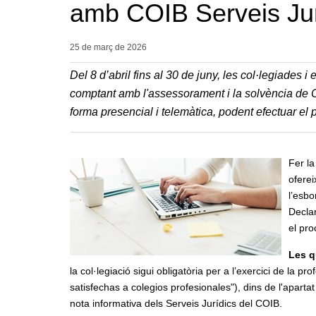
amb COIB Serveis Jur
25 de març de
2026
Del 8 d’abril fins al 30 de juny, les col·legiades
comptant amb l'assessorament i la solvència de C
forma presencial i telemàtica, podent efectuar el
Fer l
oferei
l’esbo
Declar
el pro
Les q
la col·legiació sigui obligatòria per a l’exercici de la p
satisfechas a colegios profesionales"), dins de l'aparta
nota informativa dels Serveis Jurídics del COIB.