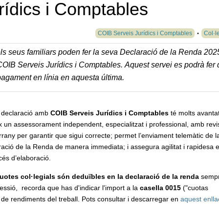
ídics i Comptables
COIB Serveis Jurídics i Comptables
Col·l
 i els seus familiars poden fer la seva Declaració de la Renda 202
OIB Serveis Jurídics i Comptables. Aquest servei es podrà fer 
 pagament en línia en aquesta última.
a declaració amb
COIB Serveis Jurídics i Comptables
té molts avanta
x un assessorament independent, especialitzat i professional, amb revi
rrany per garantir que sigui correcte; permet l’enviament telemàtic de l
ació de la Renda de manera immediata; i assegura agilitat i rapidesa e
cés d’elaboració.
uotes col·legials són deduïbles en la declaració de la renda
sempr
rofessió, recorda que has d'indicar l'import a la
casella 0015
("cuotas
t de rendiments del treball. Pots consultar i descarregar en
aquest enlla