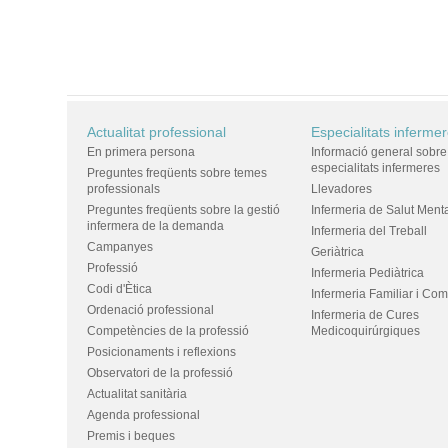
Actualitat professional
Especialitats inferme
En primera persona
Informació general sobre
especialitats infermeres
Preguntes freqüents sobre temes
professionals
Llevadores
Preguntes freqüents sobre la gestió
Infermeria de Salut Ment
infermera de la demanda
Infermeria del Treball
Campanyes
Geriàtrica
Professió
Infermeria Pediàtrica
Codi d'Ètica
Infermeria Familiar i Com
Ordenació professional
Infermeria de Cures
Competències de la professió
Medicoquirúrgiques
Posicionaments i reflexions
Observatori de la professió
Actualitat sanitària
Agenda professional
Premis i beques