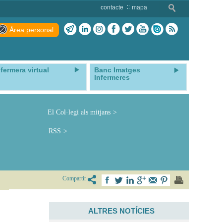
contacte
mapa
Àrea personal
nfermera virtual
Banc Imatges
Infermeres
El Col·legi als mitjans
RSS
Compartir
ALTRES NOTÍCIES