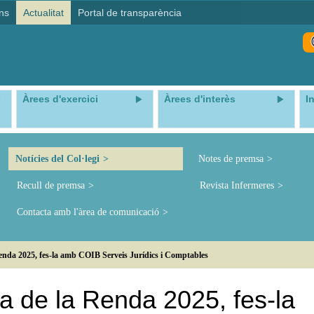
ns
Actualitat
Portal de transparència
Àrees d'exercici
Àrees d'interès
I
Notícies del Col·legi
Notes de premsa
Recull de premsa
Revista Infermeres
Contacta amb l'àrea de comunicació
nda 2025, fes-la amb COIB Serveis Jurídics i Comptables
 de la Renda 2025, fes-la