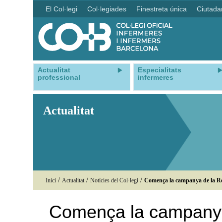
El Col·legi
Col·legiades
Finestreta única
Ciutada
Actualitat
Especialitats
professional
infermeres
Actualitat
/
/
/
Inici
Actualitat
Notícies del Col·legi
Comença la campanya de la Re
Comença la campanya