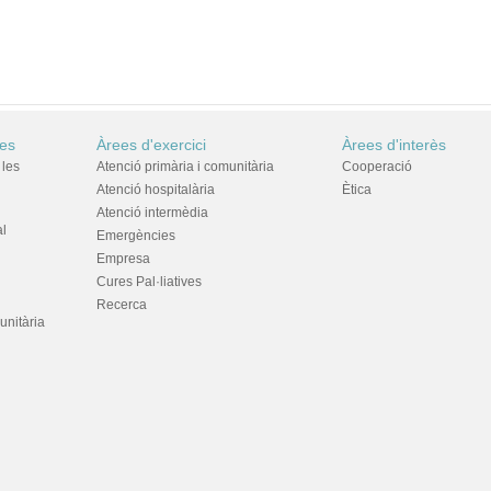
res
Àrees d'exercici
Àrees d'interès
 les
Atenció primària i comunitària
Cooperació
Atenció hospitalària
Ètica
Atenció intermèdia
al
Emergències
Empresa
Cures Pal·liatives
Recerca
unitària