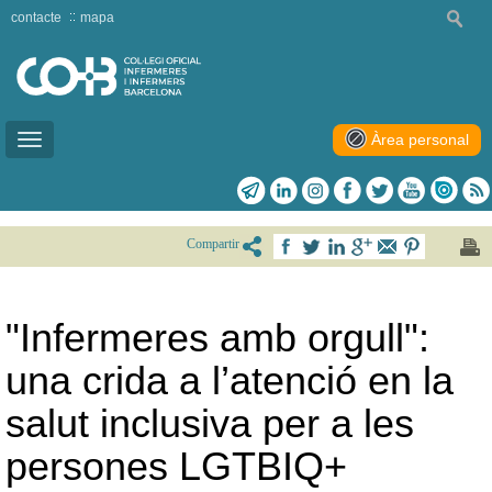
contacte
mapa
Àrea personal
Toggle
navigation
Compartir
"Infermeres amb orgull":
una crida a l’atenció en la
salut inclusiva per a les
persones LGTBIQ+