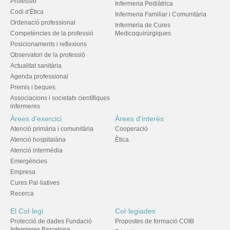
Professió
Infermeria Pediàtrica
Codi d'Ètica
Infermeria Familiar i Comunitària
Ordenació professional
Infermeria de Cures
Competències de la professió
Medicoquirúrgiques
Posicionaments i reflexions
Observatori de la professió
Actualitat sanitària
Agenda professional
Premis i beques
Associacions i societats científiques
infermeres
Àrees d'exercici
Àrees d'interès
Atenció primària i comunitària
Cooperació
Atenció hospitalària
Ètica
Atenció intermèdia
Emergències
Empresa
Cures Pal·liatives
Recerca
El Col·legi
Col·legiades
Protecció de dades Fundació
Propostes de formació COIB
Infermeres Barcelona