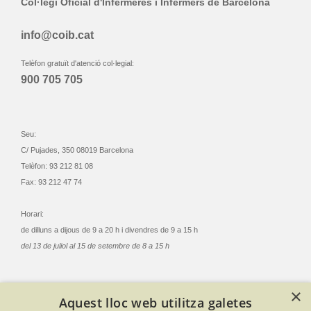
Col·legi Oficial d'Infermeres i Infermers de Barcelona
info@coib.cat
Telèfon gratuït d'atenció col·legial:
900 705 705
Seu:
C/ Pujades, 350 08019 Barcelona
Telèfon: 93 212 81 08
Fax: 93 212 47 74
Horari:
de dilluns a dijous de 9 a 20 h i divendres de 9 a 15 h
del 13 de juliol al 15 de setembre de 8 a 15 h
×
Aquest lloc web utilitza galetes