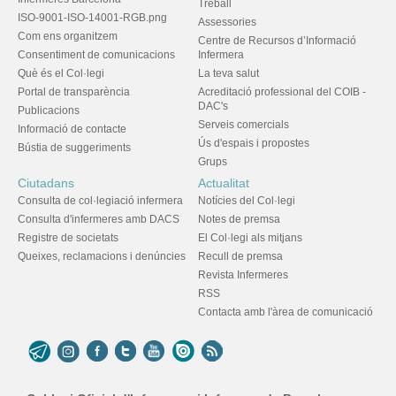
Treball
ISO-9001-ISO-14001-RGB.png
Assessories
Com ens organitzem
Centre de Recursos d’Informació
Consentiment de comunicacions
Infermera
Què és el Col·legi
La teva salut
Portal de transparència
Acreditació professional del COIB -
DAC's
Publicacions
Serveis comercials
Informació de contacte
Ús d'espais i propostes
Bústia de suggeriments
Grups
Ciutadans
Actualitat
Consulta de col·legiació infermera
Notícies del Col·legi
Consulta d'infermeres amb DACS
Notes de premsa
Registre de societats
El Col·legi als mitjans
Queixes, reclamacions i denúncies
Recull de premsa
Revista Infermeres
RSS
Contacta amb l'àrea de comunicació