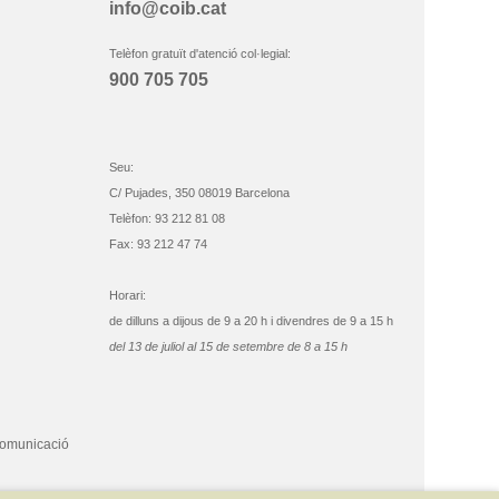
info@coib.cat
Telèfon gratuït d'atenció col·legial:
900 705 705
Seu:
C/ Pujades, 350 08019 Barcelona
Telèfon: 93 212 81 08
Fax: 93 212 47 74
Horari:
de dilluns a dijous de 9 a 20 h i divendres de 9 a 15 h
del 13 de juliol al 15 de setembre de 8 a 15 h
comunicació