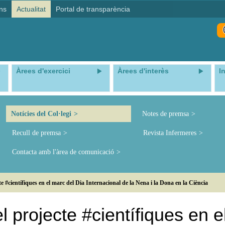
ns
Actualitat
Portal de transparència
Àrees d'exercici
Àrees d'interès
I
Notícies del Col·legi
Notes de premsa
Recull de premsa
Revista Infermeres
Contacta amb l'àrea de comunicació
e #científiques en el marc del Dia Internacional de la Nena i la Dona en la Ciència
l projecte #científiques en e