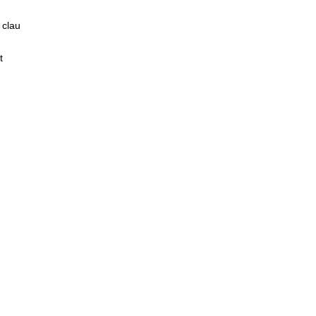
 clau
t