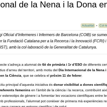
ional de la Nena i la Dona e
Actualitat
Col·l
egi Oficial d’Infermeres i Infermers de Barcelona (COIB) se sume
er la Fundació Catalana per a la Recerca i la Innovació (FCRI) i
IST), amb la col·laboració de la Generalitat de Catalunya.
ojecte s’adreça a alumnat de
6è de primària i 1r d’ESO
de diferents cen
ius d’arreu del territori, amb motiu del
Dia Internacional de la Nena i 
en la Ciència
, que se celebra el
pròxim 11 de febrer
.
ctiu principal d’aquesta iniciativa és
donar visibilitat a dones científi
 referents femenins
en l’àmbit de la ciència i la recerca, contribuint aix
r estereotips de gènere i a fomentar les vocacions científiques entre le
mb professionals, l’alumnat pot conèixer de primera mà experiències rea
seva carrera en entorns científics i de salut.