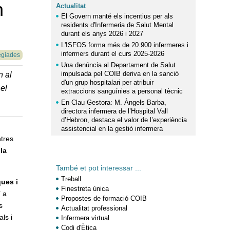
n
Actualitat
El Govern manté els incentius per als
residents d'Infermeria de Salut Mental
durant els anys 2026 i 2027
L'ISFOS forma més de 20.900 infermeres i
infermers durant el curs 2025-2026
egiades
Una denúncia al Departament de Salut
impulsada pel COIB deriva en la sanció
n al
d'un grup hospitalari per atribuir
 el
extraccions sanguínies a personal tècnic
En Clau Gestora: M. Àngels Barba,
directora infermera de l’Hospital Vall
d’Hebron, destaca el valor de l’experiència
assistencial en la gestió infermera
tres
la
També et pot interessar ...
Treball
ques i
Finestreta única
í a
Propostes de formació COIB
s
Actualitat professional
ls i
Infermera virtual
Codi d'Ètica