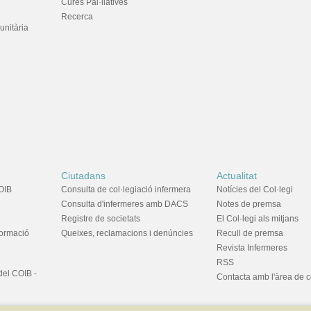
Cures Pal·liatives
Recerca
unitària
Ciutadans
Actualitat
OIB
Consulta de col·legiació infermera
Notícies del Col·legi
Consulta d'infermeres amb DACS
Notes de premsa
Registre de societats
El Col·legi als mitjans
formació
Queixes, reclamacions i denúncies
Recull de premsa
Revista Infermeres
RSS
del COIB -
Contacta amb l'àrea de 