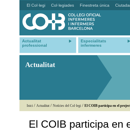
El Col·legi
Col·legiades
Finestreta única
Ciutada
Actualitat
Especialitats
professional
infermeres
Actualitat
/
/
/
Inici
Actualitat
Notícies del Col·legi
El COIB participa en el project
El COIB participa en e