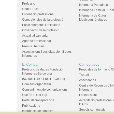
Professió
Infermeria Pediàtrica
Codi d'Ètica
Infermeria Familiar i Com
Ordenació professional
Infermeria de Cures
Competències de la professió
Medicoquirúrgiques
Posicionaments i reflexions
Observatori de la professió
Actualitat sanitària
Agenda professional
Premis i beques
Associacions i societats científiques
infermeres
El Col·legi
Col·legiades
Protecció de dades Fundació
Propostes de formació C
Infermeres Barcelona
Treball
ISO-9001-ISO-14001-RGB.png
Assessories
Com ens organitzem
Centre de Recursos d’In
Consentiment de comunicacions
Infermera
Què és el Col·legi
La teva salut
Portal de transparència
Acreditació professional 
DAC's
Publicacions
Serveis comercials
Informació de contacte