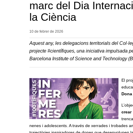
marc del Dia Internac
la Ciència
10 de febrer de
2026
Aquest any, les delegacions territorials del Col·l
projecte #científiques, una iniciativa impulsada p
Barcelona Institute of Science and Technology (B
El pr
educat
Dona 
L’obje
crear
trenca
nenes i adolescents. A través de xerrades i trobades a
trajectòries inspiradores de dones que desenvolupen la 