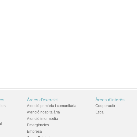
res
Àrees d'exercici
Àrees d'interès
 les
Atenció primària i comunitària
Cooperació
Atenció hospitalària
Ètica
Atenció intermèdia
al
Emergències
Empresa