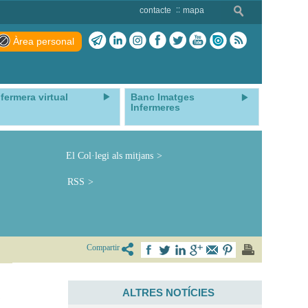
contacte
mapa
Àrea personal
nfermera virtual
Banc Imatges
Infermeres
El Col·legi als mitjans
RSS
Compartir
c
ALTRES NOTÍCIES