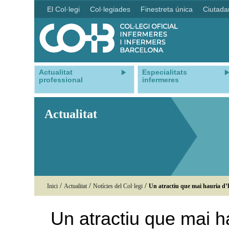
El Col·legi
Col·legiades
Finestreta única
Ciutada
Actualitat
Especialitats
professional
infermeres
Actualitat
/
/
/
Inici
Actualitat
Notícies del Col·legi
Un atractiu que mai hauria d’h
Un atractiu que mai ha