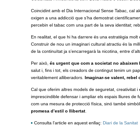
Coincidint amb el Dia Internacional Sense Tabac, cal al
oxigen a una addicció que s’ha demostrat científicamen
percebin el tabac com una part de la seva identitat; re
En realitat, el que hi ha darrere és una estratègia molt
Construir de nou un imaginari cultural atractiu és la mi
de la continuïtat ja s’encarregarà la nicotina, entre d’alt
Per això,
és urgent que com a societat no abaixem 
salut i, fins i tot, els creadors de contingut tenim un 
veritablement alliberadors.
Imaginar-se valent, rebel 
Cal que oferim altres models de seguretat, creativitat
imprescindible defensar i ampliar els espais lliures d
com una mesura de protecció física, sinó també simbòl
promesa d’estil o llibertat
.
Consulta l'article en aquest enllaç:
Diari de la Sanitat