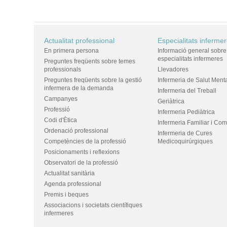
Actualitat professional
Especialitats inferme
En primera persona
Informació general sobre
especialitats infermeres
Preguntes freqüents sobre temes
professionals
Llevadores
Preguntes freqüents sobre la gestió
Infermeria de Salut Ment
infermera de la demanda
Infermeria del Treball
Campanyes
Geriàtrica
Professió
Infermeria Pediàtrica
Codi d'Ètica
Infermeria Familiar i Com
Ordenació professional
Infermeria de Cures
Competències de la professió
Medicoquirúrgiques
Posicionaments i reflexions
Observatori de la professió
Actualitat sanitària
Agenda professional
Premis i beques
Associacions i societats científiques
infermeres