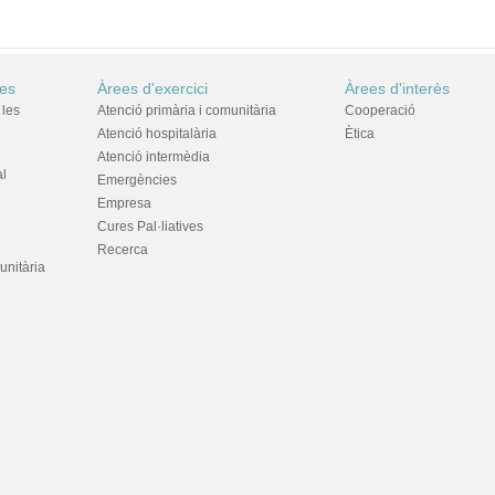
res
Àrees d'exercici
Àrees d'interès
 les
Atenció primària i comunitària
Cooperació
Atenció hospitalària
Ètica
Atenció intermèdia
al
Emergències
Empresa
Cures Pal·liatives
Recerca
unitària