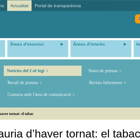
ns
Actualitat
Portal de transparència
Àrees d'exercici
Àrees d'interès
I
Notícies del Col·legi
Notes de premsa
Recull de premsa
Revista Infermeres
Contacta amb l'àrea de comunicació
aver tornat: el tabac
uria d’haver tornat: el taba