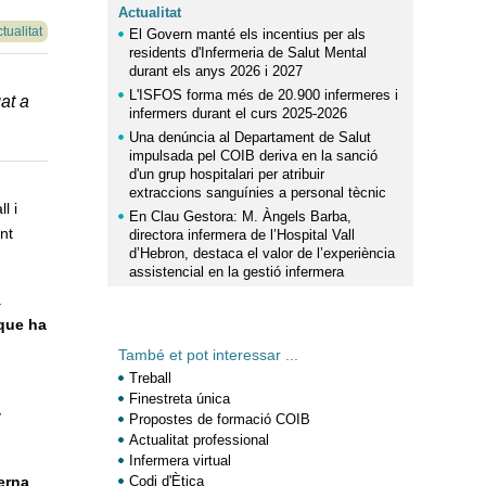
Actualitat
tualitat
El Govern manté els incentius per als
residents d'Infermeria de Salut Mental
durant els anys 2026 i 2027
L'ISFOS forma més de 20.900 infermeres i
gat a
infermers durant el curs 2025-2026
Una denúncia al Departament de Salut
impulsada pel COIB deriva en la sanció
d'un grup hospitalari per atribuir
extraccions sanguínies a personal tècnic
l i
En Clau Gestora: M. Àngels Barba,
nt
directora infermera de l’Hospital Vall
d’Hebron, destaca el valor de l’experiència
assistencial en la gestió infermera
a
que ha
També et pot interessar ...
Treball
Finestreta única
y
Propostes de formació COIB
Actualitat professional
Infermera virtual
erna
.
Codi d'Ètica