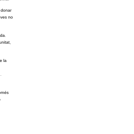
a donar
oves no
ida.
nitat,
e la
ó
.
només
p