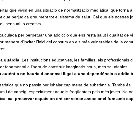
ertar que vivim en una situació de normalització mediàtica, que torna 
t que perjudica greument tot el sistema de salut. Cal que els nostres j
bel, sensual o creativa.
 calculada per perpetuar una addicció que ens resta salut i qualitat de v
llor manera d’incitar l’inici del consum en els més vulnerables de la comu
res.
la guàrdia
. Les institucions educatives, les famílies, els professionals d
paper fonamental a l’hora de construir imaginaris nous, més saludables i
o autèntic no hauria d’anar mai lligat a una dependència o addici
 i estètica que no passin per inhalar cap mena de substància. També és
e fum i de vapeig, especialment aquells freqüentats pels més joves. No 
ica:
cal preservar espais on créixer sense associar el fum amb ca