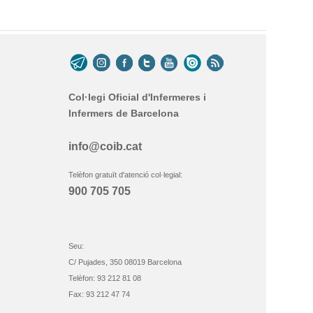
Col·legi Oficial d'Infermeres i
Infermers de Barcelona
info@coib.cat
Telèfon gratuït d'atenció col·legial:
900 705 705
Seu:
C/ Pujades, 350 08019 Barcelona
Telèfon: 93 212 81 08
Fax: 93 212 47 74