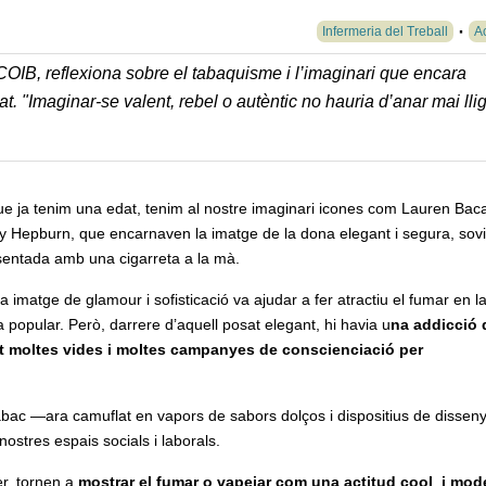
Infermeria del Treball
Ac
COIB, reflexiona sobre el tabaquisme i l’imaginari que encara
at
. "Imaginar-se valent, rebel o autèntic no hauria d’anar mai lli
e ja tenim una edat, tenim al nostre imaginari icones com Lauren Bacal
y Hepburn, que encarnaven la imatge de la dona elegant i segura, sovi
sentada amb una cigarreta a la mà.
a imatge de glamour i sofisticació va ajudar a fer atractiu el fumar en l
a popular. Però, darrere d’aquell posat elegant, hi havia u
na addicció 
t moltes vides i moltes campanyes de conscienciació per
abac —ara camuflat en vapors de sabors dolços i dispositius de dissen
nostres espais socials i laborals.
er, tornen a
mostrar el fumar o vapejar com una actitud cool i mod