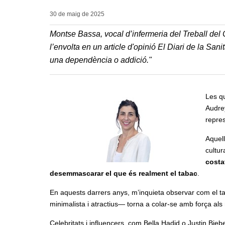
30 de maig de
2025
Montse Bassa, vocal d’infermeria del Treball del 
l’envolta en un article d'opinió
El Diari de la Sanit
una dependència o addició."
Les qu
Audre
repre
Aquell
cultur
costa
desemmascarar el que és realment el tabac
.
En aquests darrers anys, m’inquieta observar com el t
minimalista i atractius— torna a colar-se amb força als 
Celebritats i influencers, com Bella Hadid o Justin Bieb