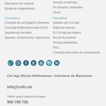
Serveis comercials
Informació de contacte
Ús d'espais i propostes
Bústia de suggeriments
Grups
Ciutadans
Actualitat
Consulta de col·legiació infermera
Notícies del Col·legi
Consulta d'infermeres amb DACS
Notes de premsa
Registre de societats
El Col·legi als mitjans
Queixes, reclamacions i denúncies
Recull de premsa
Revista Infermeres
RSS
Contacta amb l'àrea de comunicació
Col·legi Oficial d'Infermeres i Infermers de Barcelona
info@coib.cat
Telèfon gratuït d'atenció col·legial:
900 705 705