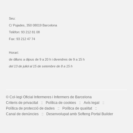
Seu:
C/ Pujades, 350 08019 Barcelona
Telèfon: 93 212 81 08
Fax: 93 212 47 74
Horari:
de dilluns a dijous de 9 a 20 h i divendres de 9 a 15 h
del 13 de juliol al 15 de setembre de 8 a 15 h
© Col·legi Oficial Infermeres i Infermers de Barcelona
Criteris de privacitat
Política de cookies
Avís legal
Política de protecció de dades
Política de qualitat
Canal de denúncies
Desenvolupat amb Softeng Portal Builder