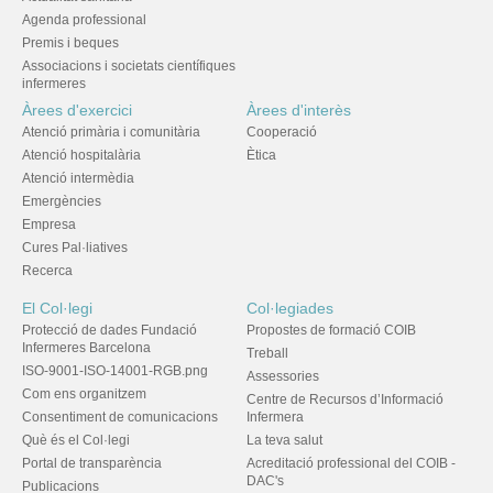
Agenda professional
Premis i beques
Associacions i societats científiques
infermeres
Àrees d'exercici
Àrees d'interès
Atenció primària i comunitària
Cooperació
Atenció hospitalària
Ètica
Atenció intermèdia
Emergències
Empresa
Cures Pal·liatives
Recerca
El Col·legi
Col·legiades
Protecció de dades Fundació
Propostes de formació COIB
Infermeres Barcelona
Treball
ISO-9001-ISO-14001-RGB.png
Assessories
Com ens organitzem
Centre de Recursos d’Informació
Consentiment de comunicacions
Infermera
Què és el Col·legi
La teva salut
Portal de transparència
Acreditació professional del COIB -
DAC's
Publicacions