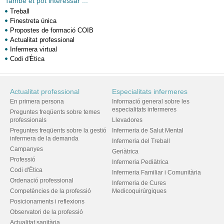
També et pot interessar ...
Treball
Finestreta única
Propostes de formació COIB
Actualitat professional
Infermera virtual
Codi d'Ètica
Actualitat professional
Especialitats infermeres
En primera persona
Informació general sobre les
especialitats infermeres
Preguntes freqüents sobre temes
professionals
Llevadores
Preguntes freqüents sobre la gestió
Infermeria de Salut Mental
infermera de la demanda
Infermeria del Treball
Campanyes
Geriàtrica
Professió
Infermeria Pediàtrica
Codi d'Ètica
Infermeria Familiar i Comunitària
Ordenació professional
Infermeria de Cures
Competències de la professió
Medicoquirúrgiques
Posicionaments i reflexions
Observatori de la professió
Actualitat sanitària