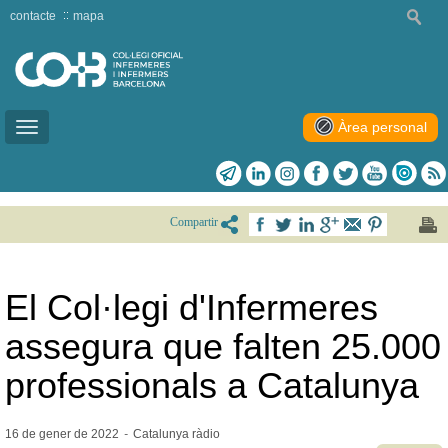
contacte
mapa
Àrea personal
Toggle
navigation
Compartir
El Col·legi d'Infermeres
assegura que falten 25.000
professionals a Catalunya
16 de gener de
2022
-
Catalunya ràdio