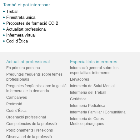
També et pot interessar ...
Treball
Finestreta única
Propostes de formació COIB
Actualitat professional
Infermera virtual
Codi d'Ètica
Actualitat professional
Especialitats infermeres
En primera persona
Informació general sobre les
especialitats infermeres
Preguntes freqüents sobre temes
professionals
Llevadores
Preguntes freqüents sobre la gestió
Infermeria de Salut Mental
infermera de la demanda
Infermeria del Treball
Campanyes
Geriàtrica
Professió
Infermeria Pediàtrica
Codi d'Ètica
Infermeria Familiar i Comunitària
Ordenació professional
Infermeria de Cures
Competències de la professió
Medicoquirúrgiques
Posicionaments i reflexions
Observatori de la professió