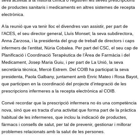
seva activitat a la història clínica o registren les seves prescripcions
de productes sanitaris i medicaments en altres sistemes de recepta
electrònica.
A la reunió que va tenir lloc el divendres van assistir, per part de
l’ACES, el seu director general, Lluís Monset; la seva subdirectora,
Anna Zarzosa, i la presidenta del grup de treball de directors i caps
infermers de l’entitat, Núria Cobalea. Per part del CSC, el seu cap de
Planificació i Coordinació Terapèutica de l’Àrea de Farmàcia i del
Medicament, Josep Maria Guiu, i per part de La Unió, la seva
secretària tècnica, Mercè Estrem. Del COIB ha participat la seva
presidenta, Paola Galbany, juntament amb Enric Mateo i Rosa Bayot,
que participen en la coordinació del projecte d’integració de les
prescripcions infermeres a la recepta electrònica al COIB.
Convé recordar que la prescripció infermera no és una competència
nova, sinó que es tracta d’una activitat que forma part de la pràctica
habitual de les infermeres, que inclou la indicació de productes,
fàrmacs i consells de salut, per tal de prevenir, gestionar i millorar
problemes relacionats amb la salut de les persones.