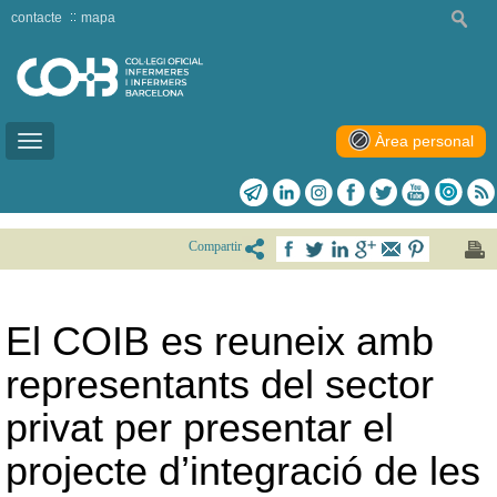
contacte
mapa
Àrea personal
Toggle
navigation
Compartir
El COIB es reuneix amb
representants del sector
privat per presentar el
projecte d’integració de les