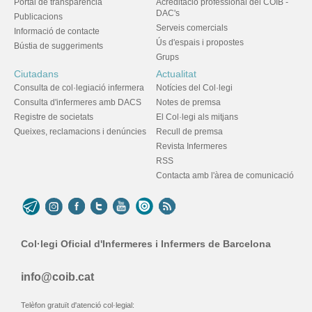
Portal de transparència
Acreditació professional del COIB -
DAC's
Publicacions
Serveis comercials
Informació de contacte
Ús d'espais i propostes
Bústia de suggeriments
Grups
Ciutadans
Actualitat
Consulta de col·legiació infermera
Notícies del Col·legi
Consulta d'infermeres amb DACS
Notes de premsa
Registre de societats
El Col·legi als mitjans
Queixes, reclamacions i denúncies
Recull de premsa
Revista Infermeres
RSS
Contacta amb l'àrea de comunicació
Col·legi Oficial d'Infermeres i Infermers de Barcelona
info@coib.cat
Telèfon gratuït d'atenció col·legial: