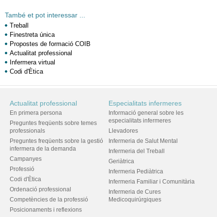
També et pot interessar ...
Treball
Finestreta única
Propostes de formació COIB
Actualitat professional
Infermera virtual
Codi d'Ètica
Actualitat professional
Especialitats infermeres
En primera persona
Informació general sobre les
especialitats infermeres
Preguntes freqüents sobre temes
professionals
Llevadores
Preguntes freqüents sobre la gestió
Infermeria de Salut Mental
infermera de la demanda
Infermeria del Treball
Campanyes
Geriàtrica
Professió
Infermeria Pediàtrica
Codi d'Ètica
Infermeria Familiar i Comunitària
Ordenació professional
Infermeria de Cures
Competències de la professió
Medicoquirúrgiques
Posicionaments i reflexions