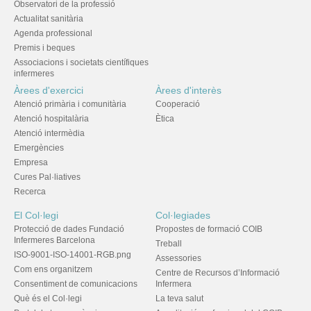
Observatori de la professió
Actualitat sanitària
Agenda professional
Premis i beques
Associacions i societats científiques
infermeres
Àrees d'exercici
Àrees d'interès
Atenció primària i comunitària
Cooperació
Atenció hospitalària
Ètica
Atenció intermèdia
Emergències
Empresa
Cures Pal·liatives
Recerca
El Col·legi
Col·legiades
Protecció de dades Fundació
Propostes de formació COIB
Infermeres Barcelona
Treball
ISO-9001-ISO-14001-RGB.png
Assessories
Com ens organitzem
Centre de Recursos d’Informació
Consentiment de comunicacions
Infermera
Què és el Col·legi
La teva salut