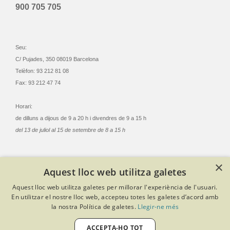
900 705 705
Seu:
C/ Pujades, 350 08019 Barcelona
Telèfon: 93 212 81 08
Fax: 93 212 47 74
Horari:
de dilluns a dijous de 9 a 20 h i divendres de 9 a 15 h
del 13 de juliol al 15 de setembre de 8 a 15 h
×
Aquest lloc web utilitza galetes
© Col·legi Oficial Infermeres i Infermers de Barcelona
Aquest lloc web utilitza galetes per millorar l'experiència de l'usuari.
Criteris de privacitat
Política de cookies
Avís legal
En utilitzar el nostre lloc web, accepteu totes les galetes d’acord amb
Política de protecció de dades
Política de qualitat
la nostra Política de galetes.
Llegir-ne més
Canal de denúncies
Desenvolupat amb Softeng Portal Builder
ACCEPTA-HO TOT