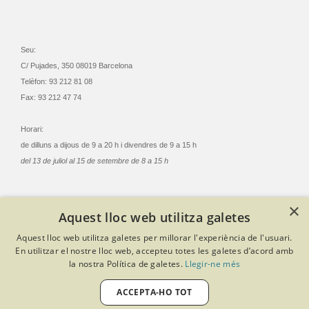
Seu:
C/ Pujades, 350 08019 Barcelona
Telèfon: 93 212 81 08
Fax: 93 212 47 74
Horari:
de dilluns a dijous de 9 a 20 h i divendres de 9 a 15 h
del 13 de juliol al 15 de setembre de 8 a 15 h
×
Aquest lloc web utilitza galetes
© Col·legi Oficial Infermeres i Infermers de Barcelona
Aquest lloc web utilitza galetes per millorar l'experiència de l'usuari.
Criteris de privacitat
Política de cookies
Avís legal
En utilitzar el nostre lloc web, accepteu totes les galetes d’acord amb
Política de protecció de dades
Política de qualitat
la nostra Política de galetes.
Llegir-ne més
Canal de denúncies
Desenvolupat amb Softeng Portal Builder
ACCEPTA-HO TOT