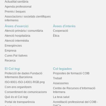
Actualitat sanitària
Agenda professional
Premis i beques
Associacions i societats científiques
infermeres
Àrees d'exercici
Àrees d'interès
Atenció primària i comunitària
Cooperació
Atenció hospitalària
Ètica
Atenció intermèdia
Emergències
Empresa
Cures Pal·liatives
Recerca
El Col·legi
Col·legiades
Protecció de dades Fundació
Propostes de formació COIB
Infermeres Barcelona
Treball
ISO-9001-ISO-14001-RGB.png
Assessories
Com ens organitzem
Centre de Recursos d’Informació
Consentiment de comunicacions
Infermera
Què és el Col·legi
La teva salut
Portal de transparència
Acreditació professional del COIB -
DAC's