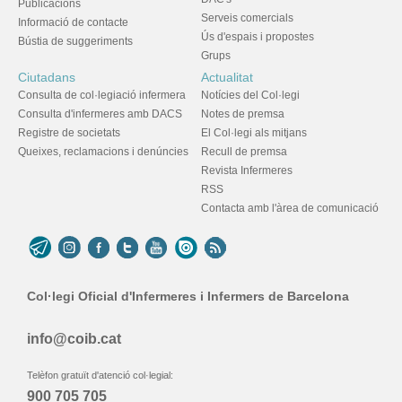
Publicacions
Serveis comercials
Informació de contacte
Ús d'espais i propostes
Bústia de suggeriments
Grups
Ciutadans
Actualitat
Consulta de col·legiació infermera
Notícies del Col·legi
Consulta d'infermeres amb DACS
Notes de premsa
Registre de societats
El Col·legi als mitjans
Queixes, reclamacions i denúncies
Recull de premsa
Revista Infermeres
RSS
Contacta amb l'àrea de comunicació
Col·legi Oficial d'Infermeres i Infermers de Barcelona
info@coib.cat
Telèfon gratuït d'atenció col·legial:
900 705 705