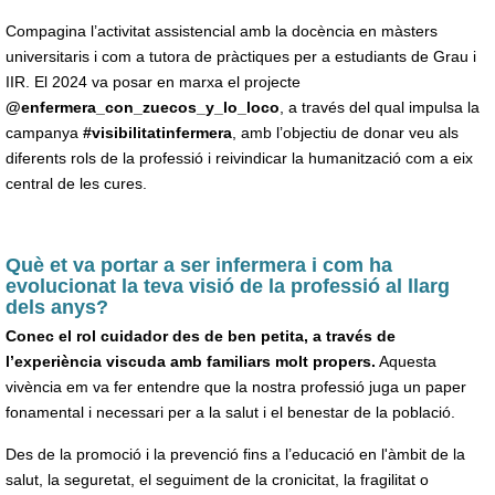
Compagina l’activitat assistencial amb la docència en màsters
universitaris i com a tutora de pràctiques per a estudiants de Grau i
IIR. El 2024 va posar en marxa el projecte
@enfermera_con_zuecos_y_lo_loco
, a través del qual impulsa la
campanya
#visibilitatinfermera
, amb l’objectiu de donar veu als
diferents rols de la professió i reivindicar la humanització com a eix
central de les cures.
Què et va portar a ser infermera i com ha
evolucionat la teva visió de la professió al llarg
dels anys?
Conec el rol cuidador des de ben petita, a través de
l’experiència viscuda amb familiars molt propers.
Aquesta
vivència em va fer entendre que la nostra professió juga un paper
fonamental i necessari per a la salut i el benestar de la població.
Des de la promoció i la prevenció fins a l’educació en l'àmbit de la
salut, la seguretat, el seguiment de la cronicitat, la fragilitat o