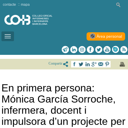
contacte
mapa
Àrea personal
Toggle
navigation
Compartir
En primera persona:
Mónica García Sorroche,
infermera, docent i
impulsora d’un projecte per