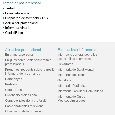
També et pot interessar ...
Treball
Finestreta única
Propostes de formació COIB
Actualitat professional
Infermera virtual
Codi d'Ètica
Actualitat professional
Especialitats infermeres
En primera persona
Informació general sobre les
especialitats infermeres
Preguntes freqüents sobre temes
professionals
Llevadores
Preguntes freqüents sobre la gestió
Infermeria de Salut Mental
infermera de la demanda
Infermeria del Treball
Campanyes
Geriàtrica
Professió
Infermeria Pediàtrica
Codi d'Ètica
Infermeria Familiar i Comunitària
Ordenació professional
Infermeria de Cures
Competències de la professió
Medicoquirúrgiques
Posicionaments i reflexions
Observatori de la professió