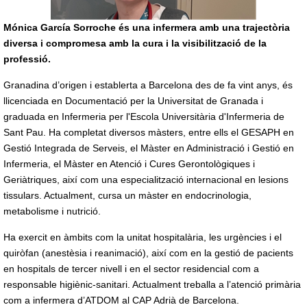
Mónica García Sorroche és una infermera amb una trajectòria
diversa i compromesa amb la cura i la visibilització de la
professió.
Granadina d’origen i establerta a Barcelona des de fa vint anys, és
llicenciada en Documentació per la Universitat de Granada i
graduada en Infermeria per l'Escola Universitària d'Infermeria de
Sant Pau. Ha completat diversos màsters, entre ells el GESAPH en
Gestió Integrada de Serveis, el Màster en Administració i Gestió en
Infermeria, el Màster en Atenció i Cures Gerontològiques i
Geriàtriques, així com una especialització internacional en lesions
tissulars. Actualment, cursa un màster en endocrinologia,
metabolisme i nutrició.
Ha exercit en àmbits com la unitat hospitalària, les urgències i el
quiròfan (anestèsia i reanimació), així com en la gestió de pacients
en hospitals de tercer nivell i en el sector residencial com a
responsable higiènic-sanitari. Actualment treballa a l’atenció primària
com a infermera d’ATDOM al CAP Adrià de Barcelona.