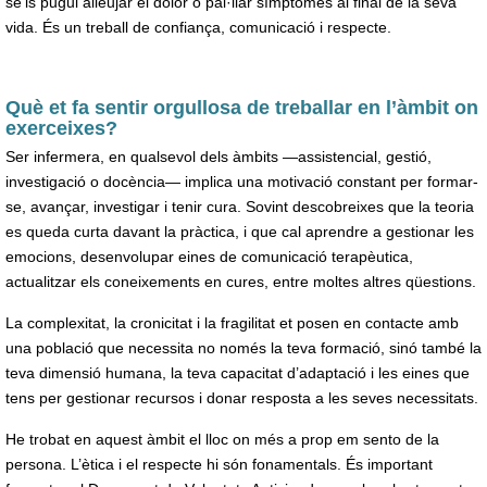
se’ls pugui alleujar el dolor o pal·liar símptomes al final de la seva
vida. És un treball de confiança, comunicació i respecte.
Què et fa sentir orgullosa de treballar en l’àmbit on
exerceixes?
Ser infermera, en qualsevol dels àmbits —assistencial, gestió,
investigació o docència— implica una motivació constant per formar-
se, avançar, investigar i tenir cura. Sovint descobreixes que la teoria
es queda curta davant la pràctica, i que cal aprendre a gestionar les
emocions, desenvolupar eines de comunicació terapèutica,
actualitzar els coneixements en cures, entre moltes altres qüestions.
La complexitat, la cronicitat i la fragilitat et posen en contacte amb
una població que necessita no només la teva formació, sinó també la
teva dimensió humana, la teva capacitat d’adaptació i les eines que
tens per gestionar recursos i donar resposta a les seves necessitats.
He trobat en aquest àmbit el lloc on més a prop em sento de la
persona. L’ètica i el respecte hi són fonamentals. És important