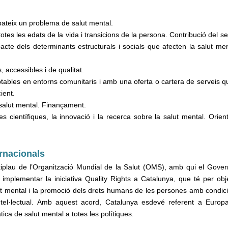
ateix un problema de salut mental.
tes les edats de la vida i transicions de la persona. Contribució del se
pacte dels determinants estructurals i socials que afecten la salut ment
, accessibles i de qualitat.
daptables en entorns comunitaris i amb una oferta o cartera de serveis q
ient.
 salut mental. Finançament.
s científiques, la innovació i la recerca sobre la salut mental. Orient
ernacionals
iplau de l’Organització Mundial de la Salut (OMS), amb qui el Gover
 implementar la iniciativa Quality Rights a Catalunya, que té per obje
salut mental i la promoció dels drets humans de les persones amb condic
 intel·lectual. Amb aquest acord, Catalunya esdevé referent a Europ
ca de salut mental a totes les polítiques.