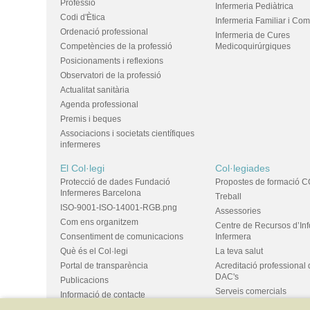
Professió
Infermeria Pediàtrica
Codi d'Ètica
Infermeria Familiar i Com
Ordenació professional
Infermeria de Cures
Competències de la professió
Medicoquirúrgiques
Posicionaments i reflexions
Observatori de la professió
Actualitat sanitària
Agenda professional
Premis i beques
Associacions i societats científiques
infermeres
El Col·legi
Col·legiades
Protecció de dades Fundació
Propostes de formació C
Infermeres Barcelona
Treball
ISO-9001-ISO-14001-RGB.png
Assessories
Com ens organitzem
Centre de Recursos d’In
Consentiment de comunicacions
Infermera
Què és el Col·legi
La teva salut
Portal de transparència
Acreditació professional 
DAC's
Publicacions
Serveis comercials
Informació de contacte
Ús d'espais i propostes
Bústia de suggeriments