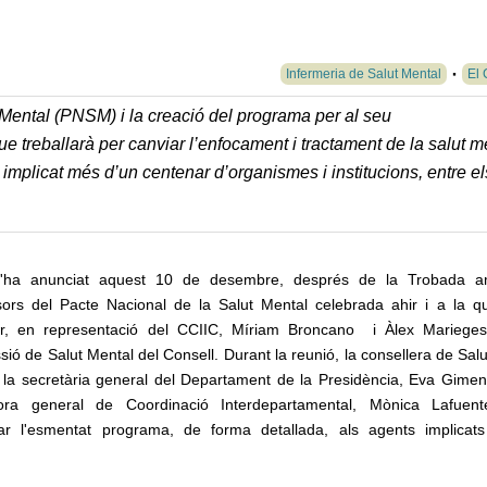
Infermeria de Salut Mental
El 
Mental (PNSM) i la creació del programa per al seu
 treballarà per canviar l’enfocament i tractament de la salut m
a implicat més d’un centenar d’organismes i institucions, entre el
s'ha anunciat aquest 10 de desembre, després de la Trobada a
sors del Pacte Nacional de la Salut Mental celebrada ahir i a la q
tir, en representació del CCIIC, Míriam Broncano i Àlex Mariege
ió de Salut Mental del Consell. Durant la reunió, la consellera de Salu
 la secretària general del Departament de la Presidència, Eva Gimene
tora general de Coordinació Interdepartamental, Mònica Lafuen
car l'esmentat programa, de forma detallada, als agents implicat