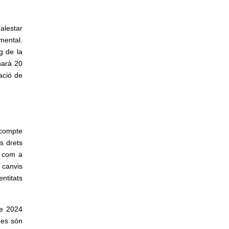
alestar
mental.
g de la
narà 20
ració de
 compte
s drets
l com a
 canvis
ntitats
de 2024
ques són