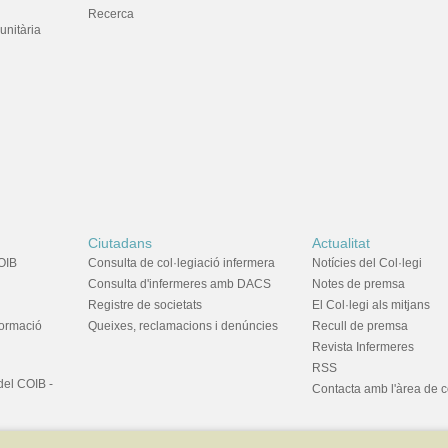
Recerca
unitària
Ciutadans
Actualitat
OIB
Consulta de col·legiació infermera
Notícies del Col·legi
Consulta d'infermeres amb DACS
Notes de premsa
Registre de societats
El Col·legi als mitjans
formació
Queixes, reclamacions i denúncies
Recull de premsa
Revista Infermeres
RSS
del COIB -
Contacta amb l'àrea de 