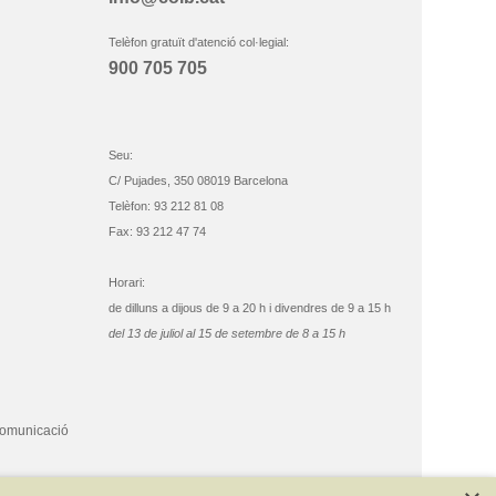
Telèfon gratuït d'atenció col·legial:
900 705 705
Seu:
C/ Pujades, 350 08019 Barcelona
Telèfon: 93 212 81 08
Fax: 93 212 47 74
Horari:
de dilluns a dijous de 9 a 20 h i divendres de 9 a 15 h
del 13 de juliol al 15 de setembre de 8 a 15 h
comunicació