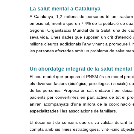
La salut mental a Catalunya
A Catalunya, 1,2 milions de persones té un trastor
emocional, mentre que un 7,4% de la població de quatr
Segons l’Organització Mundial de la Salut, una de ca
seva vida. Unes dades que suposen un crit d’atenció a 
milions d’euros addicionals l’any vinent a promoure i im
les persones afectades amb un problema de salut ment
Un abordatge integral de la salut mental
El nou model que proposa el PNSM és un model propi b
els diversos factors (biològics, psicològics i socials)
de les persones. Proposa un salt endavant per deixa
pacients per convertir-les en part activa de tot el pro
aniran acompanyats d’una millora de la coordinació en
especialitzades i les associacions de familiars.
El document de consens que es va validar durant la t
compta amb sis línies estratègiques, vint-i-cinc objecti