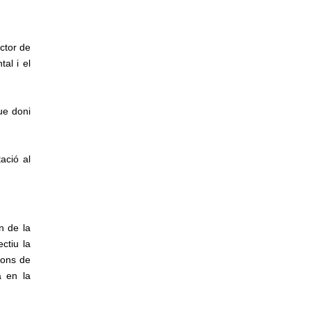
ctor de
al i el
ue doni
ació al
n de la
ctiu la
ions de
a en la