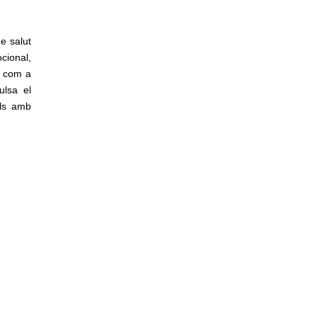
e salut
cional,
a com a
ulsa el
lls amb