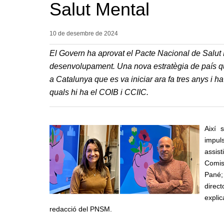
Salut Mental
10 de desembre de
2024
El Govern ha aprovat el Pacte Nacional de Salut 
desenvolupament. Una nova estratègia de país que
a Catalunya que es va iniciar ara fa tres anys i h
quals hi ha el COIB i CCIIC.
Així 
impul
assis
Comiss
Pané;
direc
expli
redacció del PNSM.