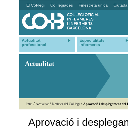
El Col·legi
Col·legiades
Finestreta única
Ciutada
Actualitat
Especialitats
professional
infermeres
Actualitat
/
/
/
Inici
Actualitat
Notícies del Col·legi
Aprovació i desplegament del 
Aprovació i desplega