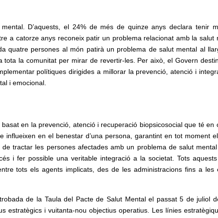
n mental. D’aquests, el 24% de més de quinze anys declara tenir m
e a catorze anys reconeix patir un problema relacionat amb la salut 
da quatre persones al món patirà un problema de salut mental al llar
tota la comunitat per mirar de revertir-les. Per això, el Govern desti
plementar polítiques dirigides a millorar la prevenció, atenció i integ
al i emocional.
asat en la prevenció, atenció i recuperació biopsicosocial que té en
 que influeixen en el benestar d’una persona, garantint en tot moment el
r de tractar les persones afectades amb un problema de salut menta
cés i fer possible una veritable integració a la societat. Tots aquests
tre tots els agents implicats, des de les administracions fins a les e
robada de la Taula del Pacte de Salut Mental el passat 5 de juliol 
us estratègics i vuitanta-nou objectius operatius. Les línies estratègi