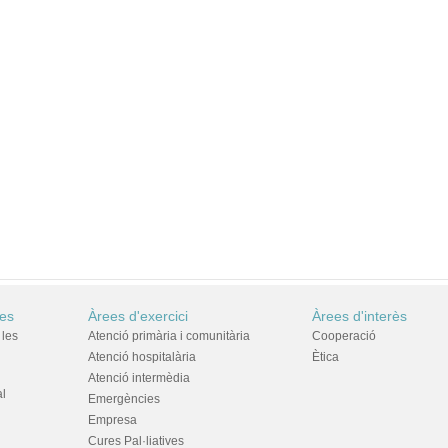
res
Àrees d'exercici
Àrees d'interès
 les
Atenció primària i comunitària
Cooperació
Atenció hospitalària
Ètica
Atenció intermèdia
al
Emergències
Empresa
Cures Pal·liatives