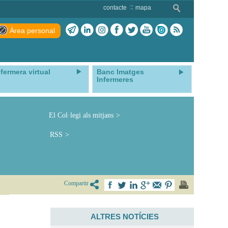
contacte
mapa
Àrea personal
nfermera virtual
Banc Imatges
Infermeres
El Col·legi als mitjans
RSS
Compartir
ALTRES NOTÍCIES