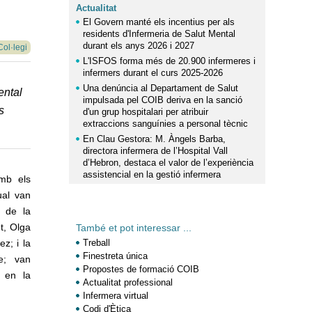
Actualitat
El Govern manté els incentius per als
residents d'Infermeria de Salut Mental
durant els anys 2026 i 2027
Col·legi
L'ISFOS forma més de 20.900 infermeres i
infermers durant el curs 2025-2026
Una denúncia al Departament de Salut
ental
impulsada pel COIB deriva en la sanció
s
d'un grup hospitalari per atribuir
extraccions sanguínies a personal tècnic
En Clau Gestora: M. Àngels Barba,
directora infermera de l’Hospital Vall
d’Hebron, destaca el valor de l’experiència
assistencial en la gestió infermera
mb els
ual van
s de la
t, Olga
També et pot interessar ...
z; i la
Treball
Finestreta única
te; van
Propostes de formació COIB
s en la
Actualitat professional
Infermera virtual
Codi d'Ètica