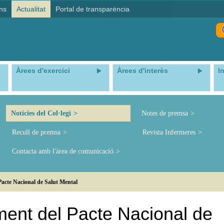
ns
Actualitat
Portal de transparència
Àrees d'exercici
Àrees d'interès
I
Notícies del Col·legi
Notes de premsa
Recull de premsa
Revista Infermeres
Contacta amb l'àrea de comunicació
Pacte Nacional de Salut Mental
ment del Pacte Nacional de