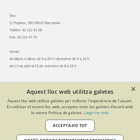
Seu:
C/ Pujades, 350 08019 Barcelona
Telèfon: 93 212 81 08
Fax: 93 212 47 74
Horari:
de dilluns a dijous de 9 a 20 h i divendres de 9 a 15 h
del 13 de juliol al 15 de setembre de 8 a 15 h
×
Aquest lloc web utilitza galetes
© Col·legi Oficial Infermeres i Infermers de Barcelona
Aquest lloc web utilitza galetes per millorar l'experiència de l'usuari.
Criteris de privacitat
Política de cookies
Avís legal
En utilitzar el nostre lloc web, accepteu totes les galetes d’acord amb
Política de protecció de dades
Política de qualitat
la nostra Política de galetes.
Llegir-ne més
Canal de denúncies
Desenvolupat amb Softeng Portal Builder
ACCEPTA-HO TOT