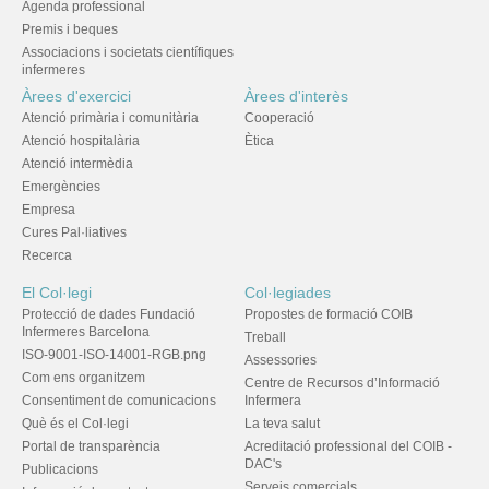
Agenda professional
Premis i beques
Associacions i societats científiques
infermeres
Àrees d'exercici
Àrees d'interès
Atenció primària i comunitària
Cooperació
Atenció hospitalària
Ètica
Atenció intermèdia
Emergències
Empresa
Cures Pal·liatives
Recerca
El Col·legi
Col·legiades
Protecció de dades Fundació
Propostes de formació COIB
Infermeres Barcelona
Treball
ISO-9001-ISO-14001-RGB.png
Assessories
Com ens organitzem
Centre de Recursos d’Informació
Consentiment de comunicacions
Infermera
Què és el Col·legi
La teva salut
Portal de transparència
Acreditació professional del COIB -
DAC's
Publicacions
Serveis comercials