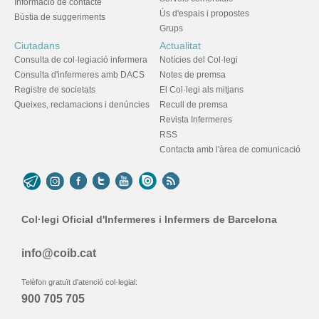
Informació de contacte
Ús d'espais i propostes
Bústia de suggeriments
Grups
Ciutadans
Actualitat
Consulta de col·legiació infermera
Notícies del Col·legi
Consulta d'infermeres amb DACS
Notes de premsa
Registre de societats
El Col·legi als mitjans
Queixes, reclamacions i denúncies
Recull de premsa
Revista Infermeres
RSS
Contacta amb l'àrea de comunicació
Col·legi Oficial d'Infermeres i Infermers de Barcelona
info@coib.cat
Telèfon gratuït d'atenció col·legial:
900 705 705