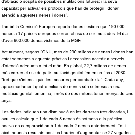
d'ablació o sospita de possibles mutilacions futures; i la seva
capacitat per activar els protocols que han de protegir i donar
atenció a aquestes nenes i dones”.
També la Comissió Europea reporta dades i estima que 190.000
nenes a 17 països europeus corren el risc de ser mutilades. El dia
d'avui 600.000 dones víctimes de la MGF.
Actualment, segons l'ONU, més de 230 milions de nenes i dones han
estat sotmeses a aquesta pràctica i necessiten accedir a serveis
d'atenció adequats a tot el món. En global, 22,7 milions de nenes
més corren el risc de patir mutilació genital femenina fins al 2030,
"tret que s'intensifiquin les mesures per combatre-la". Cada any,
aproximadament quatre milions de nenes són sotmeses a una
mutilació genital femenina, i més de dos milions tenen menys de cinc
anys.
Les dades indiquen una disminució en les darreres tres dècades, i
avui es calcula que 1 de cada 3 nenes és sotmesa a la pràctica
nociva en comparació amb 1 de cada 2 nenes anteriorment. Tot i
això, aquests resultats positius haurien d'augmentar-se 27 vegades