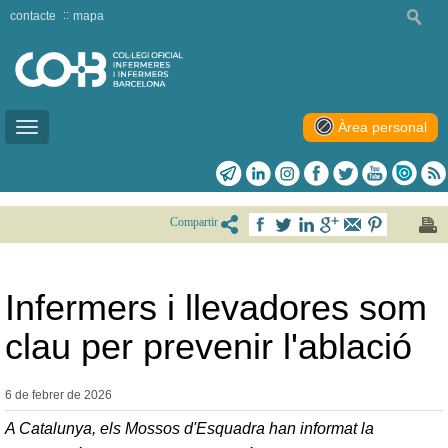
contacte
mapa
Àrea personal
Toggle
navigation
Compartir
Infermers i llevadores som
clau per prevenir l'ablació
6 de febrer de
2026
A Catalunya, els Mossos d'Esquadra han informat la