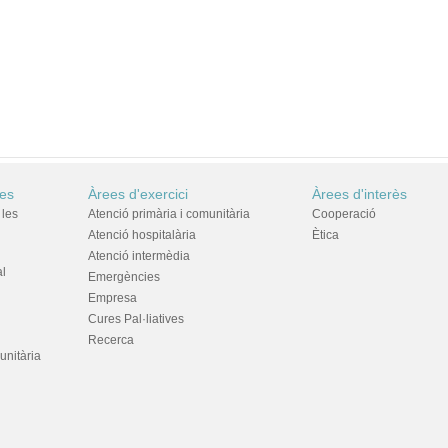
res
Àrees d'exercici
Àrees d'interès
 les
Atenció primària i comunitària
Cooperació
Atenció hospitalària
Ètica
Atenció intermèdia
al
Emergències
Empresa
Cures Pal·liatives
Recerca
unitària