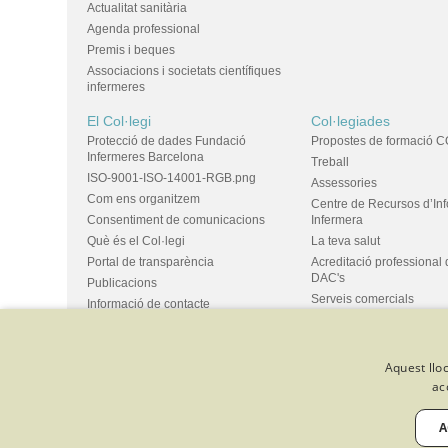
Actualitat sanitària
Agenda professional
Premis i beques
Associacions i societats científiques
infermeres
El Col·legi
Col·legiades
Protecció de dades Fundació
Propostes de formació C
Infermeres Barcelona
Treball
ISO-9001-ISO-14001-RGB.png
Assessories
Com ens organitzem
Centre de Recursos d’In
Consentiment de comunicacions
Infermera
Què és el Col·legi
La teva salut
Portal de transparència
Acreditació professional 
DAC's
Publicacions
Serveis comercials
Informació de contacte
Ús d'espais i propostes
Bústia de suggeriments
Grups
Aquest lloc
ac
© Col·legi Oficial Infermeres i Infermers de Barcelona
Criteris de 
Política de qualitat
Canal de denúncies
Desenvolupat amb 
A