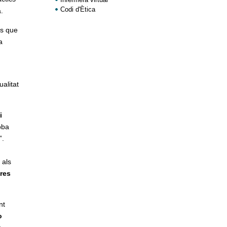
Codi d'Ètica
.
ts que
a
alitat
i
oba
”.
 als
ores
nt
o