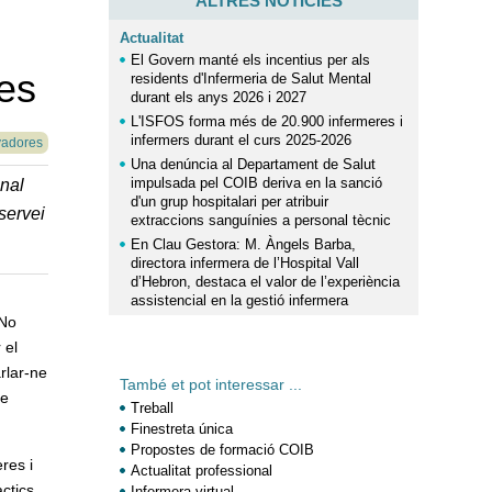
ALTRES NOTÍCIES
Actualitat
El Govern manté els incentius per als
es
residents d'Infermeria de Salut Mental
durant els anys 2026 i 2027
L'ISFOS forma més de 20.900 infermeres i
infermers durant el curs 2025-2026
vadores
Una denúncia al Departament de Salut
impulsada pel COIB deriva en la sanció
nal
d'un grup hospitalari per atribuir
servei
extraccions sanguínies a personal tècnic
En Clau Gestora: M. Àngels Barba,
directora infermera de l’Hospital Vall
d’Hebron, destaca el valor de l’experiència
assistencial en la gestió infermera
 No
 el
arlar-ne
També et pot interessar ...
de
Treball
Finestreta única
Propostes de formació COIB
res i
Actualitat professional
ctics
Infermera virtual