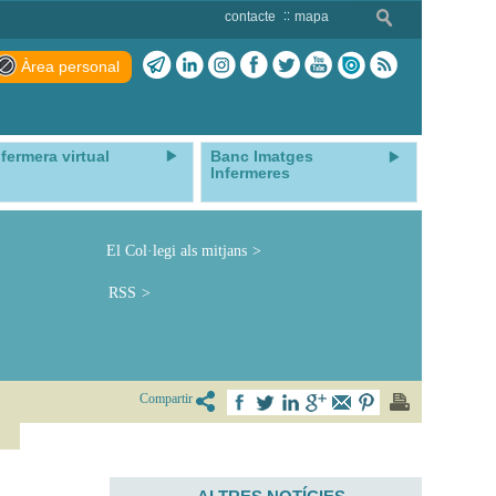
contacte
mapa
Àrea personal
nfermera virtual
Banc Imatges
Infermeres
El Col·legi als mitjans
RSS
Compartir