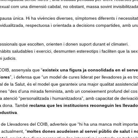
t sexual com una dimensió cabdal, no obstant, massa sovint invisibilitzada
pausa única. Hi ha vivències diverses, símptomes diferents i necessita
dividualitzada, respectuosa i orientada a decisions compartides, amb un
sionals que escolten, orienten i donen suport durant el climateri.
ts saludables i exercici, desmunten estereotips i faciliten que la sexu
 judicis.
 COIB, assenyala que “
existeix una figura ja consolidada en el serve
dores
”, i defensa que “un model de cures liderat per llevadores ja es tr
l de la Salut, és el model que garanteix una major qualitat assistencial
nes “des d’una mirada feminista, amb un coneixement profund del cos
na atenció “personalitzada i humanitzadora”, amb capacitat de derivació
ada dona. També
reclama que les institucions reconeguin les llevad
roductiva
.
 de Llevadores del COIB, adverteix que “hi ha una manca molt importa
 actualment, “
moltes dones acudeixen al servei públic de salut i n