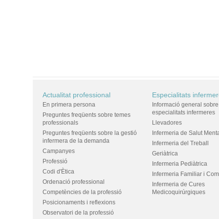
Actualitat professional
Especialitats inferme
En primera persona
Informació general sobre
especialitats infermeres
Preguntes freqüents sobre temes
professionals
Llevadores
Preguntes freqüents sobre la gestió
Infermeria de Salut Ment
infermera de la demanda
Infermeria del Treball
Campanyes
Geriàtrica
Professió
Infermeria Pediàtrica
Codi d'Ètica
Infermeria Familiar i Com
Ordenació professional
Infermeria de Cures
Competències de la professió
Medicoquirúrgiques
Posicionaments i reflexions
Observatori de la professió