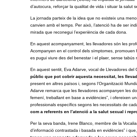
d’autocura, reforçar la qualitat de vida i situar la salu
La jornada parteix de la idea que no existeix una meno
canvien amb el temps. Per això, l’atenció ha de ser in
mirada que reconegui l’experiència de cada dona.
En aquest acompanyament, les llevadores són les profes
Acompanyen en el control dels símptomes, promouen hàbi
es pugui viure des del benestar i el plaer, sense tabús ni
En aquest sentit, Eva Adarve, vocal de Llevadores del
públic que pot cobrir aquesta necessitat, les lleva
present en altres països i, segons l’Organització Mundia
Adarve remarca que les llevadores acompanyen les do
femení, treballant en base a evidències”, i ofereixen u
professionals específics segons les necessitats de c
com a referents en l’atenció a la salut sexual i rep
Per la seva banda, Irene Blanco, membre de la Vocalia
d’informació contrastada i basada en evidències” i que,