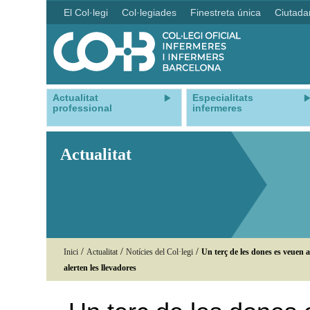
El Col·legi
Col·legiades
Finestreta única
Ciutada
Actualitat
Especialitats
professional
infermeres
Actualitat
/
/
/
Inici
Actualitat
Notícies del Col·legi
Un terç de les dones es veuen
alerten les llevadores