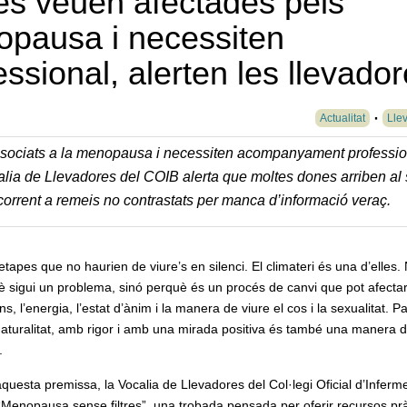
es veuen afectades pels
pausa i necessiten
ional, alerten les llevador
Actualitat
Lle
sociats a la menopausa i necessiten acompanyament professio
lia de Llevadores del COIB alerta que moltes dones arriben al 
orrent a remeis no contrastats per manca d’informació veraç.
etapes que no haurien de viure’s en silenci. El climateri és una d’elles.
 sigui un problema, sinó perquè és un procés de canvi que pot afectar
s, l’energia, l’estat d’ànim i la manera de viure el cos i la sexualitat. P
aturalitat, amb rigor i amb una mirada positiva és també una manera 
.
uesta premissa, la Vocalia de Llevadores del Col·legi Oficial d’Inferme
“Menopausa sense filtres”, una trobada pensada per oferir recursos prà