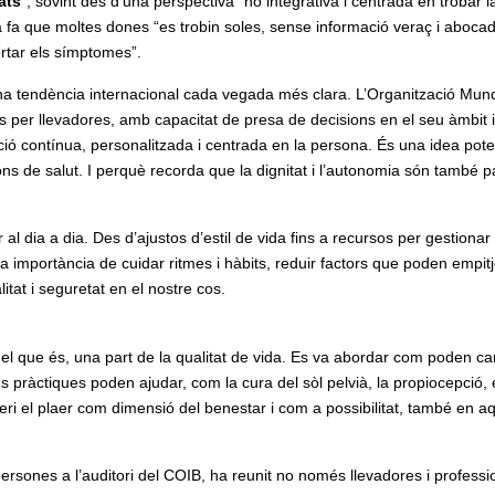
ats
”, sovint des d’una perspectiva “no integrativa i centrada en trobar l
fa que moltes dones “es trobin soles, sense informació veraç i aboca
ortar els símptomes”.
 tendència internacional cada vegada més clara. L’Organització Mund
ts per llevadores, amb capacitat de presa de decisions en el seu àmbit i
nció contínua, personalitzada i centrada en la persona. És una idea pote
ns de salut. I perquè recorda que la dignitat i l’autonomia són també pa
 al dia a dia. Des d’ajustos d’estil de vida fins a recursos per gestionar
a importància de cuidar ritmes i hàbits, reduir factors que poden empitj
litat i seguretat en el nostre cos.
m el que és, una part de la qualitat de vida. Es va abordar com poden ca
ns pràctiques poden ajudar, com la cura del sòl pelvià, la propiocepció, 
peri el plaer com dimensió del benestar i com a possibilitat, també en a
rsones a l’auditori del COIB, ha reunit no només llevadores i professi