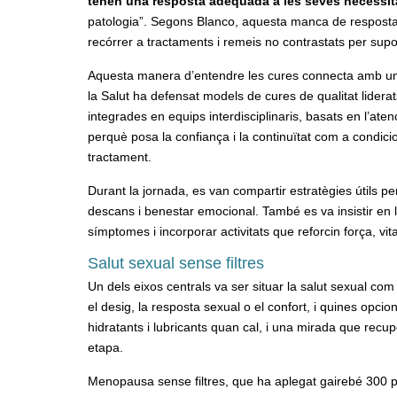
tenen una resposta adequada a les seves necessit
patologia”. Segons Blanco, aquesta manca de resposta 
recórrer a tractaments i remeis no contrastats per sup
Aquesta manera d’entendre les cures connecta amb una
la Salut ha defensat models de cures de qualitat lidera
integrades en equips interdisciplinaris, basats en l’ate
perquè posa la confiança i la continuïtat com a condicio
tractament.
Durant la jornada, es van compartir estratègies útils per
descans i benestar emocional. També es va insistir en l
símptomes i incorporar activitats que reforcin força, vita
Salut sexual sense filtres
Un dels eixos centrals va ser situar la salut sexual co
el desig, la resposta sexual o el confort, i quines opcio
hidratants i lubricants quan cal, i una mirada que recu
etapa.
Menopausa sense filtres, que ha aplegat gairebé 300 pe