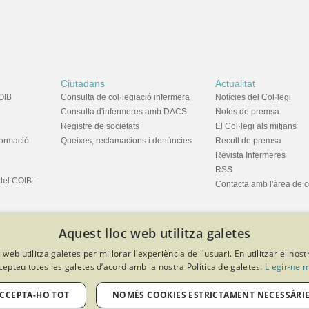
Ciutadans
Actualitat
OIB
Consulta de col·legiació infermera
Notícies del Col·legi
Consulta d'infermeres amb DACS
Notes de premsa
Registre de societats
El Col·legi als mitjans
formació
Queixes, reclamacions i denúncies
Recull de premsa
Revista Infermeres
RSS
del COIB -
Contacta amb l'àrea de 
Aquest lloc web utilitza galetes
 web utilitza galetes per millorar l'experiència de l'usuari. En utilitzar el nost
cepteu totes les galetes d’acord amb la nostra Política de galetes.
Llegir-ne 
privacitat
Política de cookies
Avís legal
Política de protecció de dades
Softeng Portal Builder
CCEPTA-HO TOT
NOMÉS COOKIES ESTRICTAMENT NECESSÀRI