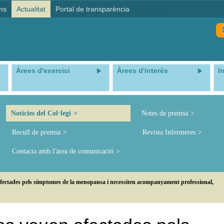
ns
Actualitat
Portal de transparència
Àrees d'exercici
Àrees d'interès
I
Notícies del Col·legi
Notes de premsa
Recull de premsa
Revista Infermeres
Contacta amb l'àrea de comunicació
 afectades pels símptomes de la menopausa i necessiten acompanyament professional,