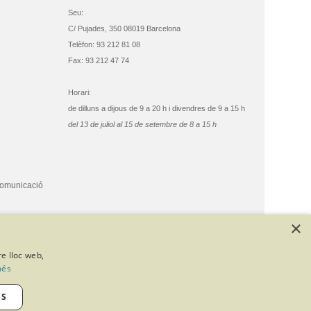
Seu:
C/ Pujades, 350 08019 Barcelona
Telèfon: 93 212 81 08
Fax: 93 212 47 74
Horari:
de dilluns a dijous de 9 a 20 h i divendres de 9 a 15 h
del 13 de juliol al 15 de setembre de 8 a 15 h
comunicació
×
re lloc web,
més
ES