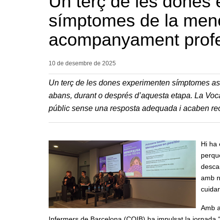
Un terç de les dones 
símptomes de la meno
acompanyament profess
10 de desembre de
2025
Un terç de les dones experimenten símptomes as
abans, durant o després d’aquesta etapa. La Voca
públic sense una resposta adequada i acaben rec
Hi ha 
perquè
descan
amb n
cuidar
Amb aq
Infermers de Barcelona (COIB) ha impulsat la jornada 