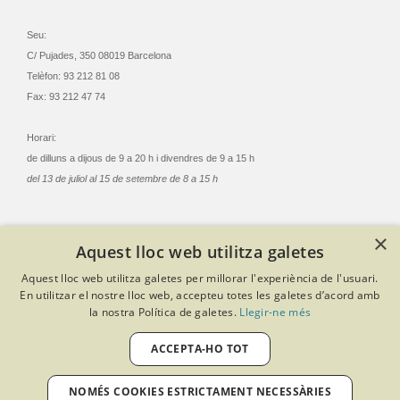
Seu:
C/ Pujades, 350 08019 Barcelona
Telèfon: 93 212 81 08
Fax: 93 212 47 74
Horari:
de dilluns a dijous de 9 a 20 h i divendres de 9 a 15 h
del 13 de juliol al 15 de setembre de 8 a 15 h
×
Aquest lloc web utilitza galetes
© Col·legi Oficial Infermeres i Infermers de Barcelona
Aquest lloc web utilitza galetes per millorar l'experiència de l'usuari.
Criteris de privacitat
Política de cookies
Avís legal
En utilitzar el nostre lloc web, accepteu totes les galetes d’acord amb
Política de protecció de dades
Política de qualitat
la nostra Política de galetes.
Llegir-ne més
Canal de denúncies
Desenvolupat amb Softeng Portal Builder
ACCEPTA-HO TOT
NOMÉS COOKIES ESTRICTAMENT NECESSÀRIES