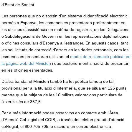
d'Estat de Sanitat.
Les persones que no disposin d'un sistema d'identificació electrònic
permès a Espanya, les esmenes es presentaran preferentment en
les oficines d'assistència en matèria de registres, en les Delegacions
o Subdelegacions de Govern i en les representacions diplomàtiques
o oficines consulars d'Espanya a l'estranger. En aquests casos, tant
les sol·licituds de correcció d'errors en les dades personals, com les
esmenes es presentaran utilitzant el
model de reclamació publicat en
la pàgina web del Ministeri
i que posteriorment s'haurà de presentar
en les oficines esmentades.
D’altra banda, el Ministeri també ha fet pública la nota de tall
provisional per a la titulació d'Infermeria, que se situa en 125 punts,
mentre que la mitjana de les 10 millors valoracions particulars de
l'exercici és de 357,5.
Per a més informació podeu posar-vos en contacte amb l’Àrea
d’Atenció Col·legial del COIB, a través del telèfon gratuït d’atenció
col·legial, el 900 705 705, o escriure un correu electrònic a