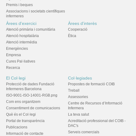
Premis i beques
Associacions i societats científiques
infermeres
Àrees d'exercici
Àrees d'interès
Atenció primària i comunitària
Cooperació
Atenció hospitalària
Ètica
Atenció intermèdia
Emergències
Empresa
Cures Pal·liatives
Recerca
El Col·legi
Col·legiades
Protecció de dades Fundació
Propostes de formació COIB
Infermeres Barcelona
Treball
ISO-9001-ISO-14001-RGB.png
Assessories
Com ens organitzem
Centre de Recursos d’Informació
Consentiment de comunicacions
Infermera
Què és el Col·legi
La teva salut
Portal de transparència
Acreditació professional del COIB -
DAC's
Publicacions
Serveis comercials
Informació de contacte