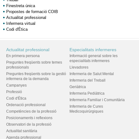
Finestreta única
Propostes de formació COIB
Actualitat professional
Infermera virtual
Codi d'Ètica
Actualitat professional
Especialitats infermeres
En primera persona
Informació general sobre les
especialitats infermeres
Preguntes freqüents sobre temes
professionals
Llevadores
Preguntes freqüents sobre la gestió
Infermeria de Salut Mental
infermera de la demanda
Infermeria del Treball
Campanyes
Geriàtrica
Professió
Infermeria Pediàtrica
Codi d'Ètica
Infermeria Familiar i Comunitària
Ordenació professional
Infermeria de Cures
Competències de la professió
Medicoquirúrgiques
Posicionaments i reflexions
Observatori de la professió
Actualitat sanitària
Agenda professional