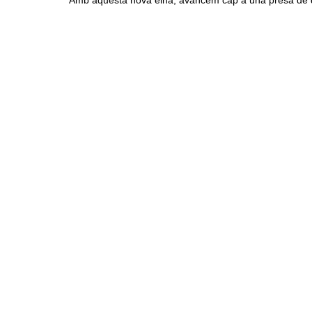
Amb aquesta nova eina, avancem cap a una presa de dec