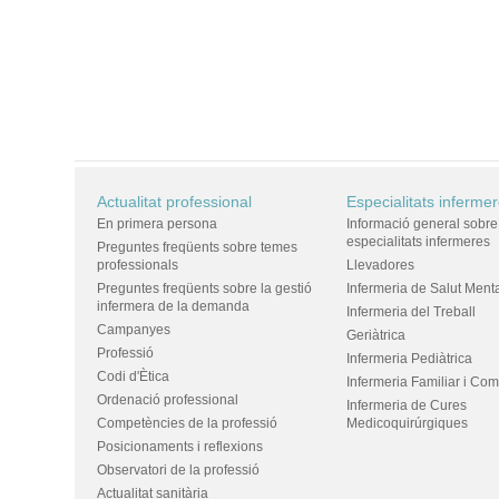
Actualitat professional
Especialitats inferme
En primera persona
Informació general sobre
especialitats infermeres
Preguntes freqüents sobre temes
professionals
Llevadores
Preguntes freqüents sobre la gestió
Infermeria de Salut Ment
infermera de la demanda
Infermeria del Treball
Campanyes
Geriàtrica
Professió
Infermeria Pediàtrica
Codi d'Ètica
Infermeria Familiar i Com
Ordenació professional
Infermeria de Cures
Competències de la professió
Medicoquirúrgiques
Posicionaments i reflexions
Observatori de la professió
Actualitat sanitària