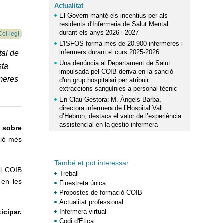
Actualitat
El Govern manté els incentius per als
residents d'Infermeria de Salut Mental
durant els anys 2026 i 2027
Col·legi
L'ISFOS forma més de 20.900 infermeres i
infermers durant el curs 2025-2026
tal de
Una denúncia al Departament de Salut
sta
impulsada pel COIB deriva en la sanció
rmeres
d'un grup hospitalari per atribuir
extraccions sanguínies a personal tècnic
En Clau Gestora: M. Àngels Barba,
directora infermera de l’Hospital Vall
d’Hebron, destaca el valor de l’experiència
assistencial en la gestió infermera
u sobre
ació més
També et pot interessar ...
el COIB
Treball
 en les
Finestreta única
Propostes de formació COIB
Actualitat professional
icipar.
Infermera virtual
Codi d'Ètica