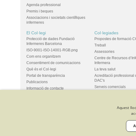
Agenda professional
Premis i beques
Associacions i societats científiques
infermeres
El Col·legi
Col·legiades
Protecció de dades Fundació
Propostes de formació C
Infermeres Barcelona
Treball
ISO-9001-ISO-14001-RGB.png
Assessories
Com ens organitzem
Centre de Recursos d’In
Consentiment de comunicacions
Infermera
Què és el Col·legi
La teva salut
Portal de transparència
Acreditació professional 
DAC's
Publicacions
Serveis comercials
Informació de contacte
Ús d'espais i propostes
Bústia de suggeriments
Grups
Aquest lloc
ac
© Col·legi Oficial Infermeres i Infermers de Barcelona
Criteris de 
Política de qualitat
Canal de denúncies
Desenvolupat amb 
A