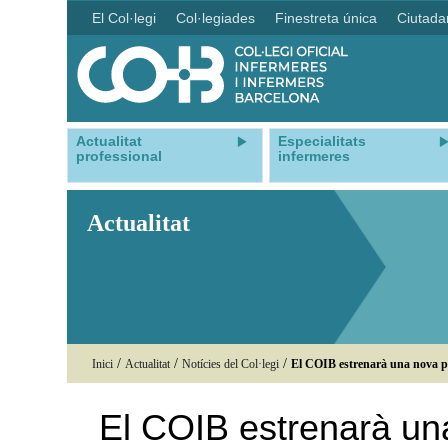
El Col·legi
Col·legiades
Finestreta única
Ciutada
Actualitat
Especialitats
professional
infermeres
Actualitat
/
/
/
Inici
Actualitat
Notícies del Col·legi
El COIB estrenarà una nova pl
El COIB estrenarà un