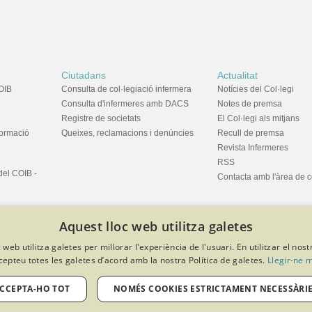
Ciutadans
Actualitat
OIB
Consulta de col·legiació infermera
Notícies del Col·legi
Consulta d'infermeres amb DACS
Notes de premsa
Registre de societats
El Col·legi als mitjans
formació
Queixes, reclamacions i denúncies
Recull de premsa
Revista Infermeres
RSS
del COIB -
Contacta amb l'àrea de 
Aquest lloc web utilitza galetes
 web utilitza galetes per millorar l'experiència de l'usuari. En utilitzar el nost
cepteu totes les galetes d’acord amb la nostra Política de galetes.
Llegir-ne 
privacitat
Política de cookies
Avís legal
Política de protecció de dades
Softeng Portal Builder
CCEPTA-HO TOT
NOMÉS COOKIES ESTRICTAMENT NECESSÀRI