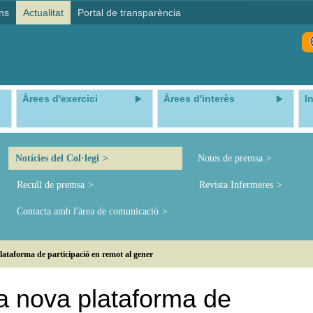
ns
Actualitat
Portal de transparència
Àrees d'exercici
Àrees d'interès
I
Notícies del Col·legi
Notes de premsa
Recull de premsa
Revista Infermeres
Contacta amb l'àrea de comunicació
ataforma de participació en remot al gener
a nova plataforma de