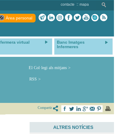
contacte
mapa
Àrea personal
nfermera virtual
Banc Imatges
Infermeres
El Col·legi als mitjans
RSS
Compartir
ALTRES NOTÍCIES