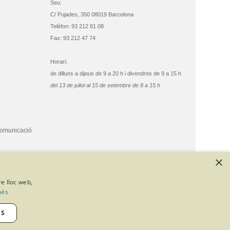
Seu:
C/ Pujades, 350 08019 Barcelona
Telèfon: 93 212 81 08
Fax: 93 212 47 74
Horari:
de dilluns a dijous de 9 a 20 h i divendres de 9 a 15 h
del 13 de juliol al 15 de setembre de 8 a 15 h
comunicació
×
re lloc web,
més
ES