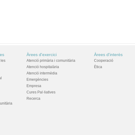
res
Àrees d'exercici
Àrees d'interès
 les
Atenció primària i comunitària
Cooperació
Atenció hospitalària
Ètica
Atenció intermèdia
al
Emergències
Empresa
Cures Pal·liatives
Recerca
unitària