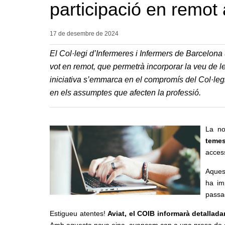
participació en remot 
17 de desembre de
2024
El Col·legi d’Infermeres i Infermers de Barcelon
vot en remot, que permetrà incorporar la veu de l
iniciativa s’emmarca en el compromís del Col·legi 
en els assumptes que afecten la professió.
La no
temes
access
Aquest
ha im
passad
Estigueu atentes!
Aviat, el COIB informarà detallad