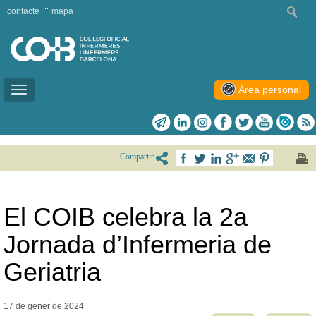
contacte
mapa
Àrea personal
Toggle
navigation
Compartir
El COIB celebra la 2a
Jornada d’Infermeria de
Geriatria
17 de gener de
2024