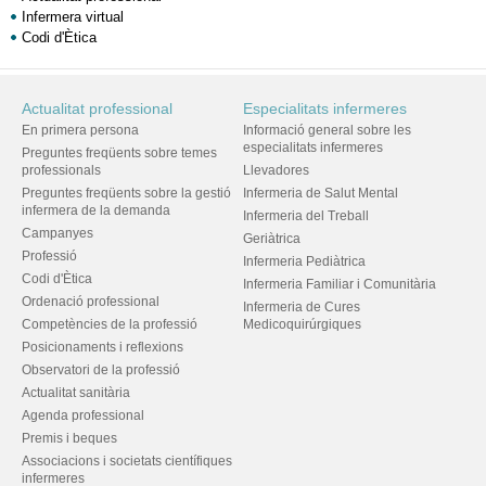
Infermera virtual
Codi d'Ètica
Actualitat professional
Especialitats infermeres
En primera persona
Informació general sobre les
especialitats infermeres
Preguntes freqüents sobre temes
professionals
Llevadores
Preguntes freqüents sobre la gestió
Infermeria de Salut Mental
infermera de la demanda
Infermeria del Treball
Campanyes
Geriàtrica
Professió
Infermeria Pediàtrica
Codi d'Ètica
Infermeria Familiar i Comunitària
Ordenació professional
Infermeria de Cures
Competències de la professió
Medicoquirúrgiques
Posicionaments i reflexions
Observatori de la professió
Actualitat sanitària
Agenda professional
Premis i beques
Associacions i societats científiques
infermeres