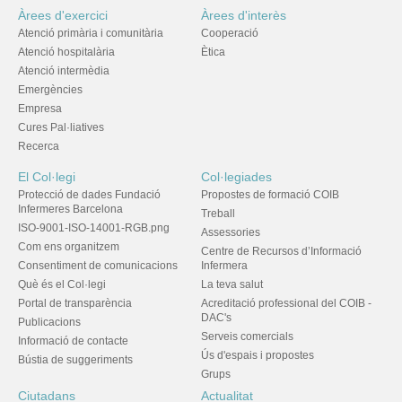
Àrees d'exercici
Àrees d'interès
Atenció primària i comunitària
Cooperació
Atenció hospitalària
Ètica
Atenció intermèdia
Emergències
Empresa
Cures Pal·liatives
Recerca
El Col·legi
Col·legiades
Protecció de dades Fundació
Propostes de formació COIB
Infermeres Barcelona
Treball
ISO-9001-ISO-14001-RGB.png
Assessories
Com ens organitzem
Centre de Recursos d’Informació
Consentiment de comunicacions
Infermera
Què és el Col·legi
La teva salut
Portal de transparència
Acreditació professional del COIB -
DAC's
Publicacions
Serveis comercials
Informació de contacte
Ús d'espais i propostes
Bústia de suggeriments
Grups
Ciutadans
Actualitat