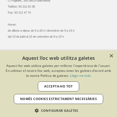
C/ Pujades, 350 08019 Barcelona
Telèfon: 93 212 81 08
Fax: 93 212 47 74
Horari:
de dilluns a dijous de 9 a 20 h i divendres de 9 a 15 h
del 13 de juliol al 15 de setembre de 8 a 15 h
×
Aquest lloc web utilitza galetes
© Col·legi Oficial Infermeres i Infermers de Barcelona
Aquest lloc web utilitza galetes per millorar l'experiència de l'usuari.
Criteris de privacitat
Política de cookies
Avís legal
En utilitzar el nostre lloc web, accepteu totes les galetes d’acord amb
Política de protecció de dades
Política de qualitat
la nostra Política de galetes.
Llegir-ne més
Canal de denúncies
Desenvolupat amb Softeng Portal Builder
ACCEPTA-HO TOT
NOMÉS COOKIES ESTRICTAMENT NECESSÀRIES
CONFIGURAR GALETES