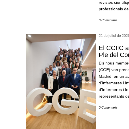
revistes científi
professionals de
0 Comentaris
21 de juliol de
202
El CCIIC a
Ple del Co
Els nous membre
(CGE) van prendr
Madrid, en un act
d'Infermeres i In
d'Infermeres i 
representants de
0 Comentaris