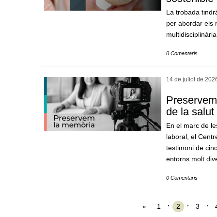
La trobada tindrà
per abordar els 
multidisciplinària
0 Comentaris
14 de juliol de
202
Preservem 
de la salut
En el marc de le
laboral, el Cent
testimoni de cinc
entorns molt div
0 Comentaris
«
1
2
3