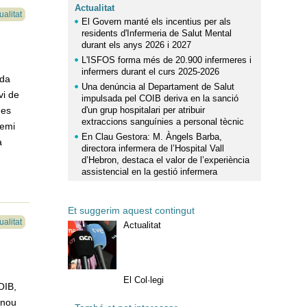
Actualitat
ualitat
El Govern manté els incentius per als
residents d'Infermeria de Salut Mental
durant els anys 2026 i 2027
L'ISFOS forma més de 20.900 infermeres i
infermers durant el curs 2025-2026
ada
Una denúncia al Departament de Salut
vi de
impulsada pel COIB deriva en la sanció
des
d'un grup hospitalari per atribuir
extraccions sanguínies a personal tècnic
remi
En Clau Gestora: M. Àngels Barba,
a
directora infermera de l’Hospital Vall
d’Hebron, destaca el valor de l’experiència
assistencial en la gestió infermera
Et suggerim aquest contingut
ualitat
Actualitat
El Col·legi
OIB,
 nou