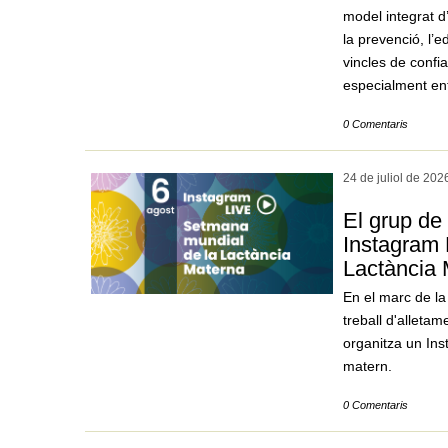
model integrat d
la prevenció, l’e
vincles de confi
especialment ent
0 Comentaris
24 de juliol de
202
El grup de
Instagram 
Lactància
En el marc de la
treball d'alleta
organitza un Ins
matern.
0 Comentaris