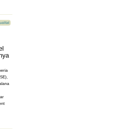
ualitat
el
unya
meria
ESE),
talana
lar
ent