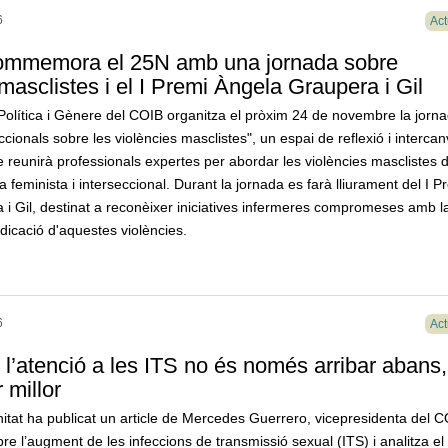
6
Act
ommemora el 25N amb una jornada sobre
masclistes i el I Premi Àngela Graupera i Gil
olítica i Gènere del COIB organitza el pròxim 24 de novembre la jorn
cionals sobre les violències masclistes", un espai de reflexió i intercan
reunirà professionals expertes per abordar les violències masclistes 
 feminista i interseccional. Durant la jornada es farà lliurament del I P
i Gil, destinat a reconèixer iniciatives infermeres compromeses amb l
adicació d'aquestes violències.
6
Act
e l’atenció a les ITS no és només arribar abans,
r millor
anitat ha publicat un article de Mercedes Guerrero, vicepresidenta del C
bre l’augment de les infeccions de transmissió sexual (ITS) i analitza el