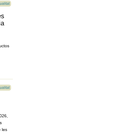
ualitat
es
ia
uctos
ualitat
026,
es
 les