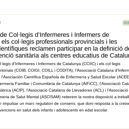
6
Act
de Col·legis d’Infermeres i Infermers de
els col·legis professionals provincials i les
ientífiques reclamen participar en la definició d
enció sanitària als centres educatius de Catal
l·legis d'Infermeres i Infermers de Catalunya (CCIIC) i els col·legis
rritorials (COIB, COIGI, COILL i CODITA), l'Associació Catalana d'Infer
 l'Asociación Científica Española de Enfermería y Salud Escolar (ACE
nfermeria Familiar i Comunitària de Catalunya (AIFiCC), l'Associació Ca
iàtrica (ACIP), l'Associació Catalana de Llevadores (ACL) i l'Associació
meria de Salut Mental (ASCISAM) reiterem la nostra disposició a trebal
 impulsar un marc regulatori de consens, que doni resposta a la creix
encions en salut dels infants i adolescents en edat escolar.