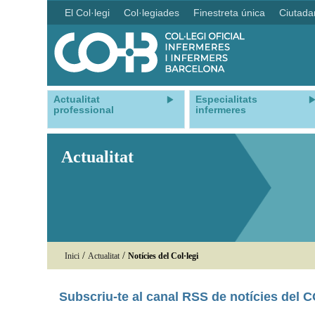
El Col·legi
Col·legiades
Finestreta única
Ciutada
Actualitat
Especialitats
professional
infermeres
Actualitat
/
/
Inici
Actualitat
Notícies del Col·legi
Subscriu-te al canal RSS de notícies del 