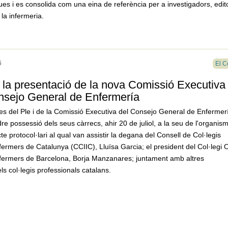
ques i es consolida com una eina de referència per a investigadors, edito
 la infermeria.
6
El C
 la presentació de la nova Comissió Executiva 
nsejo General de Enfermería
s del Ple i de la Comissió Executiva del Consejo General de Enfermer
e possessió dels seus càrrecs, ahir 20 de juliol, a la seu de l'organis
e protocol·lari al qual van assistir la degana del Consell de Col·legis
fermers de Catalunya (CCIIC), Lluïsa Garcia; el president del Col·legi O
Infermers de Barcelona, Borja Manzanares; juntament amb altres
ls col·legis professionals catalans.