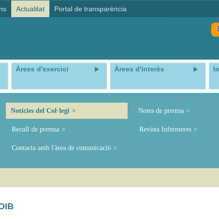
ns
Actualitat
Portal de transparència
Àrees d'exercici
Àrees d'interès
I
Notícies del Col·legi
Notes de premsa
Recull de premsa
Revista Infermeres
Contacta amb l'àrea de comunicació
COIB