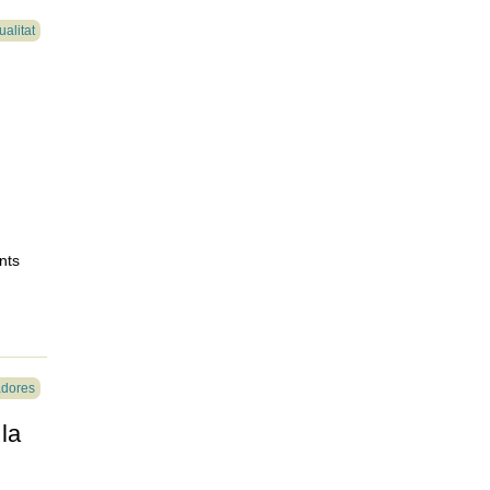
ualitat
u
nts
adores
 la