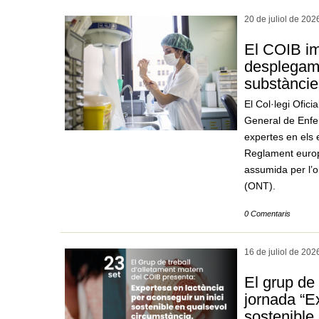
20 de juliol de
202
El COIB im
desplegam
substànci
El Col·legi Ofic
General de Enfer
expertes en els 
Reglament europ
assumida per l’o
(ONT).
0 Comentaris
16 de juliol de
202
El grup de
jornada “E
sostenible