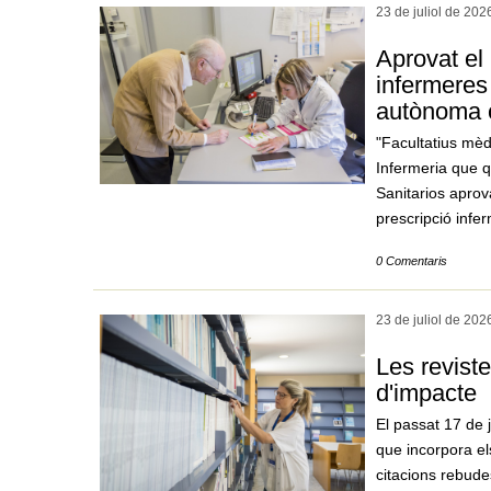
23 de juliol de
202
Aprovat el
infermeres 
autònoma c
"Facultatius mèd
Infermeria que q
Sanitarios aprova
prescripció infe
0 Comentaris
23 de juliol de
202
Les reviste
d'impacte
El passat 17 de 
que incorpora el
citacions rebude