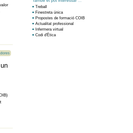
També et pot interessar ...
valor
Treball
e
Finestreta única
Propostes de formació COIB
Actualitat professional
Infermera virtual
Codi d'Ètica
adores
 un
COIB)
t