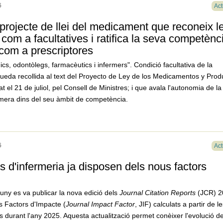
6
Act
 projecte de llei del medicament que reconeix l
com a facultatives i ratifica la seva competènc
om a prescriptores
ics, odontòlegs, farmacèutics i infermers". Condició facultativa de la
ueda recollida al text del Proyecto de Ley de los Medicamentos y Prod
t el 21 de juliol, pel Consell de Ministres; i que avala l'autonomia de la
rmera dins del seu àmbit de competència.
6
Act
s d'infermeria ja disposen dels nous factors
juny es va publicar la nova edició dels
Journal Citation Reports
(JCR) 2
s Factors d'Impacte (
Journal Impact Factor
, JIF) calculats a partir de l
s durant l'any 2025. Aquesta actualització permet conèixer l'evolució de