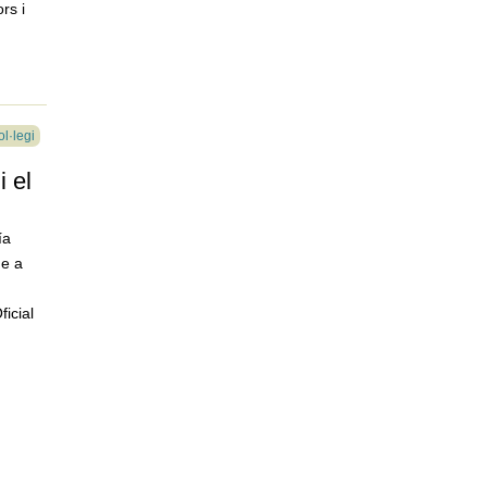
rs i
ol·legi
i el
ía
me a
ficial