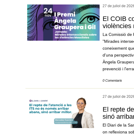
27 de juliol de
202
El COIB c
violències 
La Comissió de P
"Mirades intersec
coneixement que 
d'una perspectiva
Àngela Graupera 
prevenció i l'err
0 Comentaris
27 de juliol de
202
El repte d
sinó arriba
El Diari de la S
on reflexiona so