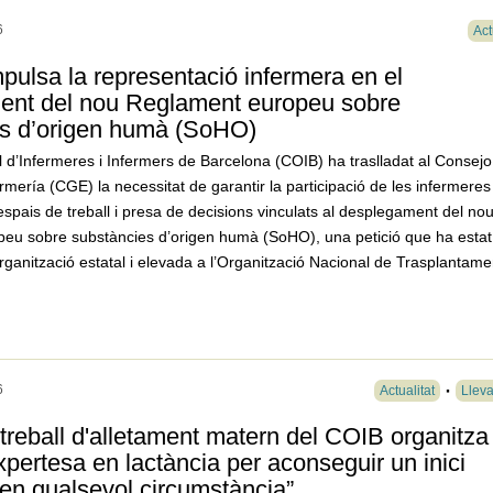
6
Act
pulsa la representació infermera en el
ent del nou Reglament europeu sobre
es d’origen humà (SoHO)
ial d’Infermeres i Infermers de Barcelona (COIB) ha traslladat al Consejo
mería (CGE) la necessitat de garantir la participació de les infermeres
espais de treball i presa de decisions vinculats al desplegament del no
eu sobre substàncies d’origen humà (SoHO), una petició que ha estat
rganització estatal i elevada a l’Organització Nacional de Trasplantame
6
Actualitat
Llev
 treball d'alletament matern del COIB organitza
xpertesa en lactància per aconseguir un inici
 en qualsevol circumstància”