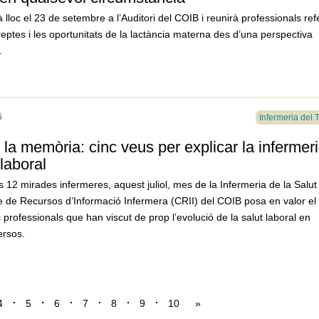
 lloc el 23 de setembre a l’Auditori del COIB i reunirà professionals ref
reptes i les oportunitats de la lactància materna des d’una perspectiva
.
6
Infermeria del 
la memòria: cinc veus per explicar la infermer
 laboral
s 12 mirades infermeres, aquest juliol, mes de la Infermeria de la Salut
re de Recursos d’Informació Infermera (CRII) del COIB posa en valor el
 professionals que han viscut de prop l’evolució de la salut laboral en
ersos.
4
5
6
7
8
9
10
»