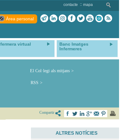
contacte
mapa
Àrea personal
nfermera virtual
Banc Imatges
Infermeres
El Col·legi als mitjans
RSS
Compartir
ALTRES NOTÍCIES