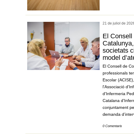
21 de juliol de
202
El Consell 
Catalunya, 
societats c
model d’at
El Consell de Co
professionals te
Escolar (ACISE),
l'Associació d'I
d'Infermeria Ped
Catalana d'Infer
conjuntament per
demanda d’interv
0 Comentaris