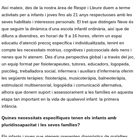
Així mateix, des de la nostra àrea de Respir i Lleure duem a terme
activitats per a infants i joves fins als 21 anys respectuoses amb les
seves habilitats i interessos personals. El tret que distingeix Nexe és
que seguim la dinàmica d’una escola infantil ordinària, així que de
dilluns a divendres, en horari de 9 a 16 hores, oferim un espai
educatiu d’atenció precoç específica i individualitzada, tenint en
compte les necessitats motrius, cognitives i psicosocials dels nens i
nenes que hi atenem. Des d’una perspectiva global i a través del joc,
un equip format per fisioterapeutes, tutores, educadors, logopeda,
psicòleg, treballadora social, infermera i auxiliars d’infermeria oferim
les següents teràpies: fisioteràpia, musicoteràpia, balneoteràpia,
estimulació multisensorial, logopèdia i comunicació alternativa,
alhora que donem suport i assessorament a les famílies en aquesta
etapa tan important en la vida de qualsevol infant: la primera
infància.
Quines necessitats específiques tenen els infants amb
pluridiscapacitat i les seves famílies?
Els infants i joves que atenem presenten diagnòstics de malalties