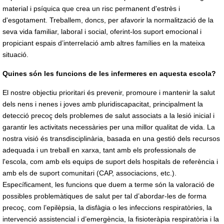
material i psíquica que crea un risc permanent d'estrès i
d'esgotament. Treballem, doncs, per afavorir la normalització de la
seva vida familiar, laboral i social, oferint-los suport emocional i
propiciant espais d’interrelació amb altres famílies en la mateixa
situació.
Quines són les funcions de les infermeres en aquesta escola?
El nostre objectiu prioritari és prevenir, promoure i mantenir la salut
dels nens i nenes i joves amb pluridiscapacitat, principalment la
detecció precoç dels problemes de salut associats a la lesió inicial i
garantir les activitats necessàries per una millor qualitat de vida. La
nostra visió és transdisciplinària, basada en una gestió dels recursos
adequada i un treball en xarxa, tant amb els professionals de
l'escola, com amb els equips de suport dels hospitals de referència i
amb els de suport comunitari (CAP, associacions, etc.).
Específicament, les funcions que duem a terme són la valoració de
possibles problemàtiques de salut per tal d’abordar-les de forma
precoç, com l’epilèpsia, la disfàgia o les infeccions respiratòries, la
intervenció assistencial i d’emergència, la fisioteràpia respiratòria i la