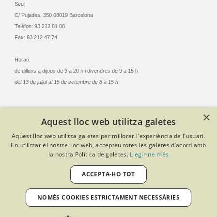
Seu:
C/ Pujades, 350 08019 Barcelona
Telèfon: 93 212 81 08
Fax: 93 212 47 74
Horari:
de dilluns a dijous de 9 a 20 h i divendres de 9 a 15 h
del 13 de juliol al 15 de setembre de 8 a 15 h
×
Aquest lloc web utilitza galetes
© Col·legi Oficial Infermeres i Infermers de Barcelona
Aquest lloc web utilitza galetes per millorar l'experiència de l'usuari.
Criteris de privacitat
Política de cookies
Avís legal
En utilitzar el nostre lloc web, accepteu totes les galetes d’acord amb
Política de protecció de dades
Política de qualitat
la nostra Política de galetes.
Llegir-ne més
Canal de denúncies
Desenvolupat amb Softeng Portal Builder
ACCEPTA-HO TOT
NOMÉS COOKIES ESTRICTAMENT NECESSÀRIES