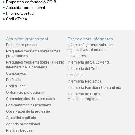
Propostes de formació COIB
Actualitat professional
Infermera virtual
Codi d'Ètica
Actualitat professional
Especialitats infermeres
En primera persona
Informació general sobre les
especialitats infermeres
Preguntes freqüents sobre temes
professionals
Llevadores
Preguntes freqüents sobre la gestió
Infermeria de Salut Mental
infermera de la demanda
Infermeria del Treball
Campanyes
Geriàtrica
Professió
Infermeria Pediàtrica
Codi d'Ètica
Infermeria Familiar i Comunitària
Ordenació professional
Infermeria de Cures
Competències de la professió
Medicoquirúrgiques
Posicionaments i reflexions
Observatori de la professió
Actualitat sanitària
Agenda professional
Premis i beques