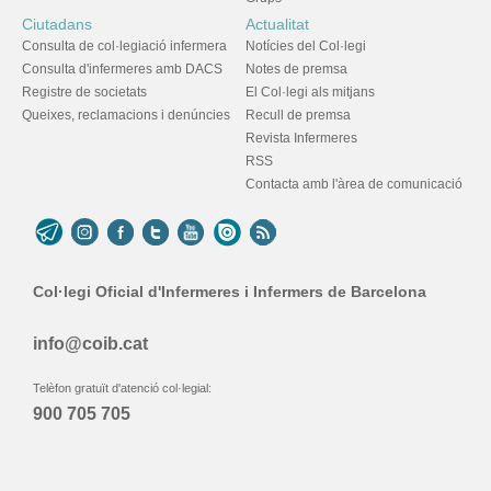
Ciutadans
Actualitat
Consulta de col·legiació infermera
Notícies del Col·legi
Consulta d'infermeres amb DACS
Notes de premsa
Registre de societats
El Col·legi als mitjans
Queixes, reclamacions i denúncies
Recull de premsa
Revista Infermeres
RSS
Contacta amb l'àrea de comunicació
Col·legi Oficial d'Infermeres i Infermers de Barcelona
info@coib.cat
Telèfon gratuït d'atenció col·legial:
900 705 705