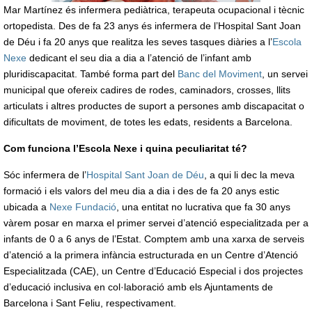
Mar Martínez és infermera pediàtrica, terapeuta ocupacional i tècnic
ortopedista. Des de fa 23 anys és infermera de l’Hospital Sant Joan
de Déu i fa 20 anys que realitza les seves tasques diàries a l’
Escola
Nexe
dedicant el seu dia a dia a l’atenció de l’infant amb
pluridiscapacitat. També forma part del
Banc del Moviment
, un servei
municipal que ofereix cadires de rodes, caminadors, crosses, llits
articulats i altres productes de suport a persones amb discapacitat o
dificultats de moviment, de totes les edats, residents a Barcelona.
Com funciona l’Escola Nexe i quina peculiaritat té?
Sóc infermera de l’
Hospital Sant Joan de Déu
, a qui li dec la meva
formació i els valors del meu dia a dia i des de fa 20 anys estic
ubicada a
Nexe Fundació
, una entitat no lucrativa que fa 30 anys
vàrem posar en marxa el primer servei d’atenció especialitzada per a
infants de 0 a 6 anys de l’Estat. Comptem amb una xarxa de serveis
d’atenció a la primera infància estructurada en un Centre d’Atenció
Especialitzada (CAE), un Centre d’Educació Especial i dos projectes
d’educació inclusiva en col·laboració amb els Ajuntaments de
Barcelona i Sant Feliu, respectivament.