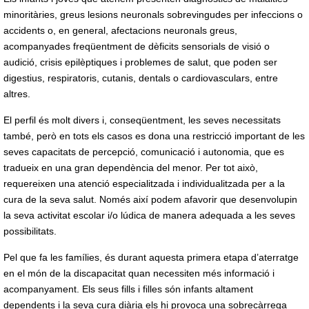
minoritàries, greus lesions neuronals sobrevingudes per infeccions o
accidents o, en general, afectacions neuronals greus,
acompanyades freqüentment de dèficits sensorials de visió o
audició, crisis epilèptiques i problemes de salut, que poden ser
digestius, respiratoris, cutanis, dentals o cardiovasculars, entre
altres.
El perfil és molt divers i, conseqüentment, les seves necessitats
també, però en tots els casos es dona una restricció important de les
seves capacitats de percepció, comunicació i autonomia, que es
tradueix en una gran dependència del menor. Per tot això,
requereixen una atenció especialitzada i individualitzada per a la
cura de la seva salut. Només així podem afavorir que desenvolupin
la seva activitat escolar i/o lúdica de manera adequada a les seves
possibilitats.
Pel que fa les famílies, és durant aquesta primera etapa d’aterratge
en el món de la discapacitat quan necessiten més informació i
acompanyament. Els seus fills i filles són infants altament
dependents i la seva cura diària els hi provoca una sobrecàrrega