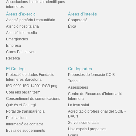
Associacions i societats científiques
infermeres
Àrees d'exercici
Àrees d'interès
Atenció primària i comunitària
Cooperació
Atenció hospitalària
Ètica
Atenció intermèdia
Emergències
Empresa
Cures Pal·liatives
Recerca
El Col·legi
Col·legiades
Protecció de dades Fundació
Propostes de formació COIB
Infermeres Barcelona
Treball
ISO-9001-ISO-14001-RGB.png
Assessories
Com ens organitzem
Centre de Recursos d’Informació
Consentiment de comunicacions
Infermera
Què és el Col·legi
La teva salut
Portal de transparència
Acreditació professional del COIB -
DAC's
Publicacions
Serveis comercials
Informació de contacte
Ús d'espais i propostes
Bústia de suggeriments
Grups