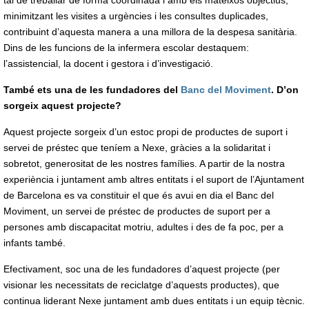
tal de treballar de forma coordinada i amb els mateixos objectius,
minimitzant les visites a urgències i les consultes duplicades,
contribuint d’aquesta manera a una millora de la despesa sanitària.
Dins de les funcions de la infermera escolar destaquem:
l’assistencial, la docent i gestora i d’investigació.
També ets una de les fundadores del
Banc del Moviment
. D’on
sorgeix aquest projecte?
Aquest projecte sorgeix d’un estoc propi de productes de suport i
servei de préstec que teníem a Nexe, gràcies a la solidaritat i
sobretot, generositat de les nostres famílies. A partir de la nostra
experiència i juntament amb altres entitats i el suport de l’Ajuntament
de Barcelona es va constituir el que és avui en dia el Banc del
Moviment, un servei de préstec de productes de suport per a
persones amb discapacitat motriu, adultes i des de fa poc, per a
infants també.
Efectivament, soc una de les fundadores d’aquest projecte (per
visionar les necessitats de reciclatge d’aquests productes), que
continua liderant Nexe juntament amb dues entitats i un equip tècnic.