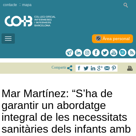
contacte
mapa
Àrea personal
Toggle
navigation
Compartir
Mar Martínez: “S’ha de
garantir un abordatge
integral de les necessitats
sanitàries dels infants amb