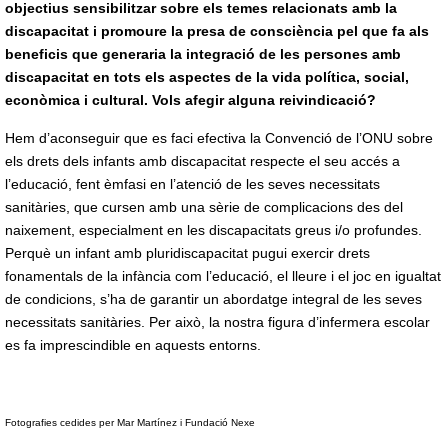
objectius sensibilitzar sobre els temes relacionats amb la
discapacitat i promoure la presa de consciència pel que fa als
beneficis que generaria la integració de les persones amb
discapacitat en tots els aspectes de la vida política, social,
econòmica i cultural. Vols afegir alguna reivindicació?
Hem d’aconseguir que es faci efectiva la Convenció de l’ONU sobre
els drets dels infants amb discapacitat respecte el seu accés a
l’educació, fent èmfasi en l’atenció de les seves necessitats
sanitàries, que cursen amb una sèrie de complicacions des del
naixement, especialment en les discapacitats greus i/o profundes.
Perquè un infant amb pluridiscapacitat pugui exercir drets
fonamentals de la infància com l’educació, el lleure i el joc en igualtat
de condicions, s’ha de garantir un abordatge integral de les seves
necessitats sanitàries. Per això, la nostra figura d’infermera escolar
es fa imprescindible en aquests entorns.
Fotografies cedides per Mar Martínez i Fundació Nexe