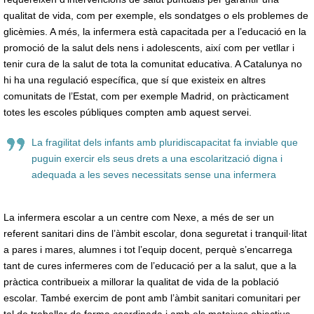
qualitat de vida, com per exemple, els sondatges o els problemes de
glicèmies. A més, la infermera està capacitada per a l’educació en la
promoció de la salut dels nens i adolescents, així com per vetllar i
tenir cura de la salut de tota la comunitat educativa. A Catalunya no
hi ha una regulació específica, que sí que existeix en altres
comunitats de l’Estat, com per exemple Madrid, on pràcticament
totes les escoles públiques compten amb aquest servei.
La fragilitat dels infants amb pluridiscapacitat fa inviable que
puguin exercir els seus drets a una escolarització digna i
adequada a les seves necessitats sense una infermera
La infermera escolar a un centre com Nexe, a més de ser un
referent sanitari dins de l’àmbit escolar, dona seguretat i tranquil·litat
a pares i mares, alumnes i tot l’equip docent, perquè s’encarrega
tant de cures infermeres com de l’educació per a la salut, que a la
pràctica contribueix a millorar la qualitat de vida de la població
escolar. També exercim de pont amb l’àmbit sanitari comunitari per