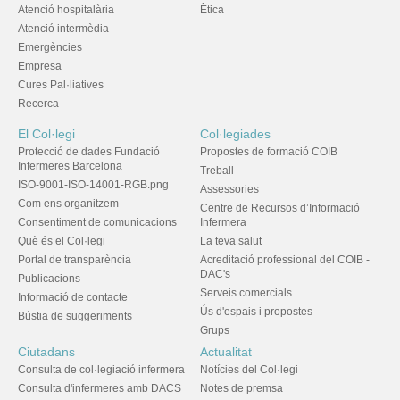
Atenció hospitalària
Ètica
Atenció intermèdia
Emergències
Empresa
Cures Pal·liatives
Recerca
El Col·legi
Col·legiades
Protecció de dades Fundació
Propostes de formació COIB
Infermeres Barcelona
Treball
ISO-9001-ISO-14001-RGB.png
Assessories
Com ens organitzem
Centre de Recursos d’Informació
Consentiment de comunicacions
Infermera
Què és el Col·legi
La teva salut
Portal de transparència
Acreditació professional del COIB -
DAC's
Publicacions
Serveis comercials
Informació de contacte
Ús d'espais i propostes
Bústia de suggeriments
Grups
Ciutadans
Actualitat
Consulta de col·legiació infermera
Notícies del Col·legi
Consulta d'infermeres amb DACS
Notes de premsa