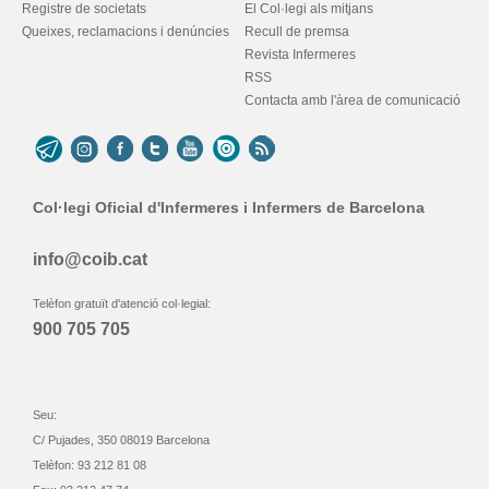
Registre de societats
El Col·legi als mitjans
Queixes, reclamacions i denúncies
Recull de premsa
Revista Infermeres
RSS
Contacta amb l'àrea de comunicació
Col·legi Oficial d'Infermeres i Infermers de Barcelona
info@coib.cat
Telèfon gratuït d'atenció col·legial:
900 705 705
Seu:
C/ Pujades, 350 08019 Barcelona
Telèfon: 93 212 81 08