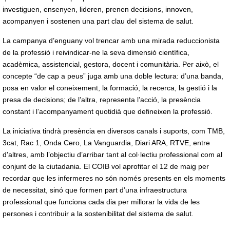
investiguen, ensenyen, lideren, prenen decisions, innoven,
acompanyen i sostenen una part clau del sistema de salut.
La campanya d’enguany vol trencar amb una mirada reduccionista
de la professió i reivindicar-ne la seva dimensió científica,
acadèmica, assistencial, gestora, docent i comunitària. Per això, el
concepte “de cap a peus” juga amb una doble lectura: d’una banda,
posa en valor el coneixement, la formació, la recerca, la gestió i la
presa de decisions; de l’altra, representa l’acció, la presència
constant i l’acompanyament quotidià que defineixen la professió.
La iniciativa tindrà presència en diversos canals i suports, com TMB,
3cat, Rac 1, Onda Cero, La Vanguardia, Diari ARA, RTVE, entre
d'altres, amb l’objectiu d’arribar tant al col·lectiu professional com al
conjunt de la ciutadania. El COIB vol aprofitar el 12 de maig per
recordar que les infermeres no són només presents en els moments
de necessitat, sinó que formen part d’una infraestructura
professional que funciona cada dia per millorar la vida de les
persones i contribuir a la sostenibilitat del sistema de salut.