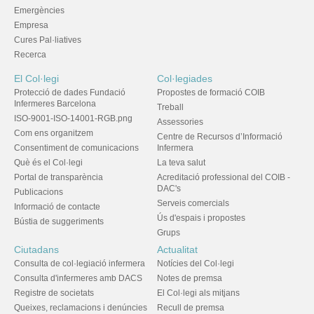
Emergències
Empresa
Cures Pal·liatives
Recerca
El Col·legi
Col·legiades
Protecció de dades Fundació
Propostes de formació COIB
Infermeres Barcelona
Treball
ISO-9001-ISO-14001-RGB.png
Assessories
Com ens organitzem
Centre de Recursos d’Informació
Consentiment de comunicacions
Infermera
Què és el Col·legi
La teva salut
Portal de transparència
Acreditació professional del COIB -
DAC's
Publicacions
Serveis comercials
Informació de contacte
Ús d'espais i propostes
Bústia de suggeriments
Grups
Ciutadans
Actualitat
Consulta de col·legiació infermera
Notícies del Col·legi
Consulta d'infermeres amb DACS
Notes de premsa
Registre de societats
El Col·legi als mitjans
Queixes, reclamacions i denúncies
Recull de premsa