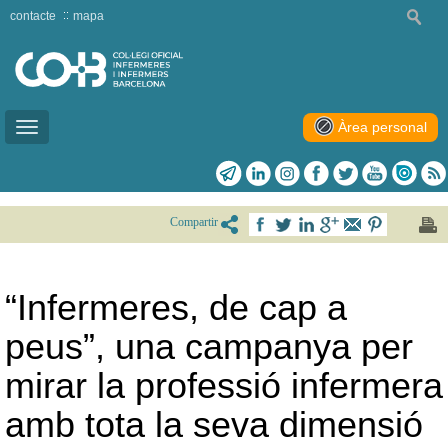
contacte
mapa
Àrea personal
Toggle
navigation
Compartir
“Infermeres, de cap a
peus”, una campanya per
mirar la professió infermera
amb tota la seva dimensió