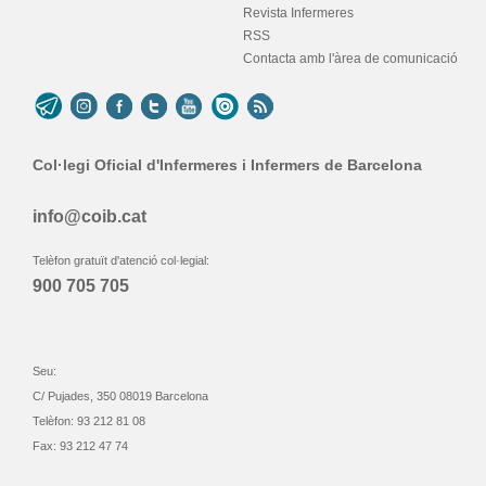
Revista Infermeres
RSS
Contacta amb l'àrea de comunicació
Col·legi Oficial d'Infermeres i Infermers de Barcelona
info@coib.cat
Telèfon gratuït d'atenció col·legial:
900 705 705
Seu:
C/ Pujades, 350 08019 Barcelona
Telèfon: 93 212 81 08
Fax: 93 212 47 74