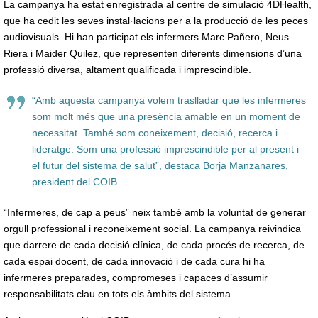
La campanya ha estat enregistrada al centre de simulació 4DHealth,
que ha cedit les seves instal·lacions per a la producció de les peces
audiovisuals. Hi han participat els infermers Marc Pañero, Neus
Riera i Maider Quilez, que representen diferents dimensions d’una
professió diversa, altament qualificada i imprescindible.
“Amb aquesta campanya volem traslladar que les infermeres
som molt més que una presència amable en un moment de
necessitat. També som coneixement, decisió, recerca i
lideratge. Som una professió imprescindible per al present i
el futur del sistema de salut”, destaca Borja Manzanares,
president del COIB.
“Infermeres, de cap a peus” neix també amb la voluntat de generar
orgull professional i reconeixement social. La campanya reivindica
que darrere de cada decisió clínica, de cada procés de recerca, de
cada espai docent, de cada innovació i de cada cura hi ha
infermeres preparades, compromeses i capaces d’assumir
responsabilitats clau en tots els àmbits del sistema.