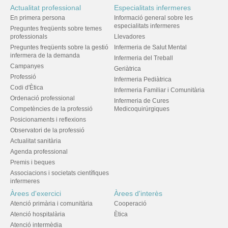
Actualitat professional
Especialitats infermeres
En primera persona
Informació general sobre les
especialitats infermeres
Preguntes freqüents sobre temes
professionals
Llevadores
Preguntes freqüents sobre la gestió
Infermeria de Salut Mental
infermera de la demanda
Infermeria del Treball
Campanyes
Geriàtrica
Professió
Infermeria Pediàtrica
Codi d'Ètica
Infermeria Familiar i Comunitària
Ordenació professional
Infermeria de Cures
Competències de la professió
Medicoquirúrgiques
Posicionaments i reflexions
Observatori de la professió
Actualitat sanitària
Agenda professional
Premis i beques
Associacions i societats científiques
infermeres
Àrees d'exercici
Àrees d'interès
Atenció primària i comunitària
Cooperació
Atenció hospitalària
Ètica
Atenció intermèdia