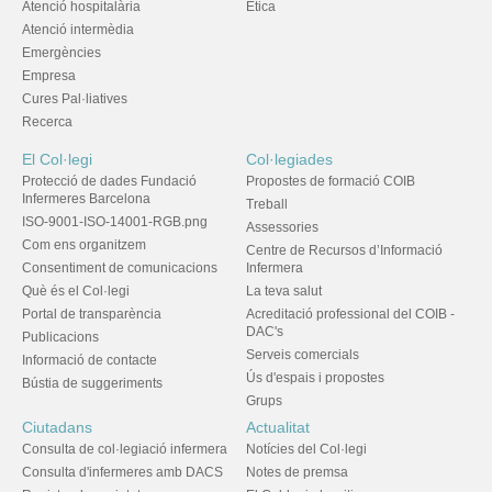
Atenció hospitalària
Ètica
Atenció intermèdia
Emergències
Empresa
Cures Pal·liatives
Recerca
El Col·legi
Col·legiades
Protecció de dades Fundació
Propostes de formació COIB
Infermeres Barcelona
Treball
ISO-9001-ISO-14001-RGB.png
Assessories
Com ens organitzem
Centre de Recursos d’Informació
Consentiment de comunicacions
Infermera
Què és el Col·legi
La teva salut
Portal de transparència
Acreditació professional del COIB -
DAC's
Publicacions
Serveis comercials
Informació de contacte
Ús d'espais i propostes
Bústia de suggeriments
Grups
Ciutadans
Actualitat
Consulta de col·legiació infermera
Notícies del Col·legi
Consulta d'infermeres amb DACS
Notes de premsa