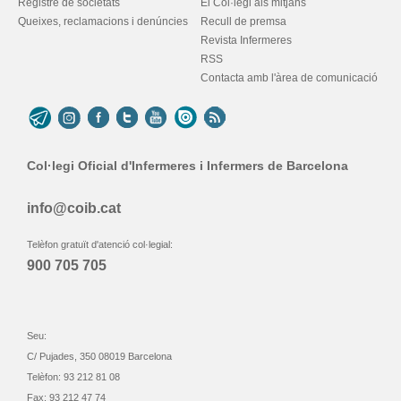
Registre de societats
El Col·legi als mitjans
Queixes, reclamacions i denúncies
Recull de premsa
Revista Infermeres
RSS
Contacta amb l'àrea de comunicació
Col·legi Oficial d'Infermeres i Infermers de Barcelona
info@coib.cat
Telèfon gratuït d'atenció col·legial:
900 705 705
Seu:
C/ Pujades, 350 08019 Barcelona
Telèfon: 93 212 81 08
Fax: 93 212 47 74