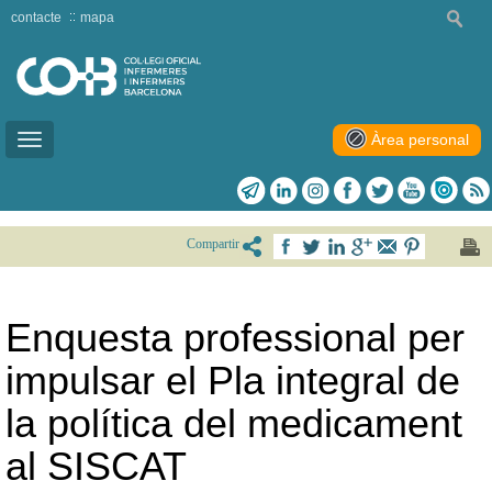
contacte
mapa
Àrea personal
Toggle
navigation
Compartir
Enquesta professional per
impulsar el Pla integral de
la política del medicament
al SISCAT