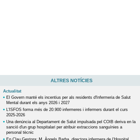
ALTRES NOTÍCIES
Actualitat
El Govern manté els incentius per als residents d'Infermeria de Salut
Mental durant els anys 2026 i 2027
L'ISFOS forma més de 20.900 infermeres i infermers durant el curs
2025-2026
Una denúncia al Departament de Salut impulsada pel COIB deriva en la
sanció d'un grup hospitalari per atribuir extraccions sanguínies a
personal tècnic
En Clau Gestora: M. Àngels Barba, directora infermera de l’Hospital