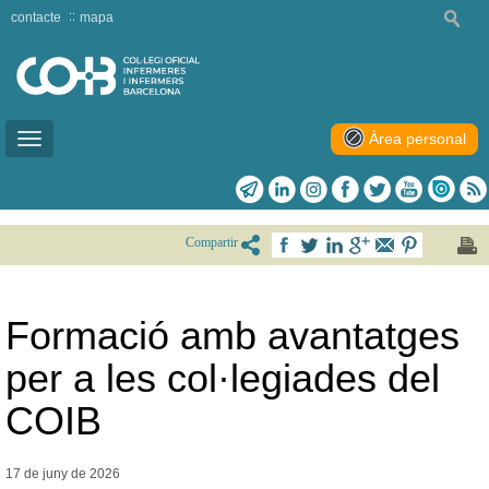
contacte
mapa
Àrea personal
Toggle
navigation
Compartir
Formació amb avantatges
per a les col·legiades del
COIB
17 de juny de
2026