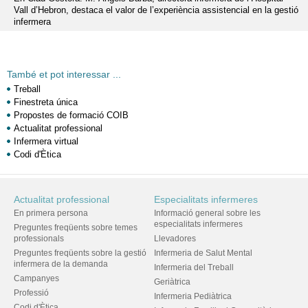
Vall d’Hebron, destaca el valor de l’experiència assistencial en la gestió
infermera
També et pot interessar ...
Treball
Finestreta única
Propostes de formació COIB
Actualitat professional
Infermera virtual
Codi d'Ètica
Actualitat professional
Especialitats infermeres
En primera persona
Informació general sobre les
especialitats infermeres
Preguntes freqüents sobre temes
professionals
Llevadores
Preguntes freqüents sobre la gestió
Infermeria de Salut Mental
infermera de la demanda
Infermeria del Treball
Campanyes
Geriàtrica
Professió
Infermeria Pediàtrica
Codi d'Ètica