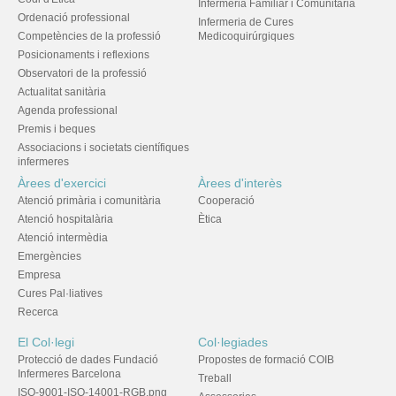
Infermeria Familiar i Comunitària
Ordenació professional
Infermeria de Cures
Competències de la professió
Medicoquirúrgiques
Posicionaments i reflexions
Observatori de la professió
Actualitat sanitària
Agenda professional
Premis i beques
Associacions i societats científiques
infermeres
Àrees d'exercici
Àrees d'interès
Atenció primària i comunitària
Cooperació
Atenció hospitalària
Ètica
Atenció intermèdia
Emergències
Empresa
Cures Pal·liatives
Recerca
El Col·legi
Col·legiades
Protecció de dades Fundació
Propostes de formació COIB
Infermeres Barcelona
Treball
ISO-9001-ISO-14001-RGB.png