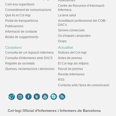
Assessories
Com ens organitzem
Centre de Recursos d’Informació
Consentiment de comunicacions
Infermera
Què és el Col·legi
La teva salut
Portal de transparència
Acreditació professional del COIB -
DAC's
Publicacions
Serveis comercials
Informació de contacte
Ús d'espais i propostes
Bústia de suggeriments
Grups
Ciutadans
Actualitat
Consulta de col·legiació infermera
Notícies del Col·legi
Consulta d'infermeres amb DACS
Notes de premsa
Registre de societats
El Col·legi als mitjans
Queixes, reclamacions i denúncies
Recull de premsa
Revista Infermeres
RSS
Contacta amb l'àrea de comunicació
Col·legi Oficial d'Infermeres i Infermers de Barcelona