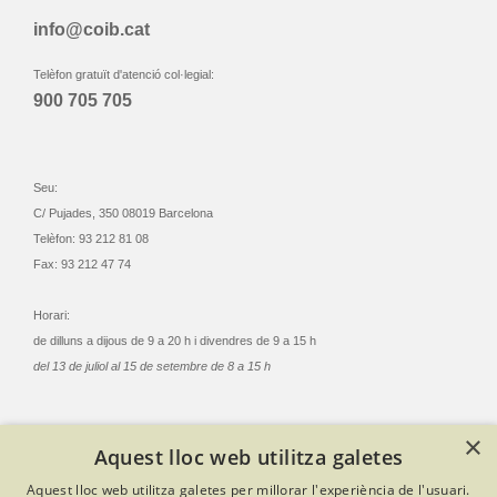
info@coib.cat
Telèfon gratuït d'atenció col·legial:
900 705 705
Seu:
C/ Pujades, 350 08019 Barcelona
Telèfon: 93 212 81 08
Fax: 93 212 47 74
Horari:
de dilluns a dijous de 9 a 20 h i divendres de 9 a 15 h
del 13 de juliol al 15 de setembre de 8 a 15 h
×
Aquest lloc web utilitza galetes
© Col·legi Oficial Infermeres i Infermers de Barcelona
Aquest lloc web utilitza galetes per millorar l'experiència de l'usuari.