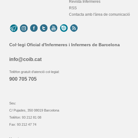
Revista Infermeres
RSS
Contacta amb l'àrea de comunicació
Col·legi Oficial d'Infermeres i Infermers de Barcelona
info@coib.cat
Telèfon gratuït d'atenció col·legial:
900 705 705
Seu:
C/ Pujades, 350 08019 Barcelona
Telèfon: 93 212 81 08
Fax: 93 212 47 74