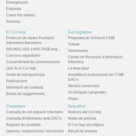
Emergències
Empresa
Cures Pal·liatives
Recerca
El Col·legi
Col·legiades
Protecció de dades Fundació
Propostes de formació COIB
Infermeres Barcelona
Treball
ISO-9001-ISO-14001-RGB.png
Assessories
Com ens organitzem
Centre de Recursos d’Informació
Consentiment de comunicacions
Infermera
Què és el Col·legi
La teva salut
Portal de transparència
Acreditació professional del COIB -
DAC's
Publicacions
Serveis comercials
Informació de contacte
Ús d'espais i propostes
Bústia de suggeriments
Grups
Ciutadans
Actualitat
Consulta de col·legiació infermera
Notícies del Col·legi
Consulta d'infermeres amb DACS
Notes de premsa
Registre de societats
El Col·legi als mitjans
Queixes, reclamacions i denúncies
Recull de premsa