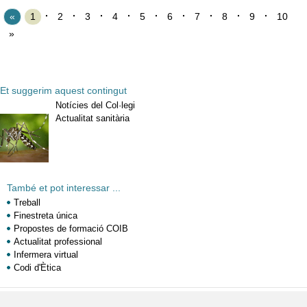
«
1
2
3
4
5
6
7
8
9
10
»
Et suggerim aquest contingut
Notícies del Col·legi
Actualitat sanitària
També et pot interessar ...
Treball
Finestreta única
Propostes de formació COIB
Actualitat professional
Infermera virtual
Codi d'Ètica