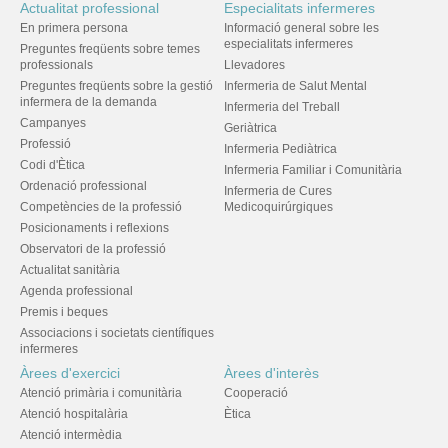
Actualitat professional
Especialitats infermeres
En primera persona
Informació general sobre les
especialitats infermeres
Preguntes freqüents sobre temes
professionals
Llevadores
Preguntes freqüents sobre la gestió
Infermeria de Salut Mental
infermera de la demanda
Infermeria del Treball
Campanyes
Geriàtrica
Professió
Infermeria Pediàtrica
Codi d'Ètica
Infermeria Familiar i Comunitària
Ordenació professional
Infermeria de Cures
Competències de la professió
Medicoquirúrgiques
Posicionaments i reflexions
Observatori de la professió
Actualitat sanitària
Agenda professional
Premis i beques
Associacions i societats científiques
infermeres
Àrees d'exercici
Àrees d'interès
Atenció primària i comunitària
Cooperació
Atenció hospitalària
Ètica
Atenció intermèdia