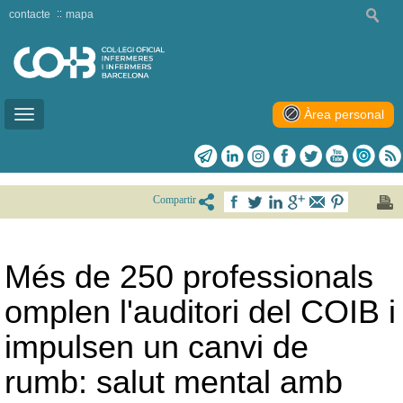
contacte
mapa
Àrea personal
Toggle
navigation
Compartir
Més de 250 professionals
omplen l'auditori del COIB i
impulsen un canvi de
rumb: salut mental amb