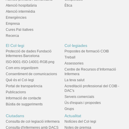
Atenció hospitalària
Ètica
Atenció intermèdia
Emergències
Empresa
Cures Pal·liatives
Recerca
El Col·legi
Col·legiades
Protecció de dades Fundació
Propostes de formació COIB
Infermeres Barcelona
Treball
ISO-9001-ISO-14001-RGB.png
Assessories
Com ens organitzem
Centre de Recursos d’Informació
Consentiment de comunicacions
Infermera
Què és el Col·legi
La teva salut
Portal de transparència
Acreditació professional del COIB -
DAC's
Publicacions
Serveis comercials
Informació de contacte
Ús d'espais i propostes
Bústia de suggeriments
Grups
Ciutadans
Actualitat
Consulta de col·legiació infermera
Notícies del Col·legi
Consulta d'infermeres amb DACS
Notes de premsa