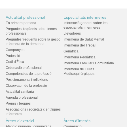
Actualitat professional
Especialitats infermeres
En primera persona
Informació general sobre les
especialitats infermeres
Preguntes freqüents sobre temes
professionals
Llevadores
Preguntes freqüents sobre la gestió
Infermeria de Salut Mental
infermera de la demanda
Infermeria del Treball
Campanyes
Geriàtrica
Professió
Infermeria Pediàtrica
Codi d'Ètica
Infermeria Familiar i Comunitària
Ordenació professional
Infermeria de Cures
Competències de la professió
Medicoquirúrgiques
Posicionaments i reflexions
Observatori de la professió
Actualitat sanitària
Agenda professional
Premis i beques
Associacions i societats científiques
infermeres
Àrees d'exercici
Àrees d'interès
Atenció primària i comunitària
Cooperació