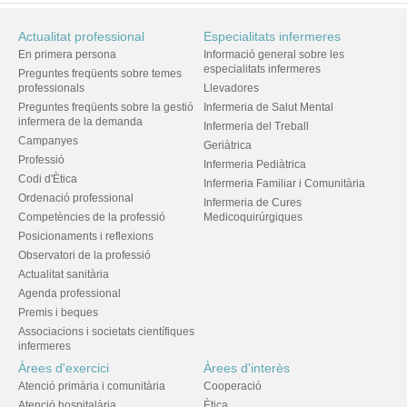
Actualitat professional
Especialitats infermeres
En primera persona
Informació general sobre les
especialitats infermeres
Preguntes freqüents sobre temes
professionals
Llevadores
Preguntes freqüents sobre la gestió
Infermeria de Salut Mental
infermera de la demanda
Infermeria del Treball
Campanyes
Geriàtrica
Professió
Infermeria Pediàtrica
Codi d'Ètica
Infermeria Familiar i Comunitària
Ordenació professional
Infermeria de Cures
Competències de la professió
Medicoquirúrgiques
Posicionaments i reflexions
Observatori de la professió
Actualitat sanitària
Agenda professional
Premis i beques
Associacions i societats científiques
infermeres
Àrees d'exercici
Àrees d'interès
Atenció primària i comunitària
Cooperació
Atenció hospitalària
Ètica