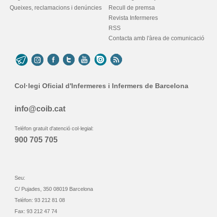
Queixes, reclamacions i denúncies
Recull de premsa
Revista Infermeres
RSS
Contacta amb l'àrea de comunicació
Col·legi Oficial d'Infermeres i Infermers de Barcelona
info@coib.cat
Telèfon gratuït d'atenció col·legial:
900 705 705
Seu:
C/ Pujades, 350 08019 Barcelona
Telèfon: 93 212 81 08
Fax: 93 212 47 74