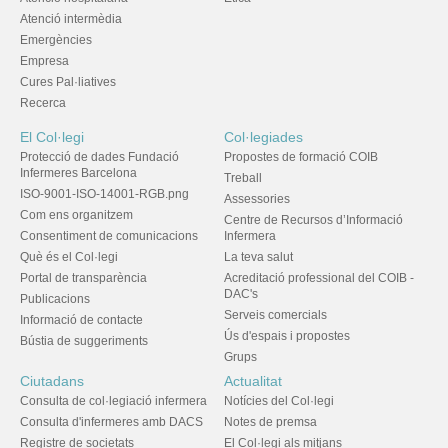
Atenció intermèdia
Emergències
Empresa
Cures Pal·liatives
Recerca
El Col·legi
Col·legiades
Protecció de dades Fundació
Propostes de formació COIB
Infermeres Barcelona
Treball
ISO-9001-ISO-14001-RGB.png
Assessories
Com ens organitzem
Centre de Recursos d’Informació
Consentiment de comunicacions
Infermera
Què és el Col·legi
La teva salut
Portal de transparència
Acreditació professional del COIB -
DAC's
Publicacions
Serveis comercials
Informació de contacte
Ús d'espais i propostes
Bústia de suggeriments
Grups
Ciutadans
Actualitat
Consulta de col·legiació infermera
Notícies del Col·legi
Consulta d'infermeres amb DACS
Notes de premsa
Registre de societats
El Col·legi als mitjans