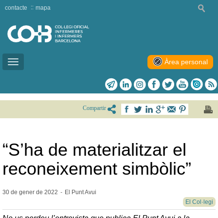
contacte
mapa
Àrea personal
Toggle
navigation
Compartir
“S’ha de materialitzar el
reconeixement simbòlic”
30 de gener de
2022
-
El Punt Avui
El Col·legi