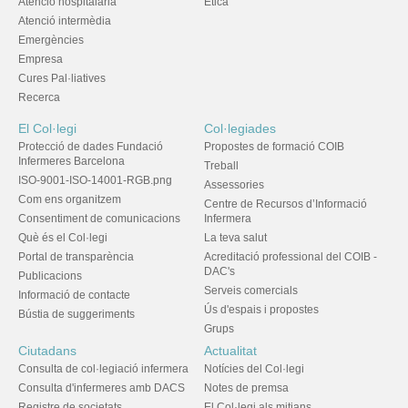
Atenció hospitalària
Ètica
Atenció intermèdia
Emergències
Empresa
Cures Pal·liatives
Recerca
El Col·legi
Col·legiades
Protecció de dades Fundació
Propostes de formació COIB
Infermeres Barcelona
Treball
ISO-9001-ISO-14001-RGB.png
Assessories
Com ens organitzem
Centre de Recursos d’Informació
Consentiment de comunicacions
Infermera
Què és el Col·legi
La teva salut
Portal de transparència
Acreditació professional del COIB -
DAC's
Publicacions
Serveis comercials
Informació de contacte
Ús d'espais i propostes
Bústia de suggeriments
Grups
Ciutadans
Actualitat
Consulta de col·legiació infermera
Notícies del Col·legi
Consulta d'infermeres amb DACS
Notes de premsa
Registre de societats
El Col·legi als mitjans