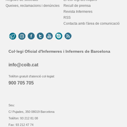
Queixes, reclamacions i denúncies
Recull de premsa
Revista Infermeres
RSS
Contacta amb l'àrea de comunicació
Col·legi Oficial d'Infermeres i Infermers de Barcelona
info@coib.cat
Telèfon gratuït d'atenció col·legial:
900 705 705
Seu:
C/ Pujades, 350 08019 Barcelona
Telèfon: 93 212 81 08
Fax: 93 212 47 74