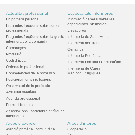
Actualitat professional
Especialitats infermeres
En primera persona
Informació general sobre les
especialitats infermeres
Preguntes freqüents sobre temes
professionals
Llevadores
Preguntes freqüents sobre la gestió
Infermeria de Salut Mental
infermera de la demanda
Infermeria del Treball
Campanyes
Geriàtrica
Professió
Infermeria Pediàtrica
Codi d'Ètica
Infermeria Familiar i Comunitària
Ordenació professional
Infermeria de Cures
Competències de la professió
Medicoquirúrgiques
Posicionaments i reflexions
Observatori de la professió
Actualitat sanitària
Agenda professional
Premis i beques
Associacions i societats científiques
infermeres
Àrees d'exercici
Àrees d'interès
Atenció primària i comunitària
Cooperació