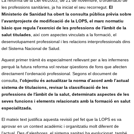
La reforma de la Llei 44/2003, de 21 de novembre, d’ordenació de
les professions sanitàries, ja ha iniciat el seu recorregut.
El
Ministerio de Sanidad ha obert la consulta pública prèvia sobre
l’avantprojecte de modificació de la LOPS, el marc normatiu
bàsic que regula l’exercici de les professions de l'àmbit de la
salut titulades
, així com aspectes vinculats a la formació, el
desenvolupament professional i les relacions interprofessionals dins
del Sistema Nacional de Salud.
Aquest primer tràmit és especialment rellevant per a les infermeres
perquè la futura reforma vol revisar qüestions de fons que afecten
directament l’ordenació professional. Segons el document de
consulta,
l’objectiu és actualitzar la norma d’acord amb l’actual
sistema de titulacions, revisar la classificació de les
professions de l'àmbit de la salut, determinats aspectes de les
seves funcions i elements relacionats amb la formació en salut
especialitzada.
El mateix text justifica aquesta revisió pel fet que la LOPS es va
aprovar en un context acadèmic i organitzatiu molt diferent de
l’actual. Des d’aleshores, el sistema sanitari ha evolucionat, també