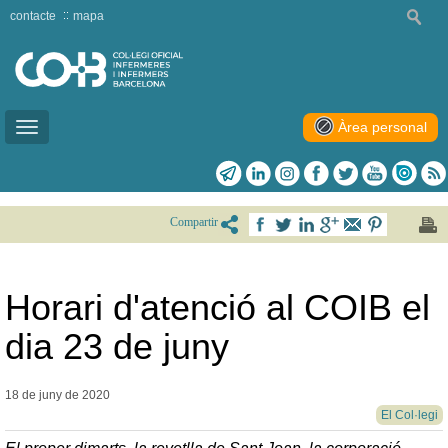
contacte
mapa
Àrea personal
Toggle
navigation
Compartir
Horari d'atenció al COIB el
dia 23 de juny
18 de juny de
2020
El Col·legi