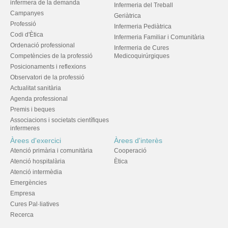
infermera de la demanda
Infermeria del Treball
Campanyes
Geriàtrica
Professió
Infermeria Pediàtrica
Codi d'Ètica
Infermeria Familiar i Comunitària
Ordenació professional
Infermeria de Cures
Competències de la professió
Medicoquirúrgiques
Posicionaments i reflexions
Observatori de la professió
Actualitat sanitària
Agenda professional
Premis i beques
Associacions i societats científiques
infermeres
Àrees d'exercici
Àrees d'interès
Atenció primària i comunitària
Cooperació
Atenció hospitalària
Ètica
Atenció intermèdia
Emergències
Empresa
Cures Pal·liatives
Recerca