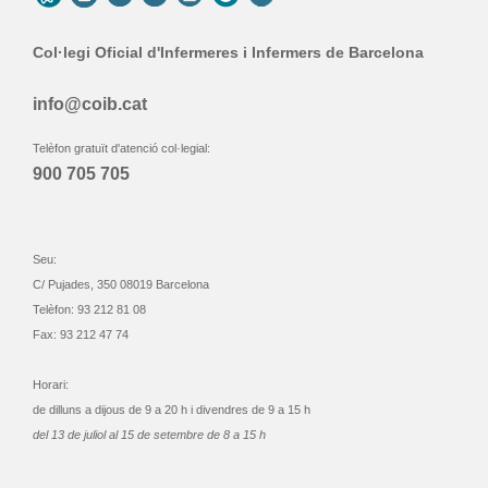
Col·legi Oficial d'Infermeres i Infermers de Barcelona
info@coib.cat
Telèfon gratuït d'atenció col·legial:
900 705 705
Seu:
C/ Pujades, 350 08019 Barcelona
Telèfon: 93 212 81 08
Fax: 93 212 47 74
Horari:
de dilluns a dijous de 9 a 20 h i divendres de 9 a 15 h
del 13 de juliol al 15 de setembre de 8 a 15 h