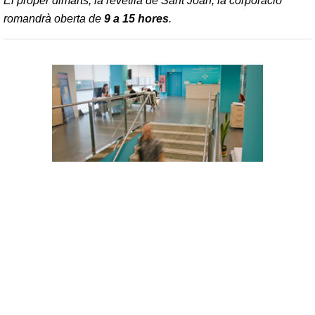
El proper dimarts, la revetlla de Sant Joan, la corporació
romandrà oberta de
9 a 15 hores
.