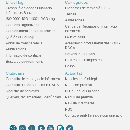
El Col·legi
Col·legiades
Protecció de dades Fundació
Propostes de formació COIB
Infermeres Barcelona
Treball
ISO-9001-ISO-14001-RGB.png
Assessories
Com ens organitzem
Centre de Recursos d’Informació
Consentiment de comunicacions
Infermera
Què és el Col·legi
La teva salut
Portal de transparència
Acreditació professional del COIB -
DAC's
Publicacions
Serveis comercials
Informació de contacte
Ús d'espais i propostes
Bústia de suggeriments
Grups
Ciutadans
Actualitat
Consulta de col·legiació infermera
Notícies del Col·legi
Consulta d'infermeres amb DACS
Notes de premsa
Registre de societats
El Col·legi als mitjans
Queixes, reclamacions i denúncies
Recull de premsa
Revista Infermeres
RSS
Contacta amb l'àrea de comunicació