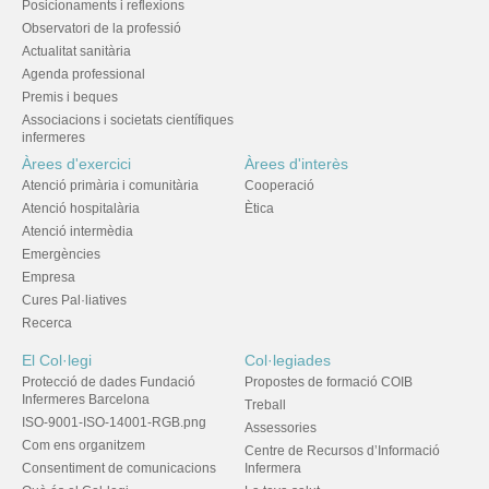
Posicionaments i reflexions
Observatori de la professió
Actualitat sanitària
Agenda professional
Premis i beques
Associacions i societats científiques
infermeres
Àrees d'exercici
Àrees d'interès
Atenció primària i comunitària
Cooperació
Atenció hospitalària
Ètica
Atenció intermèdia
Emergències
Empresa
Cures Pal·liatives
Recerca
El Col·legi
Col·legiades
Protecció de dades Fundació
Propostes de formació COIB
Infermeres Barcelona
Treball
ISO-9001-ISO-14001-RGB.png
Assessories
Com ens organitzem
Centre de Recursos d’Informació
Consentiment de comunicacions
Infermera