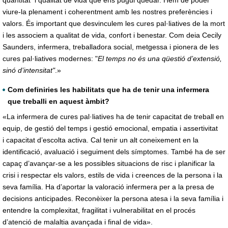
quantitat i qualitat de vida que ens pugui quedar. Hem de poder
viure-la plenament i coherentment amb les nostres preferències i
valors. És important que desvinculem les cures pal·liatives de la mort
i les associem a qualitat de vida, confort i benestar. Com deia Cecily
Saunders, infermera, treballadora social, metgessa i pionera de les
cures pal·liatives modernes: "
El temps no és una qüestió d’extensió,
sinó d’intensitat"
.»
Com definiries les habilitats que ha de tenir una infermera
que treballi en aquest àmbit?
«La infermera de cures pal·liatives ha de tenir capacitat de treball en
equip, de gestió del temps i gestió emocional, empatia i assertivitat
i capacitat d’escolta activa. Cal tenir un alt coneixement en la
identificació, avaluació i seguiment dels símptomes. També ha de ser
capaç d’avançar-se a les possibles situacions de risc i planificar la
crisi i respectar els valors, estils de vida i creences de la persona i la
seva família. Ha d’aportar la valoració infermera per a la presa de
decisions anticipades. Reconèixer la persona atesa i la seva família i
entendre la complexitat, fragilitat i vulnerabilitat en el procés
d’atenció de malaltia avançada i final de vida».