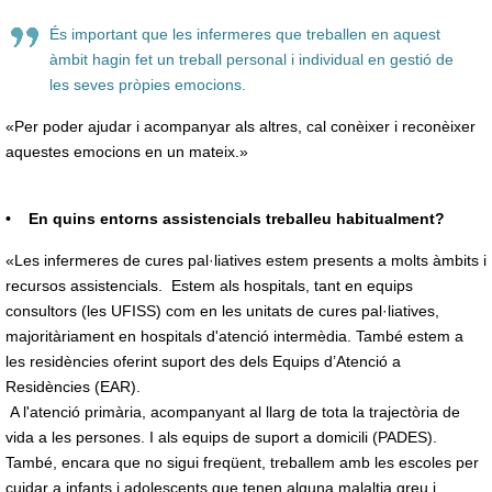
És important que les infermeres que treballen en aquest
àmbit hagin fet un treball personal i individual en gestió de
les seves pròpies emocions.
«Per poder ajudar i acompanyar als altres, cal conèixer i reconèixer
aquestes emocions en un mateix.»
• En quins entorns assistencials treballeu habitualment?
«Les infermeres de cures pal·liatives estem presents a molts àmbits i
recursos assistencials. Estem als hospitals, tant en equips
consultors (les UFISS) com en les unitats de cures pal·liatives,
majoritàriament en hospitals d'atenció intermèdia. També estem a
les residències oferint suport des dels Equips d’Atenció a
Residències (EAR).
A l'atenció primària, acompanyant al llarg de tota la trajectòria de
vida a les persones. I als equips de suport a domicili (PADES).
També, encara que no sigui freqüent, treballem amb les escoles per
cuidar a infants i adolescents que tenen alguna malaltia greu i