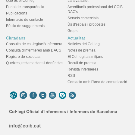
Què és el Col·legi
La teva salut
Portal de transparència
Acreditació professional del COIB -
DAC's
Publicacions
Serveis comercials
Informació de contacte
Ús d'espais i propostes
Bústia de suggeriments
Grups
Ciutadans
Actualitat
Consulta de col·legiació infermera
Notícies del Col·legi
Consulta d'infermeres amb DACS
Notes de premsa
Registre de societats
El Col·legi als mitjans
Queixes, reclamacions i denúncies
Recull de premsa
Revista Infermeres
RSS
Contacta amb l'àrea de comunicació
Col·legi Oficial d'Infermeres i Infermers de Barcelona
info@coib.cat