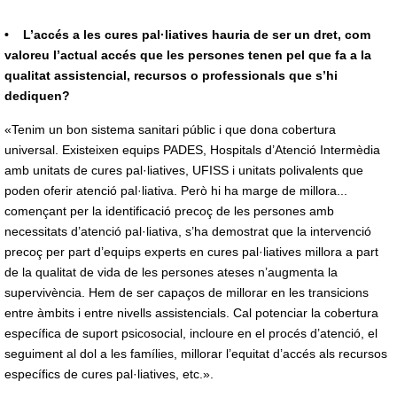
• L’accés a les cures pal·liatives hauria de ser un dret, com
valoreu l’actual accés que les persones tenen pel que fa a la
qualitat assistencial, recursos o professionals que s’hi
dediquen?
«Tenim un bon sistema sanitari públic i que dona cobertura
universal. Existeixen equips PADES, Hospitals d’Atenció Intermèdia
amb unitats de cures pal·liatives, UFISS i unitats polivalents que
poden oferir atenció pal·liativa. Però hi ha marge de millora...
començant per la identificació precoç de les persones amb
necessitats d’atenció pal·liativa, s’ha demostrat que la intervenció
precoç per part d’equips experts en cures pal·liatives millora a part
de la qualitat de vida de les persones ateses n’augmenta la
supervivència. Hem de ser capaços de millorar en les transicions
entre àmbits i entre nivells assistencials. Cal potenciar la cobertura
específica de suport psicosocial, incloure en el procés d’atenció, el
seguiment al dol a les famílies, millorar l’equitat d’accés als recursos
específics de cures pal·liatives, etc.».