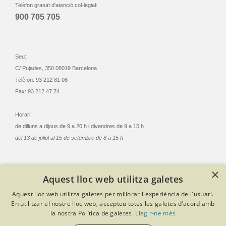
Telèfon gratuït d'atenció col·legial:
900 705 705
Seu:
C/ Pujades, 350 08019 Barcelona
Telèfon: 93 212 81 08
Fax: 93 212 47 74
Horari:
de dilluns a dijous de 9 a 20 h i divendres de 9 a 15 h
del 13 de juliol al 15 de setembre de 8 a 15 h
×
Aquest lloc web utilitza galetes
© Col·legi Oficial Infermeres i Infermers de Barcelona
Aquest lloc web utilitza galetes per millorar l'experiència de l'usuari.
Criteris de privacitat
Política de cookies
Avís legal
En utilitzar el nostre lloc web, accepteu totes les galetes d’acord amb
Política de protecció de dades
Política de qualitat
la nostra Política de galetes.
Llegir-ne més
Canal de denúncies
Desenvolupat amb Softeng Portal Builder