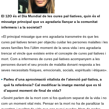
El 12O és el Dia Mundial de les cures pal·liatives, quin és el
missatge principal que us agradaria llançar a la comunitat
infermera i a la societat?
«El principal missatge que ens agradaria transmetre és que les
cures pal·liatives tenen per objectiu cuidar les persones malaltes i les
seves famílies fins l’últim moment de la seva vida i ens agradaria
trencar el vincle que existeix entre el concepte de cures pal·liatives i
mort. Com a infermeres de cures pal·liatives acompanyem a les
persones durant el seu procés de malaltia donant resposta a les
seves necessitats físiques, emocionals, socials, espirituals i ètiques».
Parleu d’una aproximació vitalista de l’atenció pal·liativa, a
què fa referència? Cal modificar la imatge mental que es té
d’aquest moment de final de vida?
«Sovint parlem de la mort com si fos quelcom separat de la vida i no
com un moment vital més. Pensar en la mort no ha de paralitzar la