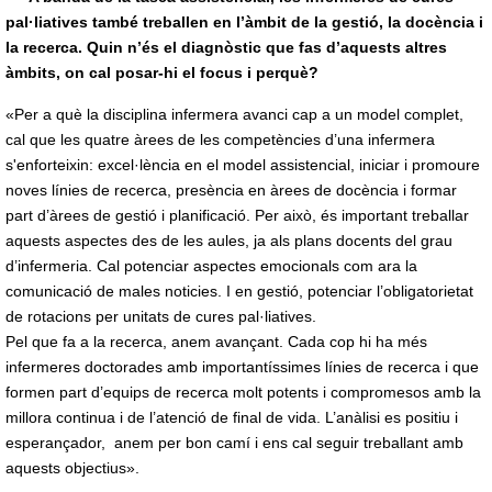
pal·liatives també treballen en l’àmbit de la gestió, la docència i
la recerca. Quin n’és el diagnòstic que fas d’aquests altres
àmbits, on cal posar-hi el focus i perquè?
«Per a què la disciplina infermera avanci cap a un model complet,
cal que les quatre àrees de les competències d’una infermera
s'enforteixin: excel·lència en el model assistencial, iniciar i promoure
noves línies de recerca, presència en àrees de docència i formar
part d’àrees de gestió i planificació. Per això, és important treballar
aquests aspectes des de les aules, ja als plans docents del grau
d’infermeria. Cal potenciar aspectes emocionals com ara la
comunicació de males noticies. I en gestió, potenciar l’obligatorietat
de rotacions per unitats de cures pal·liatives.
Pel que fa a la recerca, anem avançant. Cada cop hi ha més
infermeres doctorades amb importantíssimes línies de recerca i que
formen part d’equips de recerca molt potents i compromesos amb la
millora continua i de l’atenció de final de vida. L’anàlisi es positiu i
esperançador, anem per bon camí i ens cal seguir treballant amb
aquests objectius».