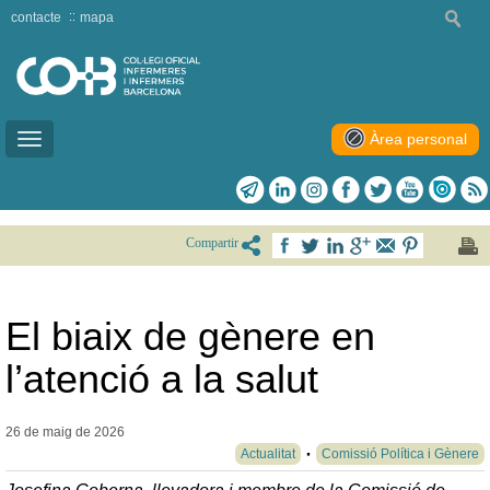
contacte
mapa
Àrea personal
Toggle
navigation
Compartir
El biaix de gènere en
l’atenció a la salut
26 de maig de
2026
Actualitat
Comissió Política i Gènere