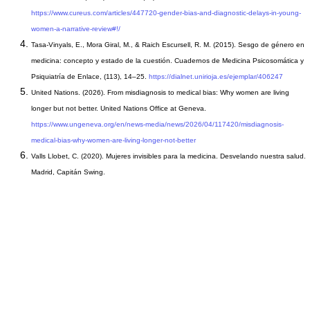
https://www.cureus.com/articles/447720-gender-bias-and-diagnostic-delays-in-young-
women-a-narrative-review#!/
Tasa-Vinyals, E., Mora Giral, M., & Raich Escursell, R. M. (2015). Sesgo de género en
medicina: concepto y estado de la cuestión. Cuadernos de Medicina Psicosomática y
Psiquiatría de Enlace, (113), 14–25.
https://dialnet.unirioja.es/ejemplar/406247
United Nations. (2026). From misdiagnosis to medical bias: Why women are living
longer but not better. United Nations Office at Geneva.
https://www.ungeneva.org/en/news-media/news/2026/04/117420/misdiagnosis-
medical-bias-why-women-are-living-longer-not-better
Valls Llobet, C. (2020). Mujeres invisibles para la medicina. Desvelando nuestra salud.
Madrid, Capitán Swing.