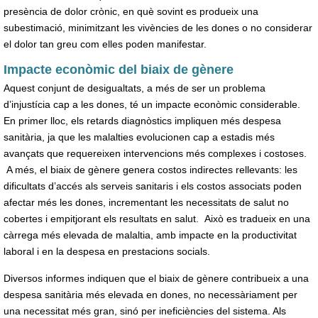
presència de dolor crònic, en què sovint es produeix una
subestimació, minimitzant les vivències de les dones o no considerar
el dolor tan greu com elles poden manifestar.
Impacte econòmic del biaix de gènere
Aquest conjunt de desigualtats, a més de ser un problema
d’injustícia cap a les dones, té un impacte econòmic considerable.
En primer lloc, els retards diagnòstics impliquen més despesa
sanitària, ja que les malalties evolucionen cap a estadis més
avançats que requereixen intervencions més complexes i costoses.
A més, el biaix de gènere genera costos indirectes rellevants: les
dificultats d’accés als serveis sanitaris i els costos associats poden
afectar més les dones, incrementant les necessitats de salut no
cobertes i empitjorant els resultats en salut. Això es tradueix en una
càrrega més elevada de malaltia, amb impacte en la productivitat
laboral i en la despesa en prestacions socials.
Diversos informes indiquen que el biaix de gènere contribueix a una
despesa sanitària més elevada en dones, no necessàriament per
una necessitat més gran, sinó per ineficiències del sistema. Als