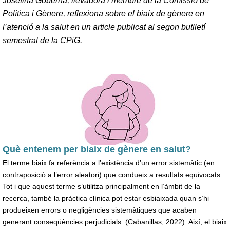
Josefina Goberna, llevadora i membre de la Comissió de
Política i Gènere, reflexiona sobre el biaix de gènere en
l’atenció a la salut en un article publicat al segon butlletí
semestral de la CPiG.
Què entenem per biaix de gènere en salut?
El terme biaix fa referència a l’existència d’un error sistemàtic (en
contraposició a l’error aleatori) que condueix a resultats equivocats.
Tot i que aquest terme s’utilitza principalment en l’àmbit de la
recerca, també la pràctica clínica pot estar esbiaixada quan s’hi
produeixen errors o negligències sistemàtiques que acaben
generant conseqüències perjudicials. (Cabanillas, 2022). Així, el biaix