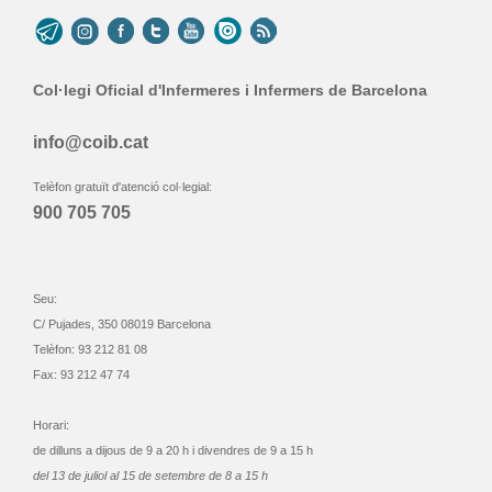
Col·legi Oficial d'Infermeres i Infermers de Barcelona
info@coib.cat
Telèfon gratuït d'atenció col·legial:
900 705 705
Seu:
C/ Pujades, 350 08019 Barcelona
Telèfon: 93 212 81 08
Fax: 93 212 47 74
Horari:
de dilluns a dijous de 9 a 20 h i divendres de 9 a 15 h
del 13 de juliol al 15 de setembre de 8 a 15 h