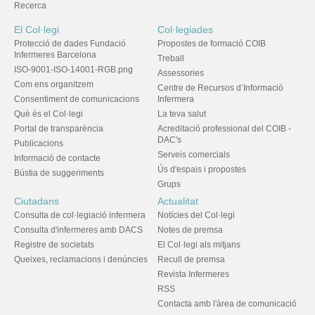
Recerca
El Col·legi
Col·legiades
Protecció de dades Fundació
Propostes de formació COIB
Infermeres Barcelona
Treball
ISO-9001-ISO-14001-RGB.png
Assessories
Com ens organitzem
Centre de Recursos d’Informació
Consentiment de comunicacions
Infermera
Què és el Col·legi
La teva salut
Portal de transparència
Acreditació professional del COIB -
DAC's
Publicacions
Serveis comercials
Informació de contacte
Ús d'espais i propostes
Bústia de suggeriments
Grups
Ciutadans
Actualitat
Consulta de col·legiació infermera
Notícies del Col·legi
Consulta d'infermeres amb DACS
Notes de premsa
Registre de societats
El Col·legi als mitjans
Queixes, reclamacions i denúncies
Recull de premsa
Revista Infermeres
RSS
Contacta amb l'àrea de comunicació