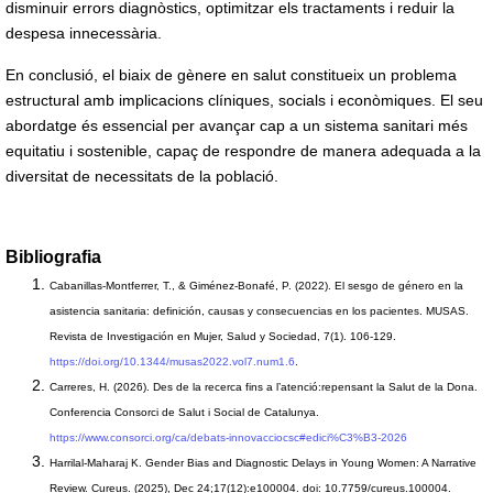
disminuir errors diagnòstics, optimitzar els tractaments i reduir la
despesa innecessària.
En conclusió, el biaix de gènere en salut constitueix un problema
estructural amb implicacions clíniques, socials i econòmiques. El seu
abordatge és essencial per avançar cap a un sistema sanitari més
equitatiu i sostenible, capaç de respondre de manera adequada a la
diversitat de necessitats de la població.
Bibliografia
Cabanillas-Montferrer, T., & Giménez-Bonafé, P. (2022). El sesgo de género en la
asistencia sanitaria: definición, causas y consecuencias en los pacientes. MUSAS.
Revista de Investigación en Mujer, Salud y Sociedad, 7(1). 106-129.
https://doi.org/10.1344/musas2022.vol7.num1.6
.
Carreres, H. (2026). Des de la recerca fins a l’atenció:repensant la Salut de la Dona.
Conferencia Consorci de Salut i Social de Catalunya.
https://www.consorci.org/ca/debats-innovacciocsc#edici%C3%B3-2026
Harrilal-Maharaj K. Gender Bias and Diagnostic Delays in Young Women: A Narrative
Review. Cureus. (2025), Dec 24;17(12):e100004. doi: 10.7759/cureus.100004.