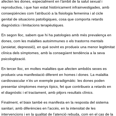
afecten les dones, especialment en l’àmbit de la salut sexual i
reproductiva, i que han estat històricament infrainvestigades, amb
conseqüències com l’atribució a la fisiologia femenina i al cicle
genital de situacions patològiques, cosa que comporta retards
diagnòstics i limitacions terapèutiques.
En segon lloc, sabem que hi ha patologies amb més prevalença en
dones, com les malalties autoimmunes o els trastorns mentals
(ansietat, depressió), en què sovint es produeix una menor legitimitat
clínica dels símptomes, amb la consegüent tendència a la seva
psicologització.
En tercer lloc, en moltes malalties que afecten ambdós sexes es
produeix una manifestació diferent en homes i dones. La malaltia
cardiovascular n’és un exemple paradigmàtic: les dones poden
presentar símptomes menys típics, fet que contribueix a retards en
el diagnòstic i el tractament, amb pitjors resultats clínics.
Finalment, el biaix també es manifesta en la resposta del sistema
sanitari, amb diferències en l’accés, en la intensitat de les
intervencions i en la qualitat de l’atenció rebuda, com en el cas de la