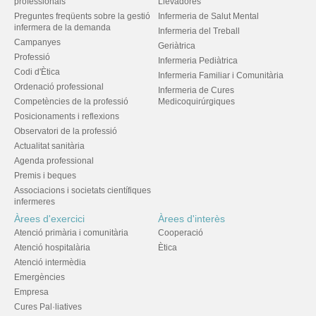
professionals
Llevadores
Preguntes freqüents sobre la gestió
Infermeria de Salut Mental
infermera de la demanda
Infermeria del Treball
Campanyes
Geriàtrica
Professió
Infermeria Pediàtrica
Codi d'Ètica
Infermeria Familiar i Comunitària
Ordenació professional
Infermeria de Cures
Competències de la professió
Medicoquirúrgiques
Posicionaments i reflexions
Observatori de la professió
Actualitat sanitària
Agenda professional
Premis i beques
Associacions i societats científiques
infermeres
Àrees d'exercici
Àrees d'interès
Atenció primària i comunitària
Cooperació
Atenció hospitalària
Ètica
Atenció intermèdia
Emergències
Empresa
Cures Pal·liatives