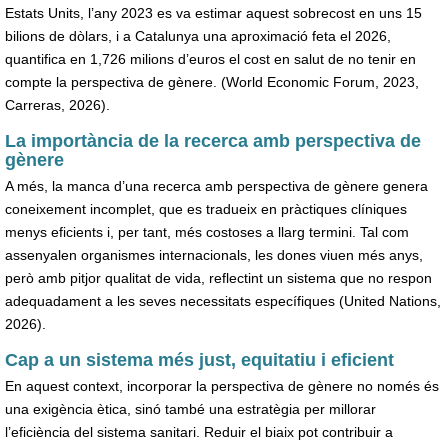
Estats Units, l’any 2023 es va estimar aquest sobrecost en uns 15
bilions de dòlars, i a Catalunya una aproximació feta el 2026,
quantifica en 1,726 milions d’euros el cost en salut de no tenir en
compte la perspectiva de gènere. (World Economic Forum, 2023,
Carreras, 2026).
La importància de la recerca amb perspectiva de
gènere
A més, la manca d’una recerca amb perspectiva de gènere genera
coneixement incomplet, que es tradueix en pràctiques clíniques
menys eficients i, per tant, més costoses a llarg termini. Tal com
assenyalen organismes internacionals, les dones viuen més anys,
però amb pitjor qualitat de vida, reflectint un sistema que no respon
adequadament a les seves necessitats específiques (United Nations,
2026).
Cap a un sistema més just, equitatiu i eficient
En aquest context, incorporar la perspectiva de gènere no només és
una exigència ètica, sinó també una estratègia per millorar
l’eficiència del sistema sanitari. Reduir el biaix pot contribuir a