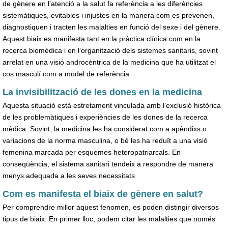
de gènere en l’atenció a la salut fa referència a les diferències
sistemàtiques, evitables i injustes en la manera com es prevenen,
diagnostiquen i tracten les malalties en funció del sexe i del gènere.
Aquest biaix es manifesta tant en la pràctica clínica com en la
recerca biomèdica i en l’organització dels sistemes sanitaris, sovint
arrelat en una visió androcèntrica de la medicina que ha utilitzat el
cos masculí com a model de referència.
La invisibilització de les dones en la medicina
Aquesta situació està estretament vinculada amb l’exclusió històrica
de les problemàtiques i experiències de les dones de la recerca
mèdica. Sovint, la medicina les ha considerat com a apèndixs o
variacions de la norma masculina, o bé les ha reduït a una visió
femenina marcada per esquemes heteropatriarcals. En
conseqüència, el sistema sanitari tendeix a respondre de manera
menys adequada a les seves necessitats.
Com es manifesta el biaix de gènere en salut?
Per comprendre millor aquest fenomen, es poden distingir diversos
tipus de biaix. En primer lloc, podem citar les malalties que només