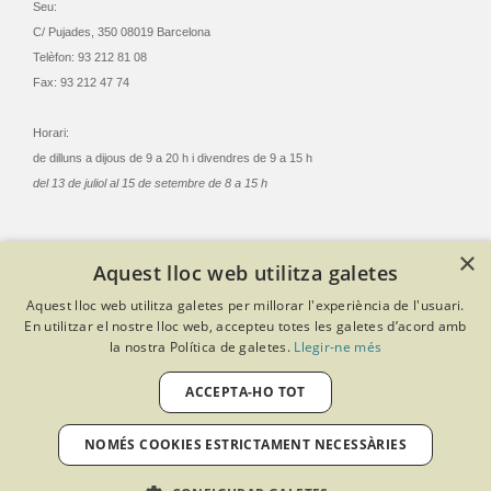
Seu:
C/ Pujades, 350 08019 Barcelona
Telèfon: 93 212 81 08
Fax: 93 212 47 74
Horari:
de dilluns a dijous de 9 a 20 h i divendres de 9 a 15 h
del 13 de juliol al 15 de setembre de 8 a 15 h
×
Aquest lloc web utilitza galetes
© Col·legi Oficial Infermeres i Infermers de Barcelona
Aquest lloc web utilitza galetes per millorar l'experiència de l'usuari.
Criteris de privacitat
Política de cookies
Avís legal
En utilitzar el nostre lloc web, accepteu totes les galetes d’acord amb
Política de protecció de dades
Política de qualitat
la nostra Política de galetes.
Llegir-ne més
Canal de denúncies
Desenvolupat amb Softeng Portal Builder
ACCEPTA-HO TOT
NOMÉS COOKIES ESTRICTAMENT NECESSÀRIES