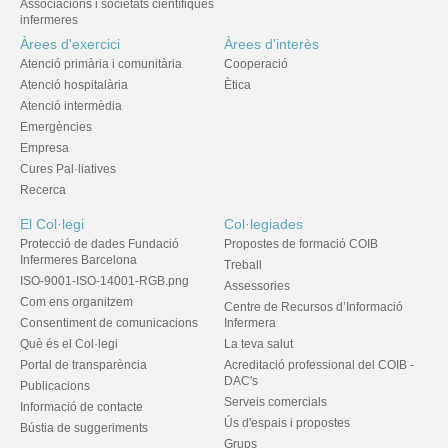
Associacions i societats científiques
infermeres
Àrees d'exercici
Àrees d'interès
Atenció primària i comunitària
Cooperació
Atenció hospitalària
Ètica
Atenció intermèdia
Emergències
Empresa
Cures Pal·liatives
Recerca
El Col·legi
Col·legiades
Protecció de dades Fundació
Propostes de formació COIB
Infermeres Barcelona
Treball
ISO-9001-ISO-14001-RGB.png
Assessories
Com ens organitzem
Centre de Recursos d’Informació
Consentiment de comunicacions
Infermera
Què és el Col·legi
La teva salut
Portal de transparència
Acreditació professional del COIB -
DAC's
Publicacions
Serveis comercials
Informació de contacte
Ús d'espais i propostes
Bústia de suggeriments
Grups