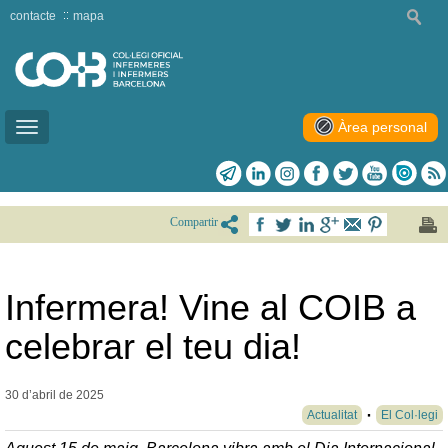
contacte
mapa
Àrea personal
Toggle
navigation
Compartir
Infermera! Vine al COIB a
celebrar el teu dia!
30 d’abril de
2025
Actualitat
El Col·legi